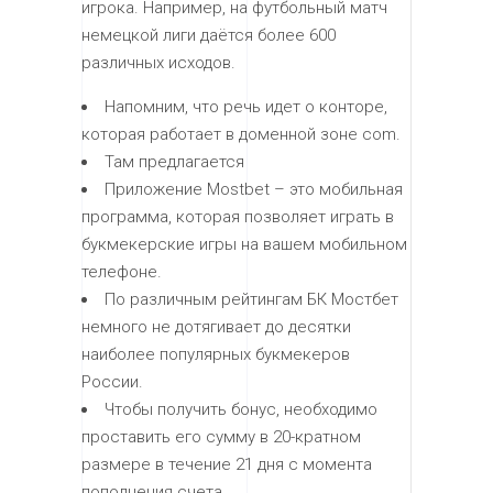
игрока. Например, на футбольный матч
немецкой лиги даётся более 600
различных исходов.
Напомним, что речь идет о конторе,
которая работает в доменной зоне com.
Там предлагается
Приложение Mostbet – это мобильная
программа, которая позволяет играть в
букмекерские игры на вашем мобильном
телефоне.
По различным рейтингам БК Мостбет
немного не дотягивает до десятки
наиболее популярных букмекеров
России.
Чтобы получить бонус, необходимо
проставить его сумму в 20-кратном
размере в течение 21 дня с момента
пополнения счета.