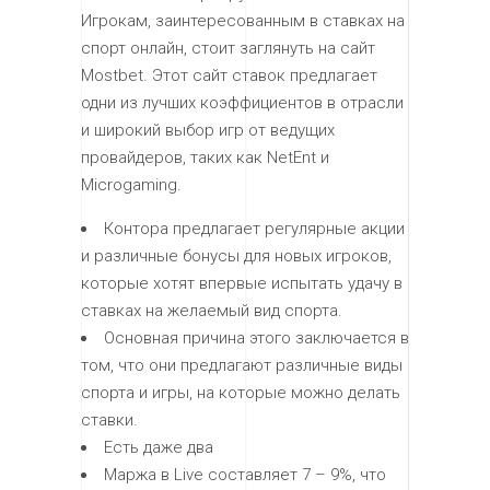
Игрокам, заинтересованным в ставках на
спорт онлайн, стоит заглянуть на сайт
Mostbet. Этот сайт ставок предлагает
одни из лучших коэффициентов в отрасли
и широкий выбор игр от ведущих
провайдеров, таких как NetEnt и
Microgaming.
Контора предлагает регулярные акции
и различные бонусы для новых игроков,
которые хотят впервые испытать удачу в
ставках на желаемый вид спорта.
Основная причина этого заключается в
том, что они предлагают различные виды
спорта и игры, на которые можно делать
ставки.
Есть даже два
Маржа в Live составляет 7 – 9%, что