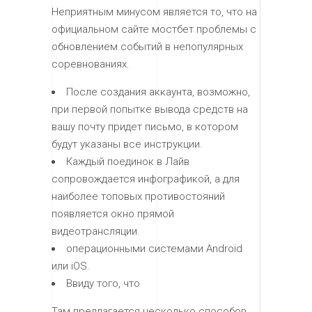
Неприятным минусом является то, что на
официальном сайте мостбет проблемы с
обновлением событий в непопулярных
соревнованиях.
После создания аккаунта, возможно,
при первой попытке вывода средств на
вашу почту придет письмо, в котором
будут указаны все инструкции.
Каждый поединок в Лайв
сопровождается инфографикой, а для
наиболее топовых противостояний
появляется окно прямой
видеотрансляции.
операционными системами Android
или iOS.
Ввиду того, что
Там предлагается несколько способов