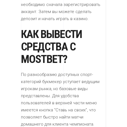
необходимо сначала зарегистрировать
аккаунт. Затем вы можете сделать
депозит и начать играть в казино.
КАК ВЫВЕСТИ
СРЕДСТВА С
MOSTBET?
По разнообразию доступных спорт-
категорий букмекер уступает ведущим
игрокам рынка, но базовые виды
представлены. Для удобства
пользователей в верхней части меню
имеется кнопка “Ставь на своих”, что
позволяет быстро найти матчи
домашнего для клиента чемпионата.