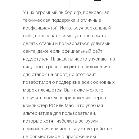
У них огромный выбор игр, прекрасная
техническая поддержка и отличные
коэффициенты”. Используя зеркальный
сайт, пользователи могут продолжать
делать ставки и пользоваться услугами
сайта, даже если официальный сайт
недоступен. Планшеты часто упускают из
виду, когда речь заходит о приложениях
для ставок на спорт, но этот сайт
позаботился о поддержке всех основных
марок планшетов. Вы также можете
получить доступ к приложению через
компьютер PC или Mac. Это удобная
альтернатива для пользователей,
которые хотят избежать загрузки
приложения или используют устройство,
не совместимое с приложением.