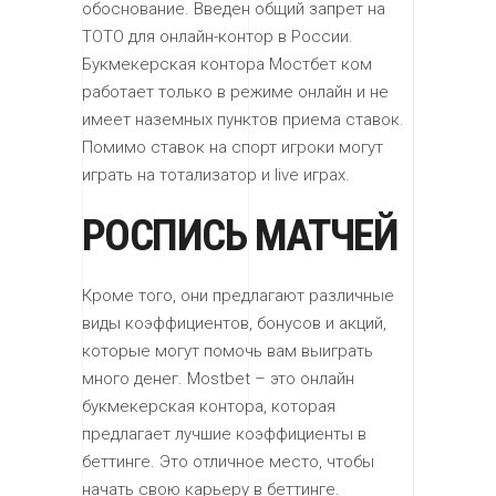
обоснование. Введен общий запрет на
ТОТО для онлайн-контор в России.
Букмекерская контора Мостбет ком
работает только в режиме онлайн и не
имеет наземных пунктов приема ставок.
Помимо ставок на спорт игроки могут
играть на тотализатор и live играх.
РОСПИСЬ МАТЧЕЙ
Кроме того, они предлагают различные
виды коэффициентов, бонусов и акций,
которые могут помочь вам выиграть
много денег. Mostbet – это онлайн
букмекерская контора, которая
предлагает лучшие коэффициенты в
беттинге. Это отличное место, чтобы
начать свою карьеру в беттинге.