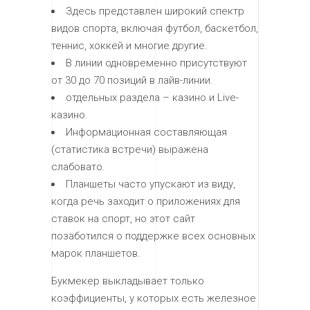
Здесь представлен широкий спектр
видов спорта, включая футбол, баскетбол,
теннис, хоккей и многие другие.
В линии одновременно присутствуют
от 30 до 70 позиций в лайв-линии.
отдельных раздела – казино и Live-
казино.
Информационная составляющая
(статистика встречи) выражена
слабовато.
Планшеты часто упускают из виду,
когда речь заходит о приложениях для
ставок на спорт, но этот сайт
позаботился о поддержке всех основных
марок планшетов.
Букмекер выкладывает только
коэффициенты, у которых есть железное