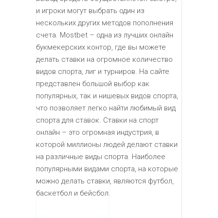
и игроки могут выбрать один из
нескольких других методов пополнения
счета. Mostbet – одна из лучших онлайн
букмекерских контор, где вы можете
делать ставки на огромное количество
видов спорта, лиг и турниров. На сайте
представлен большой выбор как
популярных, так и нишевых видов спорта,
что позволяет легко найти любимый вид
спорта для ставок. Ставки на спорт
онлайн – это огромная индустрия, в
которой миллионы людей делают ставки
на различные виды спорта. Наиболее
популярными видами спорта, на которые
можно делать ставки, являются футбол,
баскетбол и бейсбол.