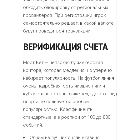
обходить блокировку от региональных
провайдеров. При регистрации игрок
самостоятельно решает, в какой валюте
будут проводиться транзакции.
ВЕРИФИКАЦИЯ СЧЕТА
Мост Бет – неплохая букмекерская
контора, которая медленно, но уверено
набирает популярность. На футбол линия
очень подробная, есть низшие лиги и
кубки разных стран, даже тех, где этот вид
спорта не пользуется особой
популярностью. Коэффициенты
стандартные, а в росписи от 100 до 800
событий.
Одним из лучших онлайн-казино