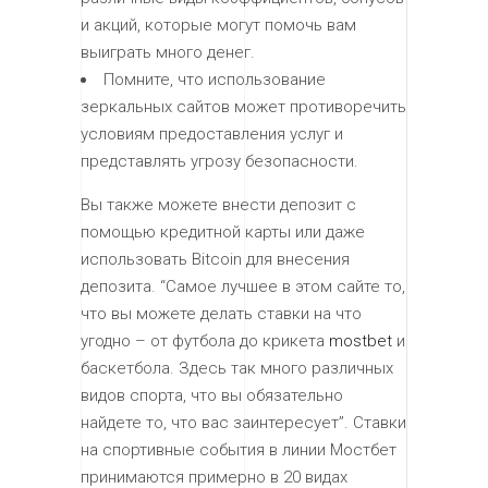
и акций, которые могут помочь вам
выиграть много денег.
Помните, что использование
зеркальных сайтов может противоречить
условиям предоставления услуг и
представлять угрозу безопасности.
Вы также можете внести депозит с
помощью кредитной карты или даже
использовать Bitcoin для внесения
депозита. “Самое лучшее в этом сайте то,
что вы можете делать ставки на что
угодно – от футбола до крикета
mostbet
и
баскетбола. Здесь так много различных
видов спорта, что вы обязательно
найдете то, что вас заинтересует”. Ставки
на спортивные события в линии Мостбет
принимаются примерно в 20 видах