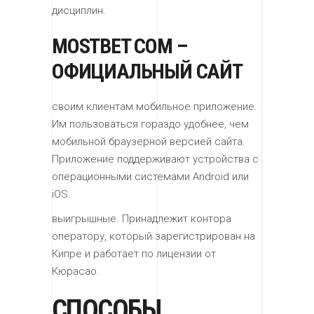
дисциплин.
MOSTBET COM –
ОФИЦИАЛЬНЫЙ САЙТ
своим клиентам мобильное приложение.
Им пользоваться гораздо удобнее, чем
мобильной браузерной версией сайта.
Приложение поддерживают устройства с
операционными системами Android или
iOS.
выигрышные. Принадлежит контора
оператору, который зарегистрирован на
Кипре и работает по лицензии от
Кюрасао.
СПОСОБЫ