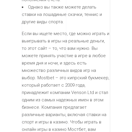
Однако вы также можете делать
ставки на лошадиные скачки, теннис и
другие виды спорта.
Если вы ищете место, где можно играть и
выигрывать в игры на реальные деньги,
то этот сайт – то, что вам нужно. Вы
можете принять участие в игре в любое
время дня и ночи, и здесь есть
множество различных видов игр на
выбор. Mostbet – это кипрский букмекер,
который работает с 2009 года,
принадлежит компании Venson Ltd и стал
одним из самых надежных имен в этом
бизнесе. Компания предлагает
различные варианты, включая ставки на
спорт и игры в казино. Чтобы играть в
онлайн игры в казино Мостбет, вам