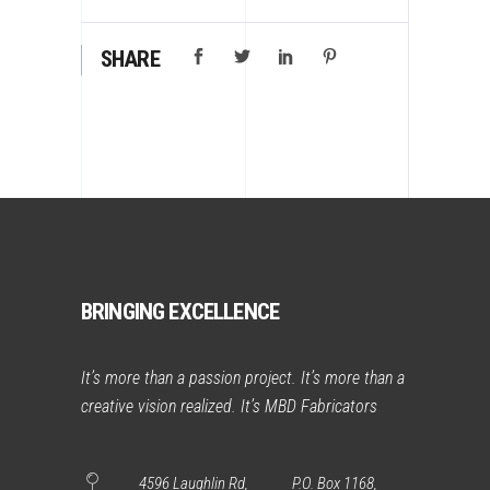
SHARE
BRINGING EXCELLENCE
It’s more than a passion project. It’s more than a
creative vision realized. It’s MBD Fabricators
4596 Laughlin Rd,
P.O. Box 1168,