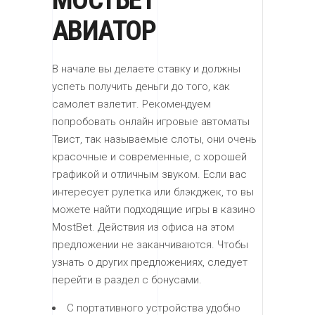
АВИАТОР
В начале вы делаете ставку и должны
успеть получить деньги до того, как
самолет взлетит. Рекомендуем
попробовать онлайн игровые автоматы
Твист, так называемые слоты, они очень
красочные и современные, с хорошей
графикой и отличным звуком. Если вас
интересует рулетка или блэкджек, то вы
можете найти подходящие игры в казино
MostBet. Действия из офиса на этом
предложении не заканчиваются. Чтобы
узнать о других предложениях, следует
перейти в раздел с бонусами.
С портативного устройства удобно