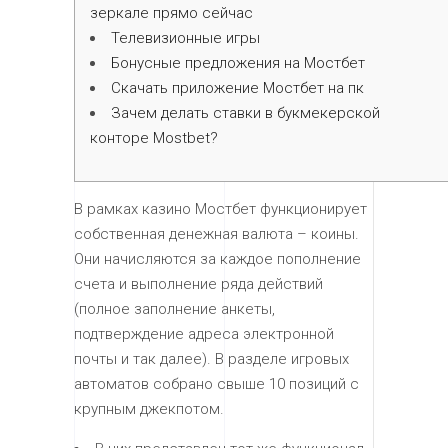
зеркале прямо сейчас
Телевизионные игры
Бонусные предложения на Мостбет
Скачать приложение Мостбет на пк
Зачем делать ставки в букмекерской
конторе Mostbet?
В рамках казино Мостбет функционирует
собственная денежная валюта – коины.
Они начисляются за каждое пополнение
счета и выполнение ряда действий
(полное заполнение анкеты,
подтверждение адреса электронной
почты и так далее). В разделе игровых
автоматов собрано свыше 10 позиций с
крупным джекпотом.