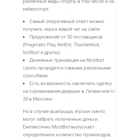
различные виды спорта, в том числе и на
киберспорт.
Самый оперативный ответ можно
получить через живой чат на сайте.
Предложений от 50 поставщиков
(Pragmatic Play, NetEnt, Thunderkick,
Isoftbet и других).
Денежные транзакции на Mostbet
casino проводятся самыми различными
способами.
Есть возможность заключить сделку
на соревнования девушек в Латвии или U-
20 в Мексике.
Но в случае выигрыша, игроки смело
могут забрать полученные деньги.
Ежемесячно MostBet выпускает
определенное количество промокодов,