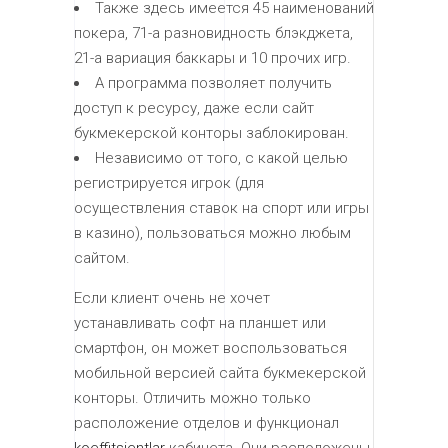
Также здесь имеется 45 наименований
покера, 71-а разновидность блэкджета,
21-а вариация баккары и 10 прочих игр.
А программа позволяет получить
доступ к ресурсу, даже если сайт
букмекерской конторы заблокирован.
Независимо от того, с какой целью
регистрируется игрок (для
осуществления ставок на спорт или игры
в казино), пользоваться можно любым
сайтом.
Если клиент очень не хочет
устанавливать софт на планшет или
смартфон, он может воспользоваться
мобильной версией сайта букмекерской
конторы. Отличить можно только
расположение отделов и функционал
koeffitsientlar
кабинета. Они расположены