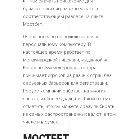
Как скачать приложение для
букмекерских игр можно узнать в
соответствующем разделе на сайте
Мостбет.
Очень полезно не подключаться к
персональному компьютеру. В
настоящее время работает по
международной лицензии, выданной на
Кюрасао. Букмекерская контора
принимает игроков из разных стран без
серьезных барьеров для регистрации.
Ресурс компании работает на многих
языках, их более двадцати. Также стоит
отметить, что вы можете сразу выбирать
из самых распространенных валют, в том
числе и в сумах.
МОСТБЕТ