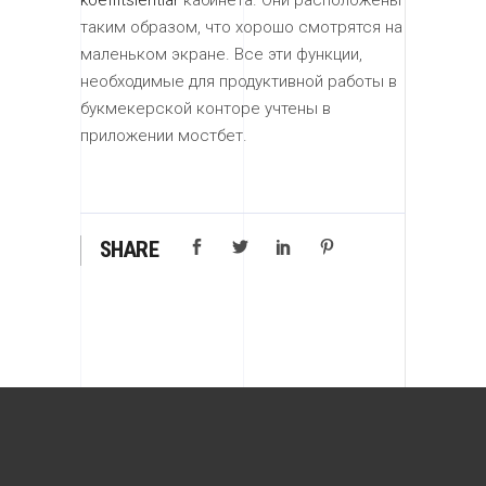
таким образом, что хорошо смотрятся на
маленьком экране. Все эти функции,
необходимые для продуктивной работы в
букмекерской конторе учтены в
приложении мостбет.
SHARE