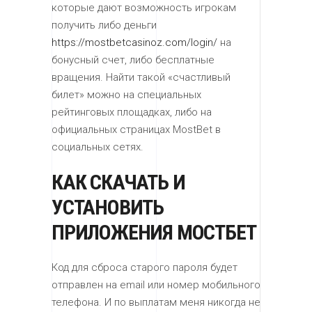
которые дают возможность игрокам
получить либо деньги
https://mostbetcasinoz.com/login/
на
бонусный счет, либо бесплатные
вращения. Найти такой «счастливый
билет» можно на специальных
рейтинговых площадках, либо на
официальных страницах MostBet в
социальных сетях.
КАК СКАЧАТЬ И
УСТАНОВИТЬ
ПРИЛОЖЕНИЯ МОСТБЕТ
Код для сброса старого пароля будет
отправлен на email или номер мобильного
телефона. И по выплатам меня никогда не