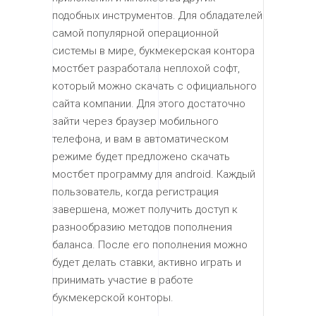
подобных инструментов. Для обладателей
самой популярной операционной
системы в мире, букмекерская контора
мостбет разработала неплохой софт,
который можно скачать с официального
сайта компании. Для этого достаточно
зайти через браузер мобильного
телефона, и вам в автоматическом
режиме будет предложено скачать
мостбет программу для android. Каждый
пользователь, когда регистрация
завершена, может получить доступ к
разнообразию методов пополнения
баланса. После его пополнения можно
будет делать ставки, активно играть и
принимать участие в работе
букмекерской конторы.