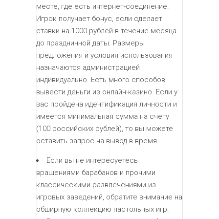
месте, где есть интернет-соединение.
Игрок получает бонус, если сделает
ставки на 1000 рублей в течение месяца
до праздничной даты. Размеры
предложения и условия использования
назначаются администрацией
индивидуально. Есть много способов
вывести деньги из онлайн-казино. Если у
вас пройдена идентификация личности и
имеется минимальная сумма на счету
(100 российских рублей), то вы можете
оставить запрос на вывод в время.
Если вы не интересуетесь
вращениями барабанов и прочими
классическими развлечениями из
игровых заведений, обратите внимание на
обширную коллекцию настольных игр.