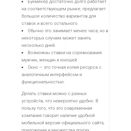
Букмекер достаточно долго работает
на соответствующем рынке, предлагает
большое количество вариантов для
ставок и всего остального.
Обычно это занимает менее часа, но в
некоторых случаях может занять
несколько дней.
Возможны ставки на соревнования
мужчин, женщин и юношей.
Окно — это точная копия ресурса с
аналогичным интерфейсом и
функциональностью.
Делать ставки можно с разных
устройств, что невероятно удобно. В
пользу того, что это современная
компания говорит наличие удобной
мобильной версии официального сайта,
приложения и множества других