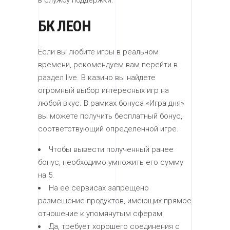
БК ЛЕОН
Если вы любите игры в реальном
времени, рекомендуем вам перейти в
раздел live. В казино вы найдете
огромный выбор интересных игр на
любой вкус. В рамках бонуса «Игра дня»
вы можете получить бесплатный бонус,
соответствующий определенной игре.
Чтобы вывести полученный ранее
бонус, необходимо умножить его сумму
на 5.
На её сервисах запрещено
размещение продуктов, имеющих прямое
отношение к упомянутым сферам.
Да, требует хорошего соединения с