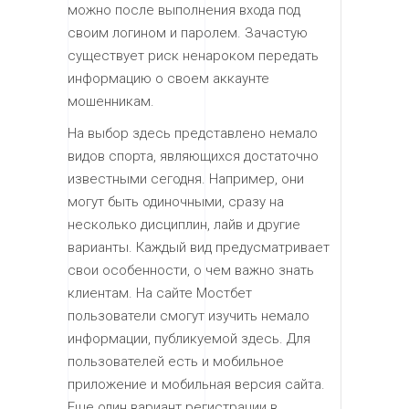
можно после выполнения входа под
своим логином и паролем. Зачастую
существует риск ненароком передать
информацию о своем аккаунте
мошенникам.
На выбор здесь представлено немало
видов спорта, являющихся достаточно
известными сегодня. Например, они
могут быть одиночными, сразу на
несколько дисциплин, лайв и другие
варианты. Каждый вид предусматривает
свои особенности, о чем важно знать
клиентам. На сайте Мостбет
пользователи смогут изучить немало
информации, публикуемой здесь. Для
пользователей есть и мобильное
приложение и мобильная версия сайта.
Еще один вариант регистрации в