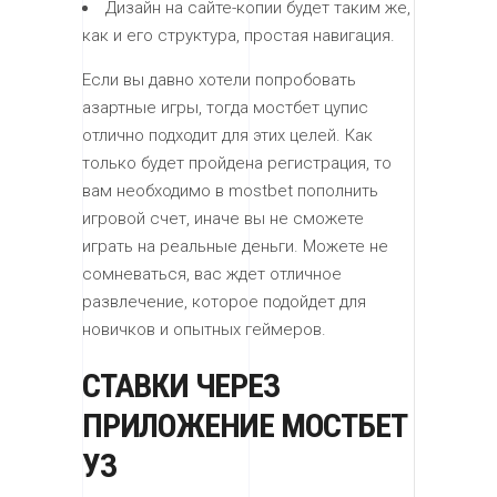
Дизайн на сайте-копии будет таким же,
как и его структура, простая навигация.
Если вы давно хотели попробовать
азартные игры, тогда мостбет цупис
отлично подходит для этих целей. Как
только будет пройдена регистрация, то
вам необходимо в mostbet пополнить
игровой счет, иначе вы не сможете
играть на реальные деньги. Можете не
сомневаться, вас ждет отличное
развлечение, которое подойдет для
новичков и опытных геймеров.
СТАВКИ ЧЕРЕЗ
ПРИЛОЖЕНИЕ МОСТБЕТ
УЗ