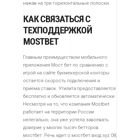
нажав на три горизонтальные полоски.
КАК СВЯЗАТЬСЯ С
ТЕХПОДДЕРЖКОЙ
MOSTBET
Главным преимуществом мобильного
приложения Мост бет по сравнению с
игрой на сайте букмекерской конторы
остается скорость подключения и
приёма ставок. Утилита предоставляется
бесплатно и обновляется автоматически.
Несмотря на то, что компания Mostbet
работает на территории России
нелегально, она уже успела завоевать
доверие у многих тысяч бетторов
мостбет. Речь идет о мостбет вход syz 08,