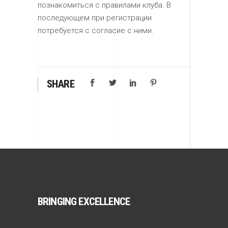
познакомиться с правилами клуба. В
последующем при регистрации
потребуется с согласие с ними.
SHARE
BRINGING EXCELLENCE