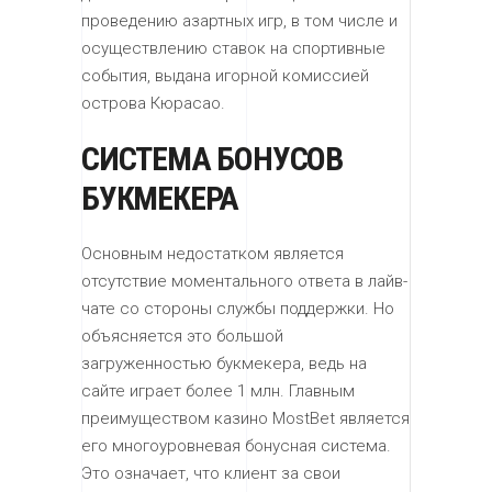
проведению азартных игр, в том числе и
осуществлению ставок на спортивные
события, выдана игорной комиссией
острова Кюрасао.
СИСТЕМА БОНУСОВ
БУКМЕКЕРА
Основным недостатком является
отсутствие моментального ответа в лайв-
чате со стороны службы поддержки. Но
объясняется это большой
загруженностью букмекера, ведь на
сайте играет более 1 млн. Главным
преимуществом казино MostBet является
его многоуровневая бонусная система.
Это означает, что клиент за свои