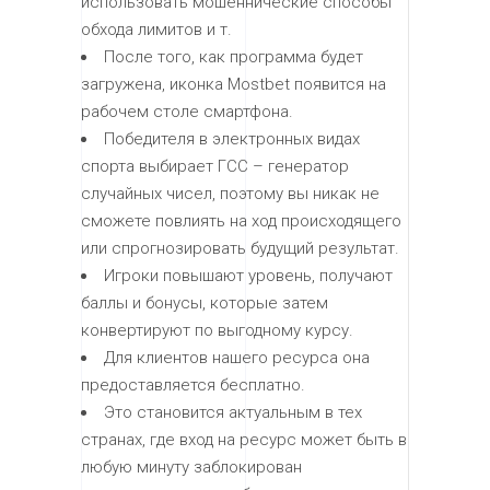
использовать мошеннические способы
обхода лимитов и т.
После того, как программа будет
загружена, иконка Mostbet появится на
рабочем столе смартфона.
Победителя в электронных видах
спорта выбирает ГСС – генератор
случайных чисел, поэтому вы никак не
сможете повлиять на ход происходящего
или спрогнозировать будущий результат.
Игроки повышают уровень, получают
баллы и бонусы, которые затем
конвертируют по выгодному курсу.
Для клиентов нашего ресурса она
предоставляется бесплатно.
Это становится актуальным в тех
странах, где вход на ресурс может быть в
любую минуту заблокирован