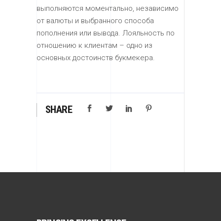
выполняются моментально, независимо
от валюты и выбранного способа
пополнения или вывода. Лояльность по
отношению к клиентам – одно из
основных достоинств букмекера.
SHARE