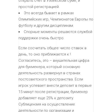
открыть счет в Узбекском суме, и
простой регистрацией.
Это всегда бывает в рамках
Олимпийских игр, Чемпионатов Европы по
футболу и другим дисциплинам.
Спорные моменты решаются службой
поддержки очень быстро.
Если сосчитать общее число ставок в
день, то оно приближается к !
Согласитесь, это – внушительная цифра
для букмекера, который основную
деятельность развернул в странах
постсоветского пространства. Если
игрок успевает внести депозит в первые
15 минут после регистрации, букмекер
добавляет еще 25% к депозиту.
Сублицензия на осуществление
деятельности по организации и