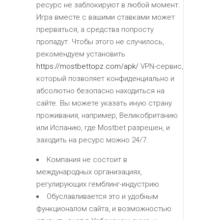
ресурс не заблокируют в любой момент.
Игра вместе с вашими ставками может
прерваться, а средства попросту
пропадут. Чтобы этого не случилось,
рекомендуем установить
https://mostbettopz.com/apk/
VPN-сервис,
который позволяет конфиденциально и
абсолютно безопасно находиться на
сайте. Вы можете указать иную страну
проживания, например, Великобританию
или Испанию, где Mostbet разрешен, и
заходить на ресурс можно 24/7.
Компания не состоит в
международных организациях,
регулирующих гемблинг-индустрию.
Обуславливается это и удобным
функционалом сайта, и возможностью