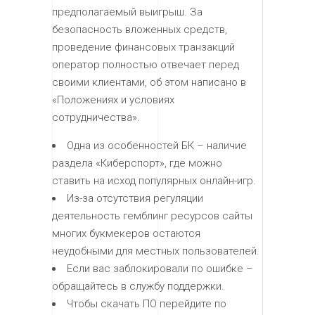
предполагаемый выигрыш. За
безопасность вложенных средств,
проведение финансовых транзакций
оператор полностью отвечает перед
своими клиентами, об этом написано в
«Положениях и условиях
сотрудничества».
Одна из особенностей БК – наличие
раздела «Киберспорт», где можно
ставить на исход популярных онлайн-игр.
Из-за отсутствия регуляции
деятельность гемблинг ресурсов сайты
многих букмекеров остаются
неудобными для местных пользователей.
Если вас заблокировали по ошибке –
обращайтесь в службу поддержки.
Чтобы скачать ПО перейдите по