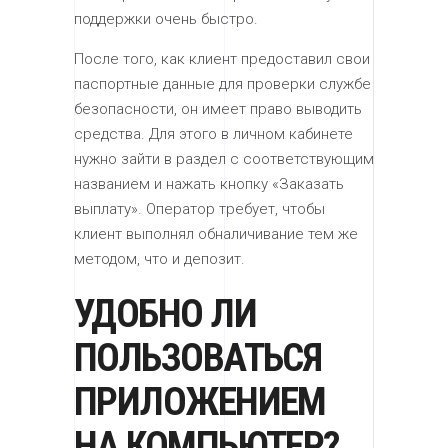
поддержки очень быстро.
После того, как клиент предоставил свои
паспортные данные для проверки службе
безопасности, он имеет право выводить
средства. Для этого в личном кабинете
нужно зайти в раздел с соответствующим
названием и нажать кнопку «Заказать
выплату». Оператор требует, чтобы
клиент выполнял обналичивание тем же
методом, что и депозит.
УДОБНО ЛИ
ПОЛЬЗОВАТЬСЯ
ПРИЛОЖЕНИЕМ
НА КОМПЬЮТЕР?