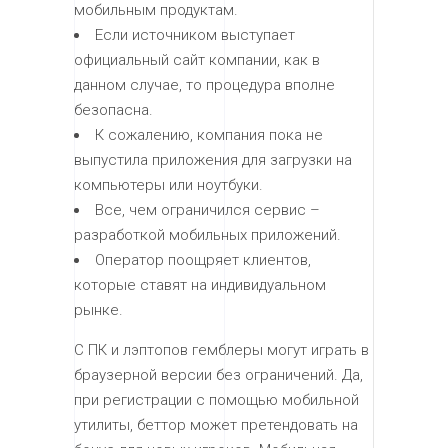
мобильным продуктам.
Если источником выступает
официальный сайт компании, как в
данном случае, то процедура вполне
безопасна.
К сожалению, компания пока не
выпустила приложения для загрузки на
компьютеры или ноутбуки.
Все, чем ограничился сервис –
разработкой мобильных приложений.
Оператор поощряет клиентов,
которые ставят на индивидуальном
рынке.
С ПК и лэптопов гемблеры могут играть в
браузерной версии без ограничений. Да,
при регистрации с помощью мобильной
утилиты, беттор может претендовать на