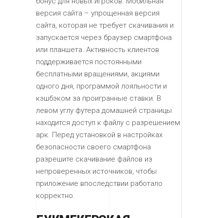
бонус для новых игроков. Мобильная
версия сайта – упрощенная версия
сайта, которая не требует скачивания и
запускается через браузер смартфона
или планшета. Активность клиентов
поддерживается постоянными
бесплатными вращениями, акциями
одного дня, программой лояльности и
кэшбэком за проигранные ставки. В
левом углу футера домашней страницы
находится доступ к файлу с разрешением
арк. Перед установкой в настройках
безопасности своего смартфона
разрешите скачивание файлов из
непроверенных источников, чтобы
приложение впоследствии работало
корректно.