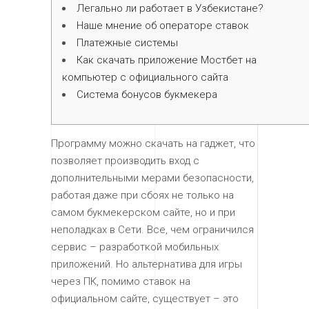
Легально ли работает в Узбекистане?
Наше мнение об операторе ставок
Платежные системы
Как скачать приложение Мостбет на
компьютер с официального сайта
Система бонусов букмекера
Программу можно скачать на гаджет, что
позволяет производить вход с
дополнительными мерами безопасности,
работая даже при сбоях не только на
самом букмекерском сайте, но и при
неполадках в Сети. Все, чем ограничился
сервис – разработкой мобильных
приложений. Но альтернатива для игры
через ПК, помимо ставок на
официальном сайте, существует – это