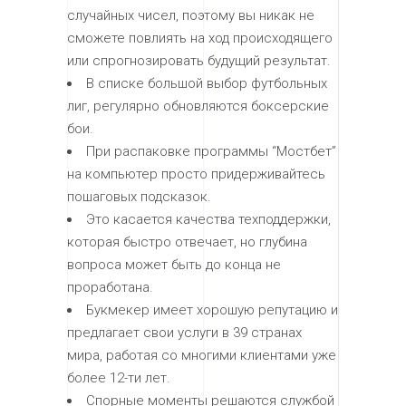
случайных чисел, поэтому вы никак не
сможете повлиять на ход происходящего
или спрогнозировать будущий результат.
В списке большой выбор футбольных
лиг, регулярно обновляются боксерские
бои.
При распаковке программы “Мостбет”
на компьютер просто придерживайтесь
пошаговых подсказок.
Это касается качества техподдержки,
которая быстро отвечает, но глубина
вопроса может быть до конца не
проработана.
Букмекер имеет хорошую репутацию и
предлагает свои услуги в 39 странах
мира, работая со многими клиентами уже
более 12-ти лет.
Спорные моменты решаются службой