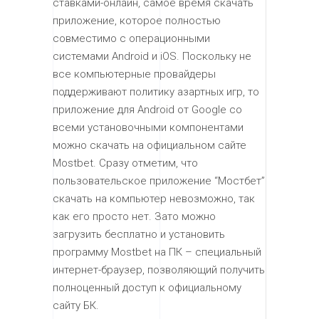
ставками-онлайн, самое время скачать
приложение, которое полностью
совместимо с операционными
системами Android и iOS. Поскольку не
все компьютерные провайдеры
поддерживают политику азартных игр, то
приложение для Android от Google со
всеми установочными компонентами
можно скачать на официальном сайте
Mostbet. Сразу отметим, что
пользовательское приложение “Мостбет”
скачать на компьютер невозможно, так
как его просто нет. Зато можно
загрузить бесплатно и установить
программу Mostbet на ПК – специальный
интернет-браузер, позволяющий получить
полноценный доступ к официальному
сайту БК.