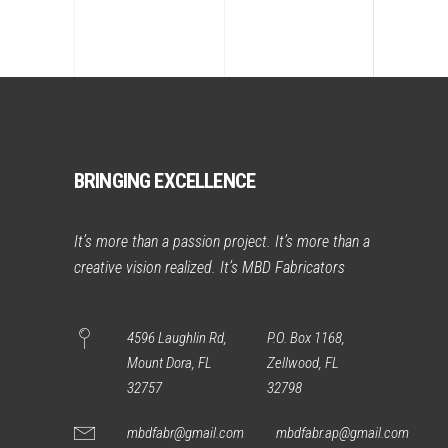
BRINGING EXCELLENCE
It’s more than a passion project. It’s more than a
creative vision realized. It’s MBD Fabricators
4596 Laughlin Rd,
P.O. Box 1168,
Mount Dora, FL
Zellwood, FL
32757
32798
mbdfabr@gmail.com
mbdfabr.ap@gmail.com