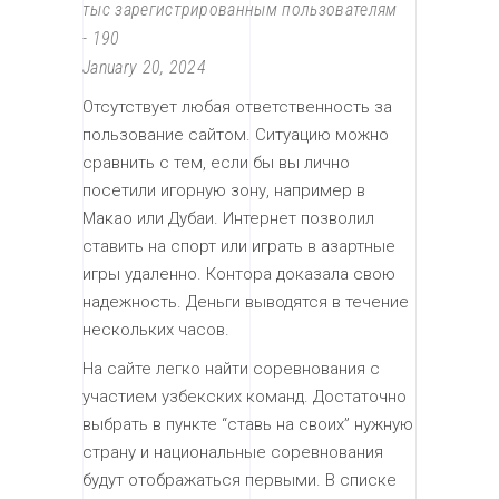
тыс зарегистрированным пользователям
- 190
January 20, 2024
Отсутствует любая ответственность за
пользование сайтом. Ситуацию можно
сравнить с тем, если бы вы лично
посетили игорную зону, например в
Макао или Дубаи. Интернет позволил
ставить на спорт или играть в азартные
игры удаленно. Контора доказала свою
надежность. Деньги выводятся в течение
нескольких часов.
На сайте легко найти соревнования с
участием узбекских команд. Достаточно
выбрать в пункте “ставь на своих” нужную
страну и национальные соревнования
будут отображаться первыми. В списке