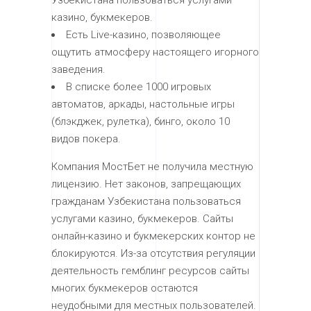
казино, букмекеров.
Есть Live-казино, позволяющее
ощутить атмосферу настоящего игорного
заведения.
В списке более 1000 игровых
автоматов, аркады, настольные игры
(блэкджек, рулетка), бинго, около 10
видов покера.
Компания МостБет не получила местную
лицензию. Нет законов, запрещающих
гражданам Узбекистана пользоваться
услугами казино, букмекеров. Сайты
онлайн-казино и букмекерских контор не
блокируются. Из-за отсутствия регуляции
деятельность гемблинг ресурсов сайты
многих букмекеров остаются
неудобными для местных пользователей.