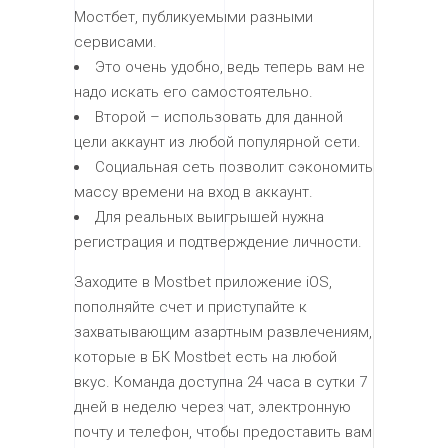
Мостбет, публикуемыми разными
сервисами.
Это очень удобно, ведь теперь вам не
надо искать его самостоятельно.
Второй – использовать для данной
цели аккаунт из любой популярной сети.
Социальная сеть позволит сэкономить
массу времени на вход в аккаунт.
Для реальных выигрышей нужна
регистрация и подтверждение личности.
Заходите в Мostbet приложение iOS,
пополняйте счет и приступайте к
захватывающим азартным развлечениям,
которые в БК Мostbet есть на любой
вкус. Команда доступна 24 часа в сутки 7
дней в неделю через чат, электронную
почту и телефон, чтобы предоставить вам