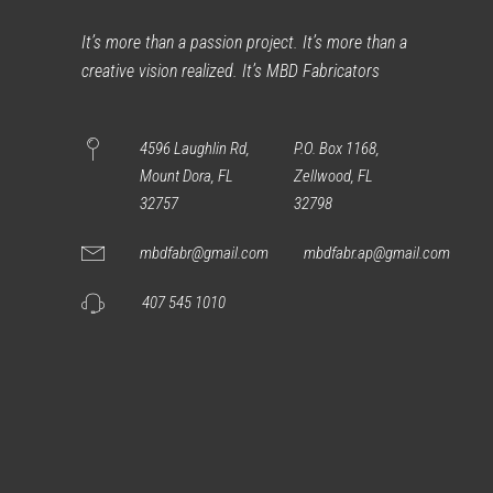
It’s more than a passion project. It’s more than a
creative vision realized. It’s MBD Fabricators
4596 Laughlin Rd,
P.O. Box 1168,
Mount Dora, FL
Zellwood, FL
32757
32798
mbdfabr@gmail.com
mbdfabr.ap@gmail.com
407 545 1010