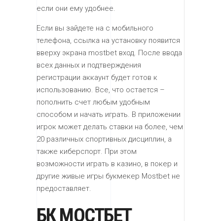
если они ему удобнее.
Если вы зайдете на с мобильного
телефона, ссылка на установку появится
вверху экрана mostbet вход. После ввода
всех данных и подтверждения
регистрации аккаунт будет готов к
использованию. Все, что остается –
пополнить счет любым удобным
способом и начать играть. В приложении
игрок может делать ставки на более, чем
20 различных спортивных дисциплин, а
также киберспорт. При этом
возможности играть в казино, в покер и
другие живые игры букмекер Mostbet не
предоставляет.
БК МОСТБЕТ