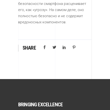
безопасности смартфона расценивает
его, как «угрозу». На самом деле, оно
полностью безопасно и не содержит
вредоносных компонентов.
SHARE
BRINGING EXCELLENCE