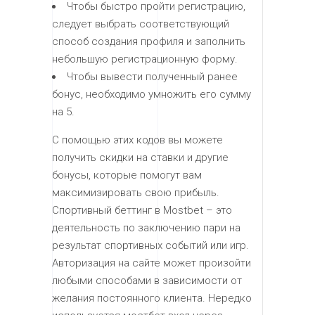
Чтобы быстро пройти регистрацию,
следует выбрать соответствующий
способ создания профиля и заполнить
небольшую регистрационную форму.
Чтобы вывести полученный ранее
бонус, необходимо умножить его сумму
на 5.
С помощью этих кодов вы можете
получить скидки на ставки и другие
бонусы, которые помогут вам
максимизировать свою прибыль.
Спортивный беттинг в Mostbet – это
деятельность по заключению пари на
результат спортивных событий или игр.
Авторизация на сайте может произойти
любыми способами в зависимости от
желания постоянного клиента. Нередко