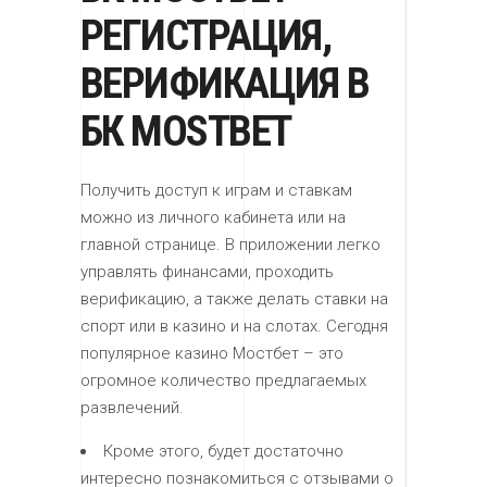
РЕГИСТРАЦИЯ,
ВЕРИФИКАЦИЯ В
БК MOSTBET
Получить доступ к играм и ставкам
можно из личного кабинета или на
главной странице. В приложении легко
управлять финансами, проходить
верификацию, а также делать ставки на
спорт или в казино и на слотах. Сегодня
популярное казино Мостбет – это
огромное количество предлагаемых
развлечений.
Кроме этого, будет достаточно
интересно познакомиться с отзывами о