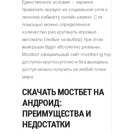
Единственное условие – заранее
привязать аккаунт из социальной сети к
личному кабинету онлайн казино. С их
помощью можно определенное
количество раз крутануть игровые
автоматы (любые на выбор), при этом
выигрыши будут абсолютно реальны.
Mostbet официальный сайт mostbet lg top
доступен круглосуточно и без выходных,
доступ можно получить из любой точки
мира.
СКАЧАТЬ МОСТБЕТ НА
АНДРОИД:
ПРЕИМУЩЕСТВА И
НЕДОСТАТКИ