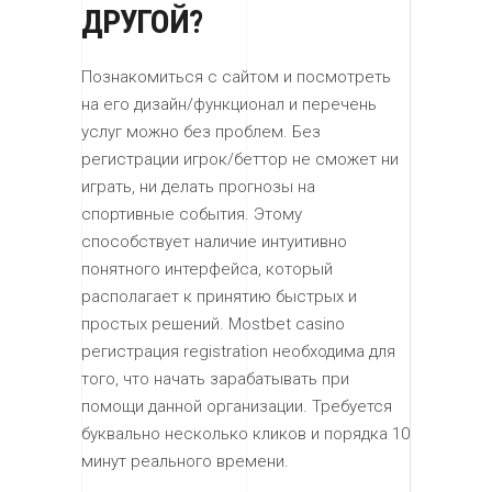
ДРУГОЙ?
Познакомиться с сайтом и посмотреть
на его дизайн/функционал и перечень
услуг можно без проблем. Без
регистрации игрок/беттор не сможет ни
играть, ни делать прогнозы на
спортивные события. Этому
способствует наличие интуитивно
понятного интерфейса, который
располагает к принятию быстрых и
простых решений. Mostbet casino
регистрация registration необходима для
того, что начать зарабатывать при
помощи данной организации. Требуется
буквально несколько кликов и порядка 10
минут реального времени.