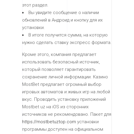
этот раздел.
Вы увидите сообщение о наличии
обновлений в Андроид и кнопку для их
установки.
В итоге получится сумма, на которую
нужно сделать ставку экспресс формата.
Кроме этого, компания предлагает
использовать безопасный источник,
который позволяет гарантировать
сохранение личной информации. Казино
MostBet предлагает огромный выбор
игровых автоматов и живых игр на любой
вкус. Проводить установку приложений
Mostbet uz на iOS из сторонних
источников не рекомендовано. Пакет для
https://mostbetuztop.com
установки
программы доступен на официальном