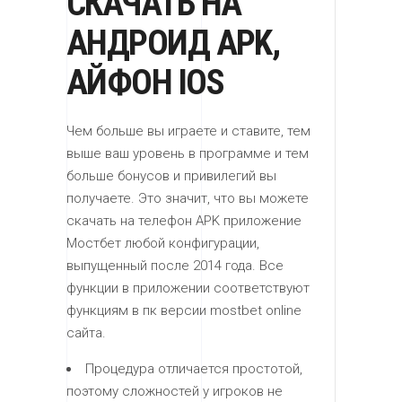
СКАЧАТЬ НА
АНДРОИД APK,
АЙФОН IOS
Чем больше вы играете и ставите, тем
выше ваш уровень в программе и тем
больше бонусов и привилегий вы
получаете. Это значит, что вы можете
скачать на телефон APK приложение
Мостбет любой конфигурации,
выпущенный после 2014 года. Все
функции в приложении соответствуют
функциям в пк версии mostbet online
сайта.
Процедура отличается простотой,
поэтому сложностей у игроков не