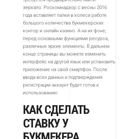
зеркало. Роскомнадзор с весны 2016
года вставляет палки в колеса работе
большого количества букмекерских
контор и онлайн казино. А на их фоне,
перед основными функциями ресурса,
различные яркие элементы. В дальнем
конце страницы вы можете изменить
интерфейс на другой язык или установить
приложение на свой смартфон. После
ввода всех данных и подтверждения
регистрации аккаунт будет готов к
использованию.
КАК СДЕЛАТЬ
СТАВКУ У
БУКМЕКЕРА