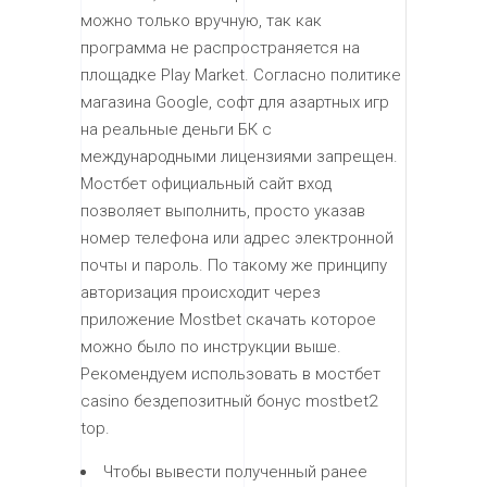
можно только вручную, так как
программа не распространяется на
площадке Play Market. Согласно политике
магазина Google, софт для азартных игр
на реальные деньги БК с
международными лицензиями запрещен.
Мостбет официальный сайт вход
позволяет выполнить, просто указав
номер телефона или адрес электронной
почты и пароль. По такому же принципу
авторизация происходит через
приложение Mostbet скачать которое
можно было по инструкции выше.
Рекомендуем использовать в мостбет
casino бездепозитный бонус mostbet2
top.
Чтобы вывести полученный ранее