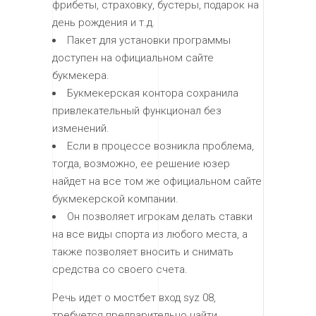
фрибеты, страховку, бустеры, подарок на
день рождения и т.д.
Пакет для установки программы
доступен на официальном сайте
букмекера.
Букмекерская контора сохранила
привлекательный функционал без
изменений.
Если в процессе возникла проблема,
тогда, возможно, ее решение юзер
найдет на все том же официальном сайте
букмекерской компании.
Он позволяет игрокам делать ставки
на все виды спорта из любого места, а
также позволяет вносить и снимать
средства со своего счета.
Речь идет о мостбет вход syz 08,
требуется предварительно найти