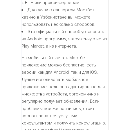
к ВПН или прокси-серверам.
Для связи с саппортом Мостбет
казино в Узбекистане вы можете
использовать несколько способов.
Это официальный способ установить
на Android программу, загруженную не из
Play Market, а из интернета.
На мобильный скачать Мостбет
приложение можно бесплатно, есть
версии как для Android, так и для iOS.
Лучше использовать мобильное
приложение, ведь оно адаптировано для
множества устройств, эргономично и
регулярно получает обновления. Если
проблемы все же появились, стоит
воспользоваться услугами
консультантом и получить консультацию.