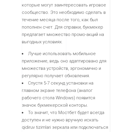
которые могут заинтересовать игровое
сообщество. Это необходимо сделать в
течение месяца после того, как был
пополнен счет. Для справки, букмекер
предлагает множество промо-акций на
выгодных условиях.
Лучше использовать мобильное
приложение, ведь оно адаптировано для
множества устройств, эргономично и
регулярно получает обновления.
Спустя 5-7 секунд установки на
главном экране телефона (аналог
рабочего стола Windows) появится
значок букмекерской конторы.
То значит, что Мостбет будет всегда
доступен и не нужно вручную искать
qidiruv tizimlari зеркала или подключаться