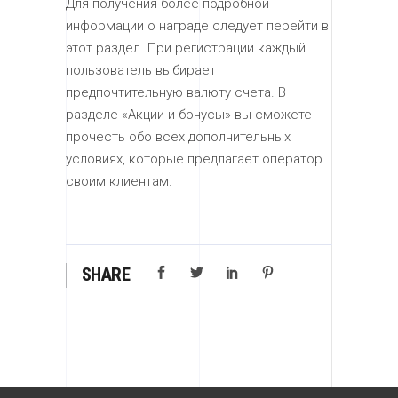
Для получения более подробной
информации о награде следует перейти в
этот раздел. При регистрации каждый
пользователь выбирает
предпочтительную валюту счета. В
разделе «Акции и бонусы» вы сможете
прочесть обо всех дополнительных
условиях, которые предлагает оператор
своим клиентам.
SHARE