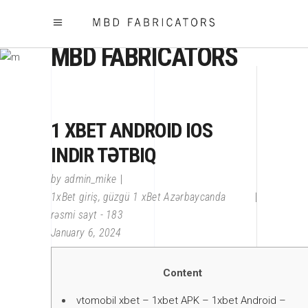
MBD FABRICATORS
1 XBET ANDROID IOS
INDIR TƏTBIQ
by
admin_mike
1xBet giriş, güzgü 1 xBet Azərbaycanda
rəsmi sayt - 183
January 6, 2024
Content
vtomobil xbet – 1xbet APK – 1xbet Android –