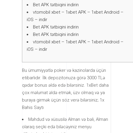
Bet APK tətbiqini indirin
vtomobil xbet – 1xbet APK – 1xbet Android –
iOS – indir
Bet APK tətbiqini indirin
Bet APK tətbiqini indirin
vtomobil xbet – 1xbet APK – 1xbet Android –
iOS – indir
Bu ümumiyyətlə poker və kazinolarda üçün
etibarlıdır. İlk depozitonuza görə 3000 TLə
qədər bonus əldə edə bilərsiniz. 1xBet daha
çox məlumat əldə etmək, üzv olmaq və ya
buraya girmək üçün söz verə bilərsiniz; 1x
Bahis Saytı
Məhdud və xüsusilə Alman və bəli, Alman
olaraq seçki edə biləcəyiniz menyu