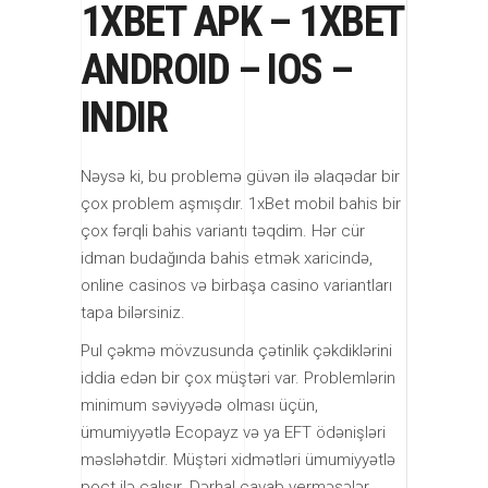
1XBET APK – 1XBET
ANDROID – IOS –
INDIR
Nəysə ki, bu problemə güvən ilə əlaqədar bir
çox problem aşmışdır. 1xBet mobil bahis bir
çox fərqli bahis variantı təqdim. Hər cür
idman budağında bahis etmək xaricində,
online casinos və birbaşa casino variantları
tapa bilərsiniz.
Pul çəkmə mövzusunda çətinlik çəkdiklərini
iddia edən bir çox müştəri var. Problemlərin
minimum səviyyədə olması üçün,
ümumiyyətlə Ecopayz və ya EFT ödənişləri
məsləhətdir. Müştəri xidmətləri ümumiyyətlə
poçt ilə çalışır. Dərhal cavab verməsələr,