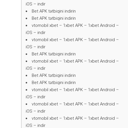
iOS – indir
Bet APK tətbiqini indirin
Bet APK tətbiqini indirin
vtomobil xbet – 1xbet APK – 1xbet Android –
iOS – indir
vtomobil xbet – 1xbet APK – 1xbet Android –
iOS – indir
Bet APK tətbiqini indirin
vtomobil xbet – 1xbet APK – 1xbet Android –
iOS – indir
Bet APK tətbiqini indirin
Bet APK tətbiqini indirin
vtomobil xbet – 1xbet APK – 1xbet Android –
iOS – indir
vtomobil xbet – 1xbet APK – 1xbet Android –
iOS – indir
vtomobil xbet – 1xbet APK – 1xbet Android –
iOS – indir