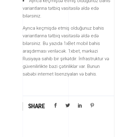
Ayrıca keçmişdə etmiş olduğunuz bahis
variantlarına tətbiq vasitəsilə əldə edə
bilərsiniz.
Ayrıca keçmişdə etmiş olduğunuz bahis
variantlarına tətbiq vasitəsilə əldə edə
bilərsiniz. Bu yazıda 1xBet mobil bahis
araşdırması veriləcək. 1xbet, mərkəzi
Rusiyaya sahib bir şirkətdir. İnfrastruktur və
güvenilirlikte bəzi çətinliklər var. Bunun
səbəbi internet lisenziyaları və bahis.
SHARE