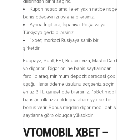
dillərindən birini seçirik.
Kupon hesablama ilə ən yaxın nəticə neçə
bahis edəcəyinizi öyrənə bilərsiniz.
Ayrıca İngiltərə, İspaniya, Polşa və ya
Türkiyəyə gedə bilərsiniz.
1xbet, mərkəzi Rusiyaya sahib bir
şirkətdir.
Ecopayz, Scrill, EFT, Bitcoin, viza, MasterCard
və digərləri. Digər online bahis saytlarından
fərqli olaraq, minimum depozit dərəcəsi çox
aşağı. Hansı ödəmə üsulunu seçsəniz seçin
ən az 3 TL qənaət edə bilərsiniz. 1xBet mobil
bəhslərin ilk üzvü olduqca əhəmiyyətsiz bir
bonus verir. Bonus miqdarı digər mobil bahis
saytlarına görə olduqca yüksəkdir.
VTOMOBIL XBET –