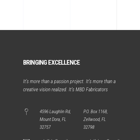
BRINGING EXCELLENCE
It’s more than a passion project. It’s more than a
creative vision realized. It’s MBD Fabricators
4596 Laughlin Rd,
P.O. Box 1168,
Mount Dora, FL
Zellwood, FL
32757
32798