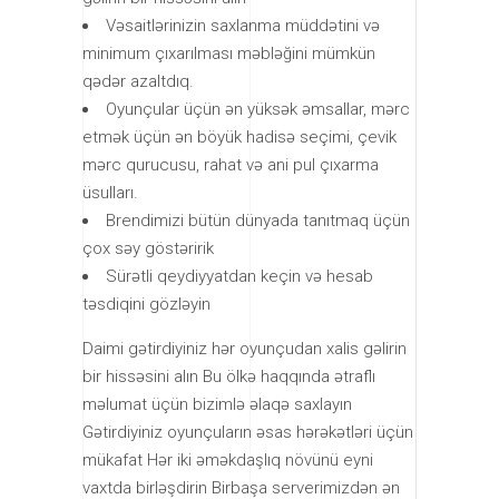
Vəsaitlərinizin saxlanma müddətini və
minimum çıxarılması məbləğini mümkün
qədər azaltdıq.
Oyunçular üçün ən yüksək əmsallar, mərc
etmək üçün ən böyük hadisə seçimi, çevik
mərc qurucusu, rahat və ani pul çıxarma
üsulları.
Brendimizi bütün dünyada tanıtmaq üçün
çox səy göstəririk
Sürətli qeydiyyatdan keçin və hesab
təsdiqini gözləyin
Daimi gətirdiyiniz hər oyunçudan xalis gəlirin
bir hissəsini alın Bu ölkə haqqında ətraflı
məlumat üçün bizimlə əlaqə saxlayın
Gətirdiyiniz oyunçuların əsas hərəkətləri üçün
mükafat Hər iki əməkdaşlıq növünü eyni
vaxtda birləşdirin Birbaşa serverimizdən ən