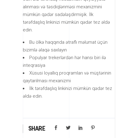
alınması və təsdiqlənməsi mexanizmini
mümkün qədər sadələşdirmişik. İlk
tərəfdaşlıq linkinizi mümkün qədər tez əldə
edin.
Bu ölkə haqqında ətraflı məlumat üçün
bizimlə əlaqə saxlayın
Populyar trekerlərdən hər hansı biri ilə
inteqrasiya
Xüsusi loyallıq proqramları və müştərinin
qaytarılması mexanizmi
İlk tərəfdaşlıq linkinizi mümkün qədər tez
əldə edin.
SHARE