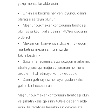
yaxşı məhsullar əldə edin
Linkinizlə keçmiş hər yeni oyunçu daimi
olaraq sizə təyin olunur
Məşhur bukmeker kontorunun tərəfdaşı
olun və şirkətin xalis gəlirinin 40%-ə qədərini
əldə edin
Maksimum konversiya əldə etmək üçün
marketinq mexanizmlərimizi daim
təkmilləşdiririk
Şəxsi meneceriniz sizə düzgün marketinq
strategiyası qurmağa və yaranan hər hansı
problemi həll etməyə kömək edəcək.
Daimi gətirdiyiniz hər oyunçudan xalis
gəlirin bir hissəsini alın
Məşhur bukmeker kontorunun tərəfdaşı olun
və şirkətin xalis gəlirinin 40%-ə qədərini əldə
edin Biz tərəfdaş hesabınızın qeydiyyata