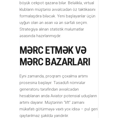
böyük cekpot qazana bilər. Beləliklə, virtual
klubların müştərisi əvvəlcədən öz taktikasını
formalaşdıra biləcək. Yeni başlayanlar üçün
uyğun olan ən asan və ən sərfəli seçim.
Strategiya alınan statistik məlumatlar
əsasında hazırlanmışdır.
MƏRC ETMƏK VƏ
MƏRC BAZARLARI
Eyni zamanda, proqram çoxalma artımı
prosesinə başlayır. Təsadüfi nömrələr
generatoru tərəfindən əvvəlcədən
hesablanan anda Aviator potensial uduşların
artımı dayanır. Müştərinin “lift” zamanı
mükafatı götürməyə vaxtı yox idisə – pul geri
qaytarılmaz şəkildə yandırılır.