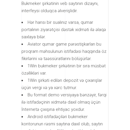
Bukmeker şirkətinin veb saytının dizaynı,
interfeysi olduqca əlverişlidir.
Hər hansı bir sualınız varsa, qumar
portalının ziyarətçisi dəstək xidməti ilə əlaqə
saxlaya bilər.
Aviator qumar game pərəstişkarları bu
proqram məhsulunun istifadəsi haqqında öz
fikirlərini və təəssüratlarını bölüşürlər.
1Win bukmeker şirkətinin bir sıra müsbət
özəllikləri var.
1Win şirkəti edilən depozit və çıxarışlar
üçün vergi və ya xərc tutmur.
Bu format demo versiyaya bənzəyir, fərqi
ilə istifadəçinin xidmətə daxil olmaq üçün
İnternetə çıxışına ehtiyac yoxdur.
Android istifadəçiləri bukmeker
kontorunun rəsmi saytına daxil olub, saytın