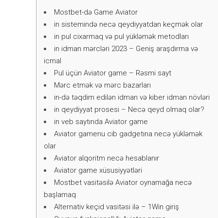
Mostbet-də Game Aviator
in sistemində necə qeydiyyatdan keçmək olar
in pul cixarmaq və pul yükləmək metodları
in idman mərcləri 2023 – Geniş araşdırma və
icmal
Pul üçün Aviator game – Rəsmi sayt
Mərc etmək və mərc bazarları
in-də təqdim edilən idman və kiber idman növləri
in qeydiyyat prosesi – Necə qeyd olmaq olar?
in veb saytında Aviator game
Aviator gamenu cib gadgetına necə yükləmək
olar
Aviator alqoritm necə hesablanır
Aviator game xüsusiyyətləri
Mostbet vasitəsilə Aviator oynamağa necə
başlamaq
Alternativ keçid vasitəsi ilə – 1Win giriş