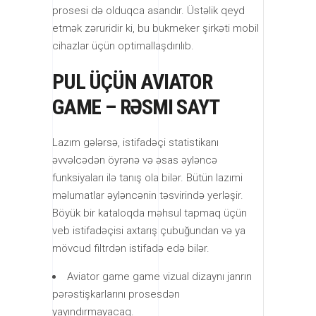
prosesi də olduqca asandır. Üstəlik qeyd
etmək zəruridir ki, bu bukmeker şirkəti mobil
cihazlar üçün optimallaşdırılıb.
PUL ÜÇÜN AVIATOR
GAME – RƏSMI SAYT
Lazım gələrsə, istifadəçi statistikanı
əvvəlcədən öyrənə və əsas əyləncə
funksiyaları ilə tanış ola bilər. Bütün lazımi
məlumatlar əyləncənin təsvirində yerləşir.
Böyük bir kataloqda məhsul tapmaq üçün
veb istifadəçisi axtarış çubuğundan və ya
mövcud filtrdən istifadə edə bilər.
Aviator game game vizual dizaynı janrın
pərəstişkarlarını prosesdən
yayındırmayacaq.