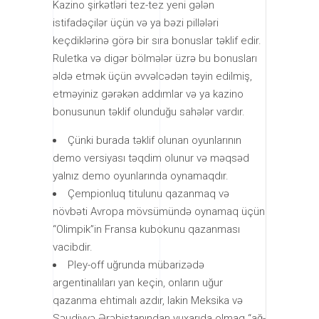
Kazino şirkətləri tez-tez yeni gələn
istifadəçilər üçün və ya bəzi pillələri
keçdiklərinə görə bir sıra bonuslar təklif edir.
Ruletka və digər bölmələr üzrə bu bonusları
əldə etmək üçün əvvəlcədən təyin edilmiş,
etməyiniz gərəkən addımlar və ya kazino
bonusunun təklif olunduğu sahələr vardır.
Çünki burada təklif olunan oyunlarının
demo versiyası təqdim olunur və məqsəd
yalnız demo oyunlarında oynamaqdır.
Çempionluq titulunu qazanmaq və
növbəti Avropa mövsümündə oynamaq üçün
“Olimpik”in Fransa kubokunu qazanması
vacibdir.
Pley-off uğrunda mübarizədə
argentinalıları yan keçin, onların uğur
qazanma ehtimalı azdır, lakin Meksika və
Səudiyyə Ərəbistanından yuxarıda olmaq “ağ-