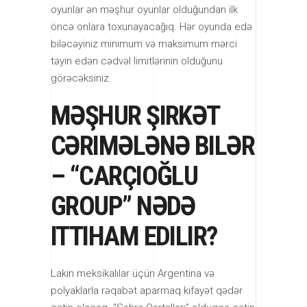
oyunlar ən məşhur oyunlar olduğundan ilk
öncə onlara toxunayacağıq. Hər oyunda edə
biləcəyiniz minimum və maksimum mərci
təyin edən cədvəl limitlərinin olduğunu
görəcəksiniz.
MƏŞHUR ŞIRKƏT
CƏRIMƏLƏNƏ BILƏR
– “CARÇIOĞLU
GROUP” NƏDƏ
ITTIHAM EDILIR?
Lakin meksikalılar üçün Argentina və
polyaklarla rəqabət aparmaq kifayət qədər