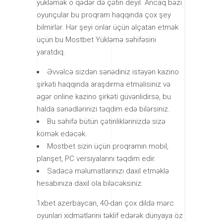
yükləmək o qədər də çətin deyil. Ancaq bəzi
oyunçular bu proqram haqqında çox şey
bilmirlər. Hər şeyi onlar üçün əlçatan etmək
üçün bu Mostbet Yükləmə səhifəsini
yaratdıq.
Əvvəlcə sizdən sənədiniz istəyən kazino
şirkəti haqqında araşdırma etməlisiniz və
əgər online kazino şirkəti güvənlidirsə, bu
halda sənədlərinizi təqdim edə bilərsiniz.
Bu səhifə bütün çətinliklərinizdə sizə
kömək edəcək.
Mostbet sizin üçün proqramın mobil,
planşet, PC versiyalarını təqdim edir.
Sadəcə məlumatlarınızı daxil etməklə
hesabınıza daxil ola biləcəksiniz.
1xbet azerbaycan, 40-dan çox dildə mərc
oyunlari xidmətlərini təklif edərək dünyaya öz