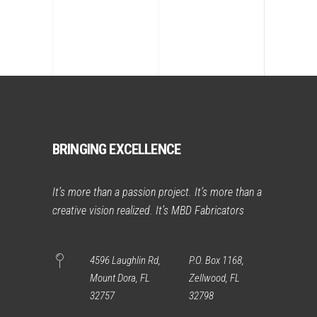
BRINGING EXCELLENCE
It’s more than a passion project. It’s more than a
creative vision realized. It’s MBD Fabricators
4596 Laughlin Rd,
P.O. Box 1168,
Mount Dora, FL
Zellwood, FL
32757
32798