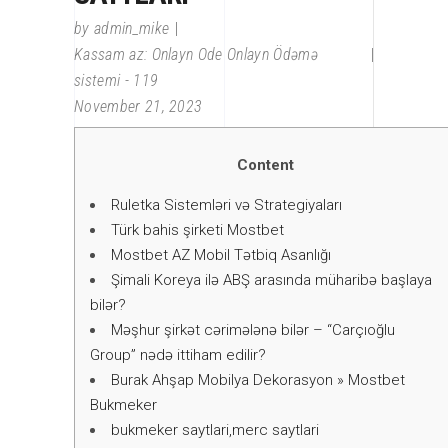
by
admin_mike
Kassam az: Onlayn Ode Onlayn Ödəmə
sistemi - 119
November 21, 2023
Content
Ruletka Sistemləri və Strategiyaları
Türk bahis şirketi Mostbet
Mostbet AZ Mobil Tətbiq Asanlığı
Şimali Koreya ilə ABŞ arasında müharibə başlaya
bilər?
Məşhur şirkət cərimələnə bilər – “Carçıoğlu
Group” nədə ittiham edilir?
Burak Ahşap Mobilya Dekorasyon » Mostbet
Bukmeker
bukmeker saytlari,merc saytlari