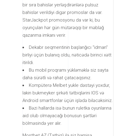
bir sıra bahislər yerləşdirənlərə pulsuz
bahislər verildiyi digər promoslar da var.
StarJackpot promosyonu da var ki, bu
oyunçuları hər gün mütərəqqi bir məbləğ
qazanma imkanı verir.
Dekabr seqmentinin başlanğıcı “idman”
birliyi üçün bulanıq oldu, nəticədə birinci xətt
itirildi.
Bu mobil proqramı yükləməklə siz sayta
daha sürətli və rahat çatacaqsınız.
Kompüterə Melbet yukle dəstəyi yoxdur,
lakin bukmeyker şirkəti tətbiqlərini IOS və
Android smartfonlar üçün işlədə biləcəksiniz.
Bəzi hallarda isə bunun ruletka oyunlarına
aid olub olmayacağı bonusun şərtləri
bölməsində yer alır.
Mostbet AZ (Tətbiq) ilə siz həmişə