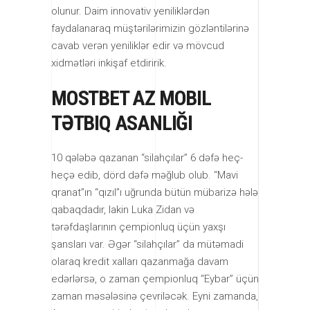
olunur. Daim innovativ yeniliklərdən
faydalanaraq müştərilərimizin gözləntilərinə
cavab verən yeniliklər edir və mövcud
xidmətləri inkişaf etdiririk.
MOSTBET AZ MOBIL
TƏTBIQ ASANLIĞI
10 qələbə qazanan “silahçılar” 6 dəfə heç-
heçə edib, dörd dəfə məğlub olub. “Mavi
qranat”ın “qızıl”ı uğrunda bütün mübarizə hələ
qabaqdadır, lakin Luka Zidan və
tərəfdaşlarının çempionluq üçün yaxşı
şansları var. Əgər “silahçılar” da mütəmadi
olaraq kredit xalları qazanmağa davam
edərlərsə, o zaman çempionluq “Eybar” üçün
zaman məsələsinə çevriləcək. Eyni zamanda,