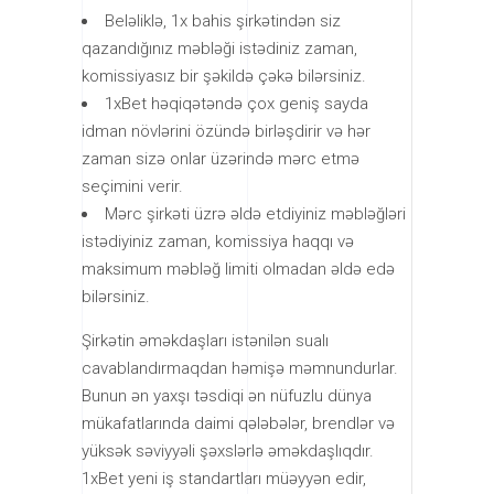
Beləliklə, 1x bahis şirkətindən siz
qazandığınız məbləği istədiniz zaman,
komissiyasız bir şəkildə çəkə bilərsiniz.
1xBet həqiqətəndə çox geniş sayda
idman növlərini özündə birləşdirir və hər
zaman sizə onlar üzərində mərc etmə
seçimini verir.
Mərc şirkəti üzrə əldə etdiyiniz məbləğləri
istədiyiniz zaman, komissiya haqqı və
maksimum məbləğ limiti olmadan əldə edə
bilərsiniz.
Şirkətin əməkdaşları istənilən sualı
cavablandırmaqdan həmişə məmnundurlar.
Bunun ən yaxşı təsdiqi ən nüfuzlu dünya
mükafatlarında daimi qələbələr, brendlər və
yüksək səviyyəli şəxslərlə əməkdaşlıqdır.
1xBet yeni iş standartları müəyyən edir,