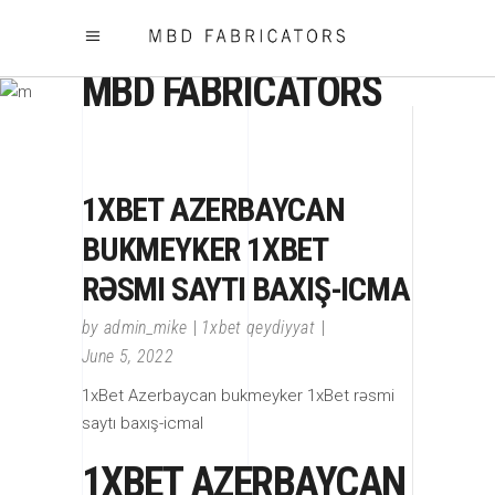
MBD FABRICATORS
1XBET AZERBAYCAN
BUKMEYKER 1XBET
RƏSMI SAYTI BAXIŞ-ICMA
by
admin_mike
1xbet qeydiyyat
June 5, 2022
1xBet Azerbaycan bukmeyker 1xBet rəsmi
saytı baxış-icmal
1XBET AZERBAYCAN