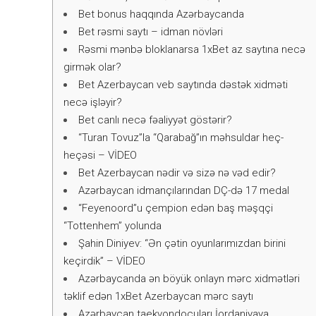
Bet bonus haqqında Azərbaycanda
Bet rəsmi saytı – idman növləri
Rəsmi mənbə bloklanarsa 1xBet az saytına necə
girmək olar?
Bet Azerbaycan veb saytında dəstək xidməti
necə işləyir?
Bet canlı necə fəaliyyət göstərir?
“Turan Tovuz”la “Qarabağ”ın məhsuldar heç-
heçəsi – VİDEO
Bet Azerbaycan nədir və sizə nə vəd edir?
Azərbaycan idmançılarından DÇ-də 17 medal
“Feyenoord”u çempion edən baş məşqçi
“Tottenhem” yolunda
Şahin Diniyev: “Ən çətin oyunlarımızdan birini
keçirdik” – VİDEO
Azərbaycanda ən böyük onlayn mərc xidmətləri
təklif edən 1xBet Azerbaycan mərc saytı
Azərbaycan taekvondoçuları İordaniyaya