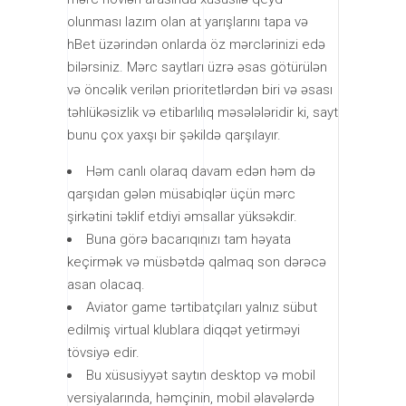
olunması lazım olan at yarışlarını tapa və
hBet üzərindən onlarda öz mərclərinizi edə
bilərsiniz. Mərc saytları üzrə əsas götürülən
və öncəlik verilən prioritetlərdən biri və əsası
təhlükəsizlik və etibarlılıq məsələləridir ki, sayt
bunu çox yaxşı bir şəkildə qarşılayır.
Həm canlı olaraq davam edən həm də
qarşıdan gələn müsabiqlər üçün mərc
şirkətini təklif etdiyi əmsallar yüksəkdir.
Buna görə bacarıqınızı tam həyata
keçirmək və müsbətdə qalmaq son dərəcə
asan olacaq.
Aviator game tərtibatçıları yalnız sübut
edilmiş virtual klublara diqqət yetirməyi
tövsiyə edir.
Bu xüsusiyyət saytın desktop və mobil
versiyalarında, həmçinin, mobil əlavələrdə