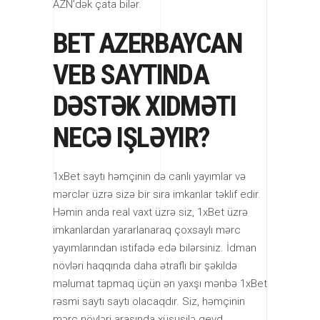
AZN’dək çata bilər.
BET AZERBAYCAN
VEB SAYTINDA
DƏSTƏK XIDMƏTI
NECƏ IŞLƏYIR?
1xBet saytı həmçinin də canlı yayımlar və
mərclər üzrə sizə bir sıra imkanlar təklif edir.
Həmin anda real vaxt üzrə siz, 1xBet üzrə
imkanlardan yararlanaraq çoxsaylı mərc
yayımlarından istifadə edə bilərsiniz. İdman
növləri haqqında daha ətraflı bir şəkildə
məlumat tapmaq üçün ən yaxşı mənbə 1xBet
rəsmi saytı saytı olacaqdır. Siz, həmçinin
mərc növləri arasında xüsusilə qeyd