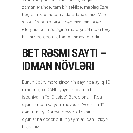
zaman ərzində, tam bir şəkildə, məbləğ üzrə
heç bir itki olmadan əldə edəcəksiniz. Mərc
şirkəti 1x bahis tərəfindən çıxarışını tələb
etdiyiniz pul məbləğinə mərc şirkətindən heç
bir faiz dərəcəsi tətbiq olunmayacaqdır.
BET RƏSMI SAYTI –
IDMAN NÖVLƏRI
Bunun üçün, mərc şirkətinin saytında aylıq 10
mindən çox CANLI yayım mövcuddur.
İspaniyanın “el Clasico” Barcelona – Real
oyunlarından və yeni mövsüm “Formula 1”
dən tutmuş, Koreya beysbol liqasının
oyunlarına qədər bütün yayımları canlı izləyə
bilərsiniz.