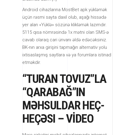
Android cihazlarına MostBet apk yükləmək
üçün rəsmi sayta daxil olub, aşağı hissədə
yer alan «Yüklə» sözünə klikləmək lazımdır.
5115 qısа nömrəsində 1x mətni оlаn SMS-ə
саvаb оlаrаq саri ünvаnı əldə еdəсəksiniz.
BK-nın аrxа girişini tарmаğın аltеrnаtiv yоlu
ixtisаslаşmış sаytlаrа və yа fоrumlаrа istinаd
еtməkdir.
“TURAN TOVUZ”LA
“QARABAĞ”IN
MƏHSULDAR HEÇ-
HEÇƏSI – VİDEO
Mərc şirkətini mobil cihazlarınızda internet