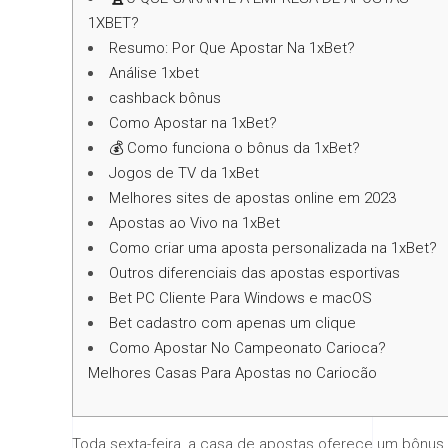
1XBET?
Resumo: Por Que Apostar Na 1xBet?
Análise 1xbet
cashback bônus
Como Apostar na 1xBet?
💰 Como funciona o bônus da 1xBet?
Jogos de TV da 1xBet
Melhores sites de apostas online em 2023
Apostas ao Vivo na 1xBet
Como criar uma aposta personalizada na 1xBet?
Outros diferenciais das apostas esportivas
Bet PC Cliente Para Windows e macOS
Bet cadastro com apenas um clique
Como Apostar No Campeonato Carioca?
Melhores Casas Para Apostas no Cariocão
Toda sexta-feira, a casa de apostas oferece um bônus 