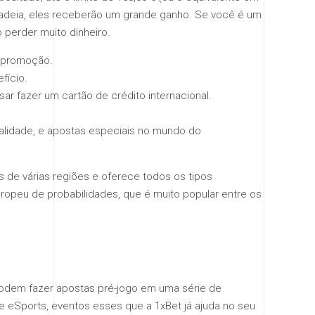
cadeia, eles receberão um grande ganho. Se você é um
 perder muito dinheiro.
a promoção.
fício.
r fazer um cartão de crédito internacional.
alidade, e apostas especiais no mundo do
es de várias regiões e oferece todos os tipos
ropeu de probabilidades, que é muito popular entre os
 podem fazer apostas pré-jogo em uma série de
e eSports, eventos esses que a 1xBet já ajuda no seu