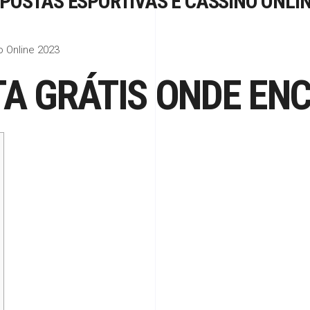
 APOSTAS ESPORTIVAS E CASSINO ONLIN
o Online 2023
TA GRÁTIS ONDE EN