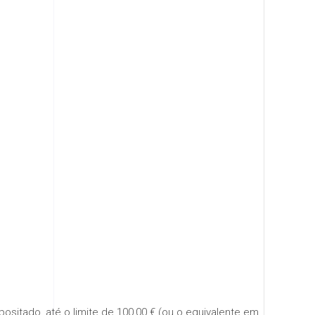
sitado, até o limite de 100,00 € (ou o equivalente em