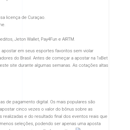
ssa licença de Curaçao.
ne.
editos, Jeton Wallet, Pay4Fun e AIRTM.
e apostar em seus esportes favoritos sem violar
adores do Brasil. Antes de começar a apostar na 1xBet
neste site durante algumas semanas. As cotações altas
as de pagamento digital. Os mais populares são
sa apostar cinco vezes o valor do bônus sobre as
realizadas e do resultado final dos eventos reais que
om menos seleções, podendo ser apenas uma aposta