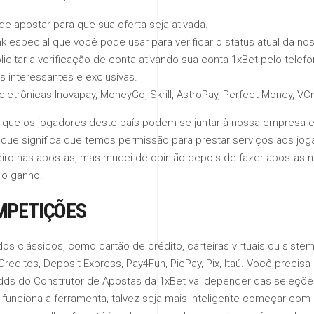
e apostar para que sua oferta seja ativada.
 especial que você pode usar para verificar o status atual da no
citar a verificação de conta ativando sua conta 1xBet pelo telefo
 interessantes e exclusivas.
letrônicas Inovapay, MoneyGo, Skrill, AstroPay, Perfect Money, VCr
fica que os jogadores deste país podem se juntar à nossa empresa 
que significa que temos permissão para prestar serviços aos jog
eiro nas apostas, mas mudei de opinião depois de fazer apostas 
 o ganho.
MPETIÇÕES
lássicos, como cartão de crédito, carteiras virtuais ou sistem
VCreditos, Deposit Express, Pay4Fun, PicPay, Pix, Itaú. Você preci
dds do Construtor de Apostas da 1xBet vai depender das seleções 
 funciona a ferramenta, talvez seja mais inteligente começar c