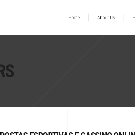
Home
About Us
S
RS