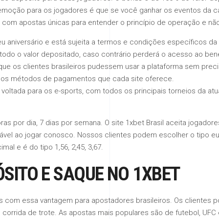
A emoção para os jogadores é que se você ganhar os eventos da 
 com apostas únicas para entender o princípio de operação e não
seu aniversário e está sujeita a termos e condições específicos d
todo o valor depositado, caso contrário perderá o acesso ao bene
 os clientes brasileiros pudessem usar a plataforma sem precisa
s os métodos de pagamentos que cada site oferece.
tada para os e-sports, com todos os principais torneios da atu
as por dia, 7 dias por semana. O site 1xbet Brasil aceita jogador
ável ao jogar conosco. Nossos clientes podem escolher o tipo eu
 e é do tipo 1,56, 2,45, 3,67.
SITO E SAQUE NO 1XBET
mas com essa vantagem para apostadores brasileiros. Os clientes
corrida de trote. As apostas mais populares são de futebol, UFC 