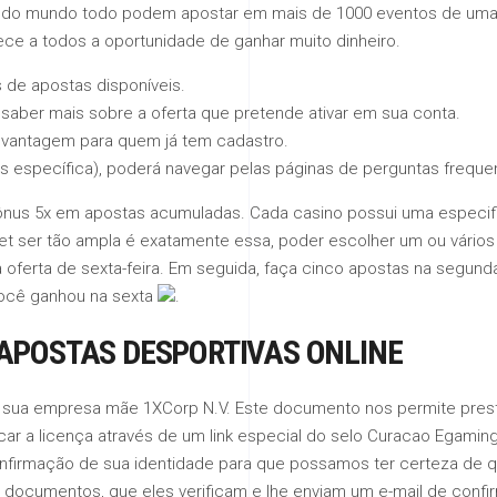
ãs do mundo todo podem apostar em mais de 1000 eventos de um
e a todos a oportunidade de ganhar muito dinheiro.
 de apostas disponíveis.
 saber mais sobre a oferta que pretende ativar em sua conta.
a vantagem para quem já tem cadastro.
 específica), poderá navegar pelas páginas de perguntas freque
do bônus 5x em apostas acumuladas. Cada casino possui uma espec
t ser tão ampla é exatamente essa, poder escolher um ou vários ca
a oferta de sexta-feira. Em seguida, faça cinco apostas na segund
você ganhou na sexta
.
 APOSTAS DESPORTIVAS ONLINE
e sua empresa mãe 1XCorp N.V. Este documento nos permite prest
ificar a licença através de um link especial do selo Curacao Egami
onfirmação de sua identidade para que possamos ter certeza de 
documentos, que eles verificam e lhe enviam um e-mail de confi