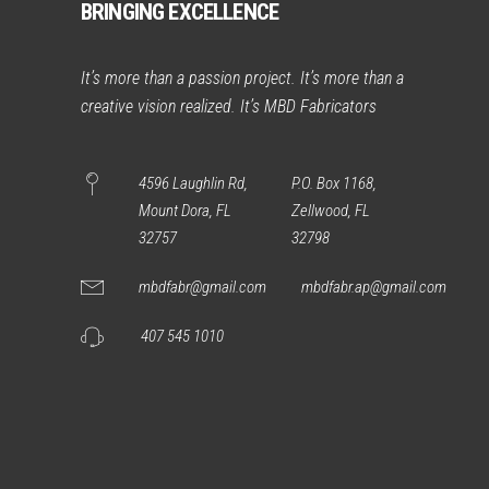
BRINGING EXCELLENCE
It’s more than a passion project. It’s more than a
creative vision realized. It’s MBD Fabricators
4596 Laughlin Rd,
P.O. Box 1168,
Mount Dora, FL
Zellwood, FL
32757
32798
mbdfabr@gmail.com
mbdfabr.ap@gmail.com
407 545 1010