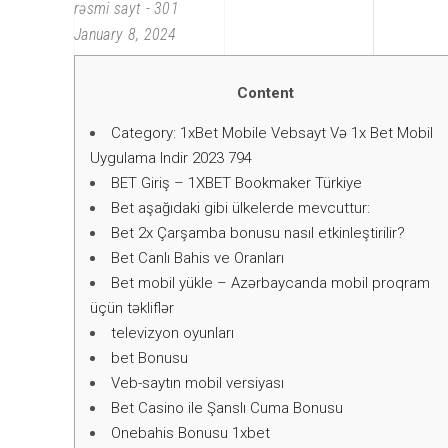
rəsmi sayt - 301
January 8, 2024
Content
Category: 1xBet Mobile Vebsayt Və 1x Bet Mobil
Uygulama Indir 2023 794
BET Giriş – 1XBET Bookmaker Türkiye
Bet aşağıdaki gibi ülkelerde mevcuttur:
Bet 2x Çarşamba bonusu nasıl etkinleştirilir?
Bet Canlı Bahis ve Oranları
Bet mobil yükle – Azərbaycanda mobil proqram
üçün təkliflər
televizyon oyunları
bet Bonusu
Veb-saytın mobil versiyası
Bet Casino ile Şanslı Cuma Bonusu
Onebahis Bonusu 1xbet