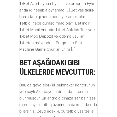
1xBet Azərbaycan Oyunlar və proqram Eyni
anda iki hesabla oynamaq […] Bet vasitəsilə
bahis tətbiqi necə necə yükləmək olar
Tətbiqi necə quraşdırmaq olar? Bet Indir
1xbet Mobil Android 1xbet Apk Ios Türkiyde
1xbet Mob Depozit və ödəmə üsulları
1xbetdə mövcuddur Pragmatic Slot
Machine Game Oyunları En Iyi […]
BET AŞAĞIDAKI GIBI
ÜLKELERDE MEVCUTTUR:
Onu da qeyd edək ki, bukmeker kontorunun
veb-saytı Azərbaycan dilinə də tərcümə
olunmuşdur. Bir android cihaza sahibsinizsə,
mərc saytını tətbiq üzərindən də istifadə edə
bilərsiniz. Qeyd edək ki, bu tətbiq vasitəsilə