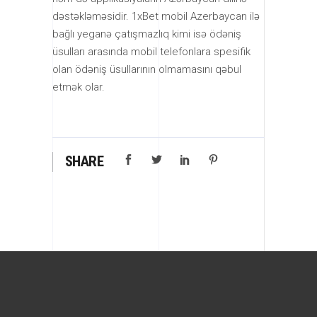
dəstəkləməsidir. 1xBet mobil Azerbaycan ilə
bağlı yeganə çatışmazlıq kimi isə ödəniş
üsulları arasında mobil telefonlara spesifik
olan ödəniş üsullarının olmamasını qəbul
etmək olar.
SHARE