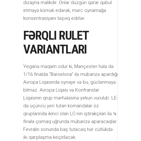
dizayna malikdir. Onlar düzgün qərar qəbul
etməyə kömək edərək, mərc oynamağa
konsentrasiyanı təşviq edirlər.
FƏRQLI RULET
VARIANTLARI
Yeganə məqam odur ki, Mançester hələ də
1/16 finalda “Barselona” ilə mübarizə apardığı
Avropa Liqasında oynayır və bu, güclənməyə
bilməz. Avropa Liqası və Konfranslar
Liqasının qrup mərhələsinə yekun vurulub. LE-
də üçüncü yeri tutan komandalar öz
qruplarında ikinci olan LC-nin iştirakçıları ilə ⅛
finala çıxmaq uğrunda mübarizə aparacaqlar.
Fevralın sonunda baş tutacaq hər cütlükdə
iki qarşılaşma keçiriləcək.