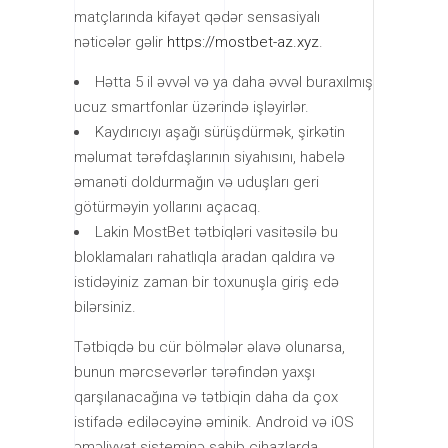
matçlarında kifayət qədər sensasiyalı
nəticələr gəlir
https://mostbet-az.xyz
.
Hətta 5 il əvvəl və ya daha əvvəl buraxılmış
ucuz smartfonlar üzərində işləyirlər.
Kaydırıcıyı aşağı sürüşdürmək, şirkətin
məlumat tərəfdaşlarının siyahısını, habelə
əmanəti doldurmağın və uduşları geri
götürməyin yollarını açacaq.
Lakin MostBet tətbiqləri vasitəsilə bu
bloklamaları rahatlıqla aradan qaldıra və
istidəyiniz zaman bir toxunuşla giriş edə
bilərsiniz.
Tətbiqdə bu cür bölmələr əlavə olunarsa,
bunun mərcsevərlər tərəfindən yaxşı
qarşılanacağına və tətbiqin daha da çox
istifadə ediləcəyinə əminik. Android və iOS
əməliyyat sisteminə sahib cihazlarda