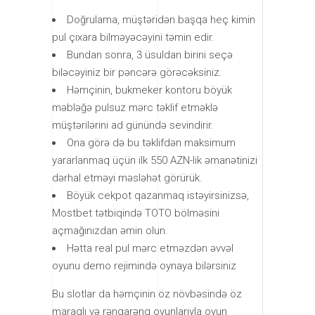
Doğrulama, müştəridən başqa heç kimin
pul çıxara bilməyəcəyini təmin edir.
Bundan sonra, 3 üsuldan birini seçə
biləcəyiniz bir pəncərə görəcəksiniz.
Həmçinin, bukmeker kontoru böyük
məbləğə pulsuz mərc təklif etməklə
müştərilərini ad günündə sevindirir.
Ona görə də bu təklifdən maksimum
yararlanmaq üçün ilk 550 AZN-lik əmanətinizi
dərhal etməyi məsləhət görürük.
Böyük cekpot qazanmaq istəyirsinizsə,
Mostbet tətbiqində TOTO bölməsini
açmağınızdan əmin olun.
Hətta real pul mərc etməzdən əvvəl
oyunu demo rejimində oynaya bilərsiniz
Bu slotlar da həmçinin öz növbəsində öz
maraqlı və rəngarəng oyunlarıyla oyun