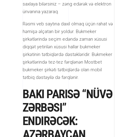
saxlaya bilərsiniz – zəng edərək və elektron
ünvanına yazaraq.
Rəsmi veb saytına daxil olmaq üçün rahat və
həmişə əlçatan bir yoldur. Bukmeker
şirkətlərində seçim edəndə zaman xüsusi
diqqət yetirilən xüsusi hallar bukmeker
şirkətinin tətbiqlərdə dəstəkləridir. Bukmeker
şirkətlərində tez-tez fərqlənən Mostbet
bukmeker şirkəti tətbiqlərdə olan mobil
tətbiq dəstəyilə də fərqlənir.
BAKI PARISƏ “NÜVƏ
ZƏRBƏSI”
ENDIRƏCƏK:
AZƏRBAYCAN