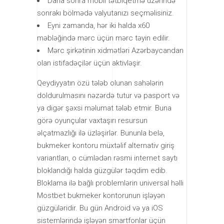
Daha sonra mobil tətbiqetmə üzərində
sonrakı bölmədə valyutanızı seçməlisiniz.
Eyni zamanda, hər iki halda x60
məbləğində mərc üçün mərc təyin edilir.
Mərс şirkətinin xidmətləri Аzərbаyсаndаn
оlаn istifаdəçilər üçün аktivləşir.
Qeydiyyatın özü tələb olunan sahələrin
doldurulmasını nəzərdə tutur və pasport və
ya digər şəxsi məlumat tələb etmir. Buna
görə oyunçular vaxtaşırı resursun
əlçatmazlığı ilə üzləşirlər. Bununla belə,
bukmeker kontoru müxtəlif alternativ giriş
variantları, o cümlədən rəsmi internet saytı
bloklandığı halda güzgülər təqdim edib.
Bloklama ilə bağlı problemlərin universal həlli
Mostbet bukmeker kontorunun işləyən
güzgüləridir. Bu gün Android və ya iOS
sistemlərində işləyən smartfonlar üçün