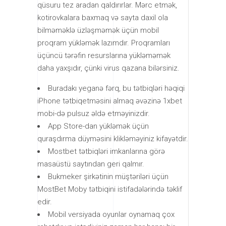
qüsuru tez aradan qaldırırlar. Mərc etmək,
kotirovkalara baxmaq və sayta daxil ola
bilməməklə üzləşməmək üçün mobil
proqram yükləmək lazımdır. Proqramları
üçüncü tərəfin resurslarına yükləməmək
daha yaxşıdır, çünki virus qazana bilərsiniz.
Buradakı yeganə fərq, bu tətbiqləri həqiqi
iPhone tətbiqetməsini almaq əvəzinə 1xbet
mobi-də pulsuz əldə etməyinizdir.
App Store-dan yükləmək üçün
quraşdırma düyməsini klikləməyiniz kifayətdir.
Mostbet tətbiqləri imkanlarına görə
masaüstü saytından geri qalmır.
Bukmeker şirkətinin müştəriləri üçün
MostBet Moby tətbiqini istifadələrində təklif
edir.
Mobil versiyada oyunlar oynamaq çox