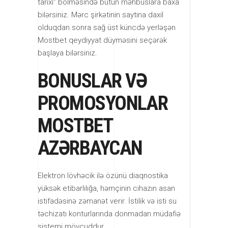
tarixi” bölməsində bütün məhbuslara baxa
bilərsiniz. Mərc şirkətinin saytına daxil
olduqdan sonra sağ üst küncdə yerləşən
Mostbet qeydiyyat düyməsini seçərək
başlaya bilərsiniz.
BONUSLAR VƏ
PROMOSYONLAR
MOSTBET
AZƏRBAYCAN
Elektron lövhəcik ilə özünü diaqnostika
yüksək etibarlılığa, həmçinin cihazın asan
istifadəsinə zəmanət verir. İstilik və isti su
təchizatı konturlarında donmadan müdafiə
sistemi mövcuddur.