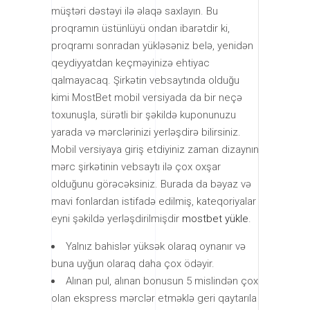
müştəri dəstəyi ilə əlaqə saxlayın. Bu
proqramın üstünlüyü ondan ibarətdir ki,
proqramı sonradan yükləsəniz belə, yenidən
qeydiyyatdan keçməyinizə ehtiyac
qalmayacaq. Şirkətin vebsaytında olduğu
kimi MostBet mobil versiyada da bir neçə
toxunuşla, sürətli bir şəkildə kuponunuzu
yarada və mərclərinizi yerləşdirə bilirsiniz.
Mobil versiyaya giriş etdiyiniz zaman dizaynın
mərc şirkətinin vebsaytı ilə çox oxşar
olduğunu görəcəksiniz. Burada da bəyaz və
mavi fonlardan istifadə edilmiş, kateqoriyalar
eyni şəkildə yerləşdirilmişdir
mostbet yükle
.
Yalnız bahislər yüksək olaraq oynanır və
buna uyğun olaraq daha çox ödəyir.
Alınan pul, alınan bonusun 5 mislindən çox
olan ekspress mərclər etməklə geri qaytarıla