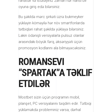
rahatdır və istədiyiniz zaman hər hansı bir
oyuna giriş edə bilərsiniz.
Bu şəkildə mərc şirkəti üzrə bukmeyker
yükləyin köməyilə hər növ smartfonlarda
tətbiqləri rahat şəkildə yükləyə bilərsiniz.
Lakin ödənişli versiyalarla pulsuz olanlar
arasındakı böyük fərq, əksəriyyəti üçün
promosyon kodlarını ala bilməyəcəksiniz.
ROMANSEVI
“SPARTAK”A TƏKLIF
ETDILƏR
Mostbet sizin üçün proqramın mobil,
planşet, PC versiyalarını təqdim edir. Tətbiqi
yükləməkdə probleminiz varsa, dərhal