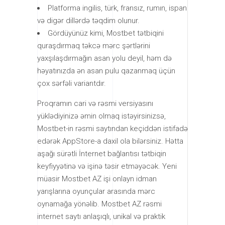
Platforma ingilis, türk, fransız, rumın, ispan
və digər dillərdə təqdim olunur.
Gördüyünüz kimi, Mostbet tətbiqini
quraşdırmaq təkcə mərc şərtlərini
yaxşılaşdırmağın asan yolu deyil, həm də
həyatınızda ən asan pulu qazanmaq üçün
çox sərfəli variantdır.
Proqramın cari və rəsmi versiyasını
yüklədiyinizə əmin olmaq istəyirsinizsə,
Mostbet-in rəsmi saytından keçiddən istifadə
edərək AppStore-a daxil ola bilərsiniz. Hətta
aşağı sürətli İnternet bağlantısı tətbiqin
keyfiyyətinə və işinə təsir etməyəcək. Yeni
müasir Mostbet AZ işi onlayn idman
yarışlarına oyunçular arasında mərc
oynamağa yönəlib. Mostbet AZ rəsmi
internet saytı anlaşıqlı, unikal və praktik