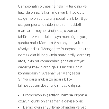
Çempionatın bitməsinə hələ 14 tur qalıb və
hazırda ən azı 3 komanda var ki, həqiqətən
də çempionluq tituluna iddialı ola bilər. Əgər
siz çempionat qaliblərinə uzunmüddətli
mərclər etməyi sevirsinizsə, o zaman
təhlükəsiz və sərfəli onlayn mərc üçün yaxşı
şəraitə malik Mostbet Azerbaycan yukle
tövsiyə edirik. “Mançester Yunayted” hazırda
demək olar ki, heç kimin mərc etdiyi qaranlıq
atdır, lakin bu komandanın şansları kifayət
qədər yüksək olaraq qalır. Erik ten Haqın
komandasının “Arsenal” və “Mançester
Siti”yə qarşı mübarizə apara bilib-
bilməyəcəyini dəyərləndirməyə çalışaq.
Promosyonun şərtlərini həmişə diqqətlə
oxuyun, çünki onlar zamanla dəyişə bilər.
Demo oyunlar yükləmə olmadan və veb