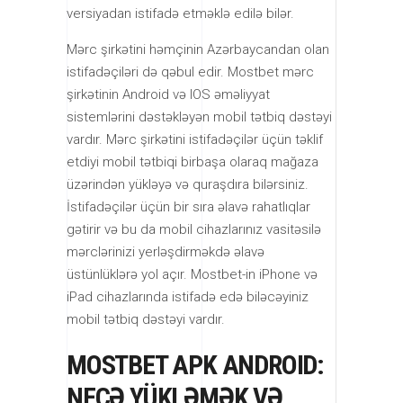
versiyadan istifadə etməklə edilə bilər.
Mərc şirkətini həmçinin Azərbaycandan olan
istifadəçiləri də qəbul edir. Mostbet mərc
şirkətinin Android və IOS əməliyyat
sistemlərini dəstəkləyən mobil tətbiq dəstəyi
vardır. Mərc şirkətini istifadəçilər üçün təklif
etdiyi mobil tətbiqi birbaşa olaraq mağaza
üzərindən yükləyə və quraşdıra bilərsiniz.
İstifadəçilər üçün bir sıra əlavə rahatlıqlar
gətirir və bu da mobil cihazlarınız vasitəsilə
mərclərinizi yerləşdirməkdə əlavə
üstünlüklərə yol açır. Mostbet-in iPhone və
iPad cihazlarında istifadə edə biləcəyiniz
mobil tətbiq dəstəyi vardır.
MOSTBET APK ANDROID:
NECƏ YÜKLƏMƏK VƏ