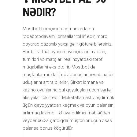
NƏDIR?
Mostbet həmçinin e-idmanlarda da
rəqabətədavamlı əmsallar təklif edir, mərc
qoyaraq qazanıb yaxşı gəlir götürə bilərsiniz.
Hər bir virtual oyunun oyunçularının adları,
turnirləri və matçları real həyatdakı tərəf
müqabillərini əks etdirir. Mostbet-də
müştərilər müxtəlif növ bonuslar hesabına öz
uduşlarını artıra bilərlər. Şirkət idmana və
kazino oyunlarına pul qoyuluşları üçün sərfəli
aksiyalar təklif edir. Mükafatları aktivləşdirmək
üçün qeydiyyatdan keçmək və oyun balansını
artırmaq lazımdır. Əlavə edilmiş məbləğdən
veycer x60-a çatdıqda müştərilər üçün əsas
balansa bonus köçürülür.