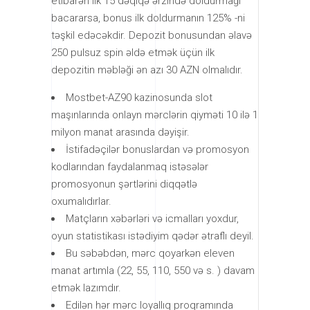
etibarən ilk 15 dəqiqə ərzində doldurmağı
bacararsa, bonus ilk doldurmanın 125% -ni
təşkil edəcəkdir. Depozit bonusundan əlavə
250 pulsuz spin əldə etmək üçün ilk
depozitin məbləği ən azı 30 AZN olmalıdır.
Mostbet-AZ90 kazinosunda slot
maşınlarında onlayn mərclərin qiyməti 10 ilə 1
milyon manat arasında dəyişir.
İstifadəçilər bonuslardan və promosyon
kodlarından faydalanmaq istəsələr
promosyonun şərtlərini diqqətlə
oxumalıdırlar.
Matçların xəbərləri və icmalları yoxdur,
oyun statistikası istədiyim qədər ətraflı deyil.
Bu səbəbdən, mərc qoyarkən eleven
manat artımla (22, 55, 110, 550 və s. ) davam
etmək lazımdır.
Edilən hər mərc loyallıq proqramında