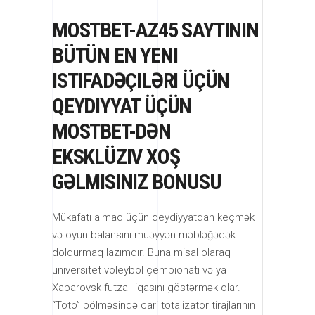
MOSTBET-AZ45 SAYTININ
BÜTÜN EN YENI
ISTIFADƏÇILƏRI ÜÇÜN
QEYDIYYAT ÜÇÜN
MOSTBET-DƏN
EKSKLÜZIV XOŞ
GƏLMISINIZ BONUSU
Mükafatı almaq üçün qeydiyyatdan keçmək
və oyun balansını müəyyən məbləğədək
doldurmaq lazımdır. Buna misal olaraq
universitet voleybol çempionatı və ya
Xabarovsk futzal liqasını göstərmək olar.
“Toto” bölməsində cari totalizator tirajlarının