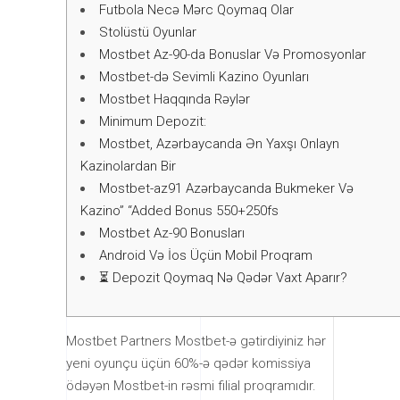
Futbola Necə Mərc Qoymaq Olar
Stolüstü Oyunlar
Mostbet Az-90-da Bonuslar Və Promosyonlar
Mostbet-də Sevimli Kazino Oyunları
Mostbet Haqqında Rəylər
Minimum Depozit:
Mostbet, Azərbaycanda Ən Yaxşı Onlayn
Kazinolardan Bir
Mostbet-az91 Azərbaycanda Bukmeker Və
Kazino” “Added Bonus 550+250fs
Mostbet Az-90 Bonusları
Android Və İos Üçün Mobil Proqram
⏳ Depozit Qoymaq Nə Qədər Vaxt Aparır?
Mostbet Partners Mostbet-ə gətirdiyiniz hər
yeni oyunçu üçün 60%-ə qədər komissiya
ödəyən Mostbet-in rəsmi filial proqramıdır.