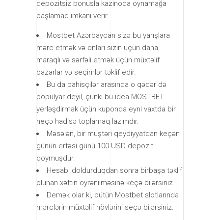
depozitsiz bonusla kazinoda oynamağa
başlamaq imkanı verir.
Mostbet Azərbaycan sizə bu yarışlara
mərc etmək və onları sizin üçün daha
maraqlı və sərfəli etmək üçün müxtəlif
bazarlar və seçimlər təklif edir.
Bu da bahisçilər arasında o qədər də
populyar deyil, çünki bu idea MOSTBET
yerləşdirmək üçün kuponda eyni vaxtda bir
neçə hadisə toplamaq lazımdır.
Məsələn, bir müştəri qeydiyyatdan keçən
günün ertəsi günü 100 USD depozit
qoymuşdur.
Hesabı doldurduqdan sonra birbaşa təklif
olunan xəttin öyrənilməsinə keçə bilərsiniz.
Demək olar ki, bütün Mostbet slotlarında
mərclərin müxtəlif növlərini seçə bilərsiniz.