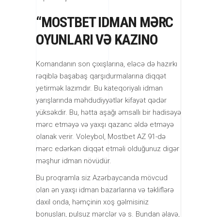
“MOSTBET IDMAN MƏRC
OYUNLARI VƏ KAZINO
Komandanın son çıxışlarına, eləcə də hazırkı
rəqiblə başabaş qarşıdurmalarına diqqət
yetirmək lazımdır. Bu kateqoriyalı idman
yarışlarında məhdudiyyətlər kifayət qədər
yüksəkdir. Bu, hətta aşağı əmsallı bir hadisəyə
mərc etməyə və yaxşı qazanc əldə etməyə
olanak verir. Voleybol, Mostbet AZ 91-də
mərc edərkən diqqət etməli olduğunuz digər
məşhur idman növüdür.
Bu proqramla siz Azərbaycanda mövcud
olan ən yaxşı idman bazarlarına və təkliflərə
daxil onda, həmçinin xoş gəlmisiniz
bonusları, pulsuz mərclər və s. Bundan əlavə,