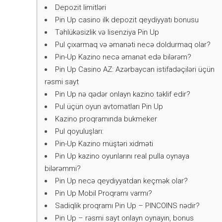
Depozit limitləri
Pin Up casino ilk depozit qeydiyyatı bonusu
Təhlükəsizlik və lisenziya Pin Up
Pul çıxarmaq və əmanəti necə doldurmaq olar?
Pin-Up Kazino necə əmanət edə bilərəm?
Pin Up Casino AZ: Azərbaycan istifadəçiləri üçün
rəsmi sayt
Pin Up nə qədər onlayn kazino təklif edir?
Pul üçün oyun avtomatları Pin Up
Kazino proqramında bukmeker
Pul qoyuluşları:
Pin-Up Kazino müştəri xidməti
Pin Up kazino oyunlarını real pulla oynaya
bilərəmmi?
Pin Up necə qeydiyyatdan keçmək olar?
Pin Up Mobil Proqramı varmı?
Sadiqlik proqramı Pin Up – PINCOINS nədir?
Pin Up – rəsmi sayt onlayn oynayın, bonus