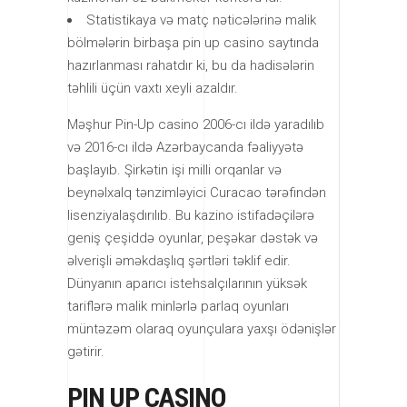
Statistikaya və matç nəticələrinə malik
bölmələrin birbaşa pin up casino saytında
hazırlanması rahatdır ki, bu da hadisələrin
təhlili üçün vaxtı xeyli azaldır.
Məşhur Pin-Up casino 2006-cı ildə yaradılıb
və 2016-cı ildə Azərbaycanda fəaliyyətə
başlayıb. Şirkətin işi milli orqanlar və
beynəlxalq tənzimləyici Curacao tərəfindən
lisenziyalaşdırılıb. Bu kazino istifadəçilərə
geniş çeşiddə oyunlar, peşəkar dəstək və
əlverişli əməkdaşlıq şərtləri təklif edir.
Dünyanın aparıcı istehsalçılarının yüksək
tariflərə malik minlərlə parlaq oyunları
müntəzəm olaraq oyunçulara yaxşı ödənişlər
gətirir.
PIN UP CASINO