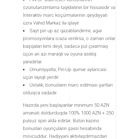
özünütənzimləmə təşkilatının bir hissəsidir və
İnteraktiv mərc köçürmələrinin qeydiyyatı
üzrə Vahid Mərkəz ilə işləyir.
Sayt pin up az qəzəbləndirmir, əgər
promosyonlara icazə verilirsə, o zaman onlar
başqaları kimi deyil, sadəcə pul çıxarmaq
üçün ən azı maraqlı və oyuna asılılıq
yaradırlar.
Ümumiyyətlə, Pin-Up qumar əyləncəsi
üçün layiqli yerdir.
Üstəlik, bonusların mərc edilməsi şərtləri
olduqca sadədir.
Hazırda yeni başlayanlar minimum 50 AZN
əmanəti doldurduqda 100% 1000 AZN + 250
pulsuz spin əldə edirlər. Bütün kazino
bonusları oyunçuların şəxsi hesabında
mövcuddur. Hədiyyəni aktivləşdirməzdən