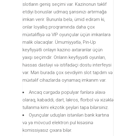
slotların geniş seçimi var. Kazinonun təklif
etdiyi bonuslar udmaq şansınızı artırmağa
imkan verir. Bununla belə, ümid edirəm ki,
onlar loyallıq proqramında daha çox
müxtəlifliyə və VIP oyunçular üçün imkanlara
malik olacaqlar. Ümumiyyətlə, Pin-Up
keyfiyyətli onlayn kazino axtaranlar üçün
yaxşı seçimdir. Onların keyfiyyətli oyunları,
həssas dəstəyi və istifadəçi dostu interfeysi
var. Mən burada çox sevdiyim slot tapdım və
müxtəlif cihazlarda oynamaq imkanım var.
Ancaq cərgədə populyar fənlərə əlavə
olaraq, kabaddi, dart, lakros, florbol və xizəklə
tullanma kimi ekzotik şeyləri tapa bilərsiniz.
Oyunçular uduşları istənilən bank kartına
və ya mövcud elektron pul kisəsinə
komissiyasız çıxara bilər.