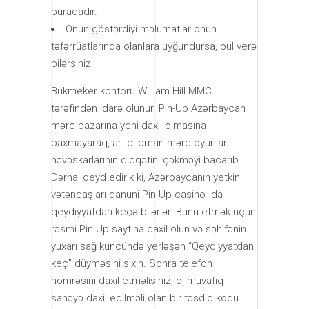
buradadır.
Onun göstərdiyi məlumatlar onun
təfərrüatlarında olanlara uyğundursa, pul verə
bilərsiniz.
Bukmeker kontoru William Hill MMC
tərəfindən idarə olunur. Pin-Up Azərbaycan
mərc bazarına yeni daxil olmasına
baxmayaraq, artıq idman mərc oyunları
həvəskarlarının diqqətini çəkməyi bacarıb.
Dərhal qeyd edirik ki, Azərbaycanın yetkin
vətəndaşları qanuni Pin-Up casino -da
qeydiyyatdan keçə bilərlər. Bunu etmək üçün
rəsmi Pin Up saytına daxil olun və səhifənin
yuxarı sağ küncündə yerləşən “Qeydiyyatdan
keç” düyməsini sıxın. Sonra telefon
nömrəsini daxil etməlisiniz, o, müvafiq
sahəyə daxil edilməli olan bir təsdiq kodu