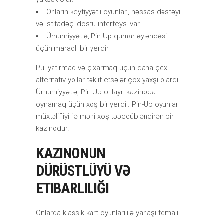
Onların keyfiyyətli oyunları, həssas dəstəyi
və istifadəçi dostu interfeysi var.
Ümumiyyətlə, Pin-Up qumar əyləncəsi
üçün maraqlı bir yerdir.
Pul yatırmaq və çıxarmaq üçün daha çox
alternativ yollar təklif etsələr çox yaxşı olardı.
Ümumiyyətlə, Pin-Up onlayn kazinoda
oynamaq üçün xoş bir yerdir. Pin-Up oyunları
müxtəlifliyi ilə məni xoş təəccübləndirən bir
kazinodur.
KAZINONUN
DÜRÜSTLÜYÜ VƏ
ETIBARLILIĞI
Onlarda klassik kart oyunları ilə yanaşı temalı