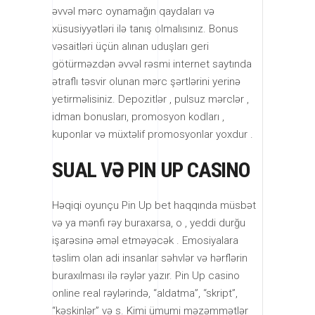
əvvəl mərc oynamağın qaydaları və
xüsusiyyətləri ilə tanış olmalısınız. Bonus
vəsaitləri üçün alınan uduşları geri
götürməzdən əvvəl rəsmi internet saytında
ətraflı təsvir olunan mərc şərtlərini yerinə
yetirməlisiniz. Depozitlər , pulsuz mərclər ,
idman bonusları, promosyon kodları ,
kuponlar və müxtəlif promosyonlar yoxdur .
SUAL VƏ PIN UP CASINO
Həqiqi oyunçu Pin Up bet haqqında müsbət
və ya mənfi rəy buraxarsa, o , yeddi durğu
işarəsinə əməl etməyəcək . Emosiyalara
təslim olan adi insanlar səhvlər və hərflərin
buraxılması ilə rəylər yazır. Pin Up casino
online real rəylərində, “aldatma”, “skript”,
“kəskinlər” və s. Kimi ümumi məzəmmətlər