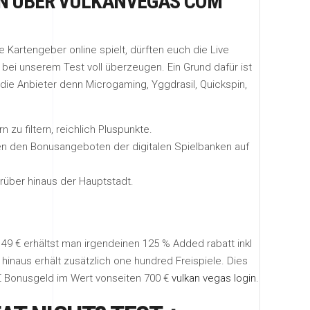
N ÜBER VULKANVEGAS COM
 Kartengeber online spielt, dürften euch die Live
bei unserem Test voll überzeugen. Ein Grund dafür ist
die Anbieter denn Microgaming, Yggdrasil, Quickspin,
zu filtern, reichlich Pluspunkte.
den den Bonusangeboten der digitalen Spielbanken auf
rüber hinaus der Hauptstadt.
 49 € erhältst man irgendeinen 125 % Added rabatt inkl
hinaus erhält zusätzlich one hundred Freispiele. Dies
 € Bonusgeld im Wert vonseiten 700 €
vulkan vegas login
.