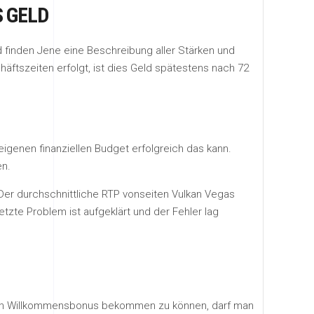
 GELD
 finden Jene eine Beschreibung aller Stärken und
häftszeiten erfolgt, ist dies Geld spätestens nach 72
genen finanziellen Budget erfolgreich das kann.
en.
Der durchschnittliche RTP vonseiten Vulkan Vegas
zte Problem ist aufgeklärt und der Fehler lag
gigen Willkommensbonus bekommen zu können, darf man