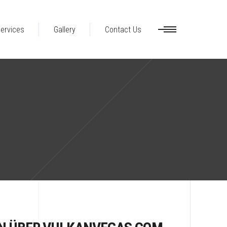
ervices
Gallery
Contact Us