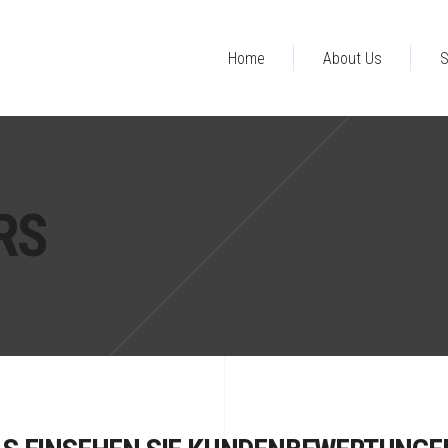
Home
About Us
S
RS