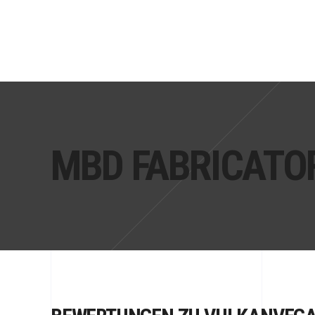
MBD FABRICATO