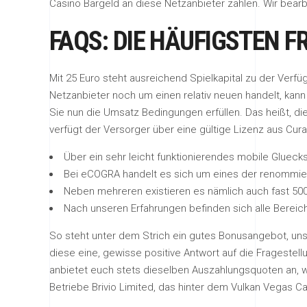
Casino Bargeld an diese Netzanbieter zahlen. Wir bearb
FAQS: DIE HÄUFIGSTEN 
Mit 25 Euro steht ausreichend Spielkapital zu der Verf
Netzanbieter noch um einen relativ neuen handelt, ka
Sie nun die Umsatz Bedingungen erfüllen. Das heißt, d
verfügt der Versorger über eine gültige Lizenz aus Cu
Über ein sehr leicht funktionierendes mobile Glueck
Bei eCOGRA handelt es sich um eines der renommier
Neben mehreren existieren es nämlich auch fast 500
Nach unseren Erfahrungen befinden sich alle Bereich
So steht unter dem Strich ein gutes Bonusangebot, unse
diese eine, gewisse positive Antwort auf die Fragestel
anbietet euch stets dieselben Auszahlungsquoten an, wi
Betriebe Brivio Limited, das hinter dem Vulkan Vegas Cas