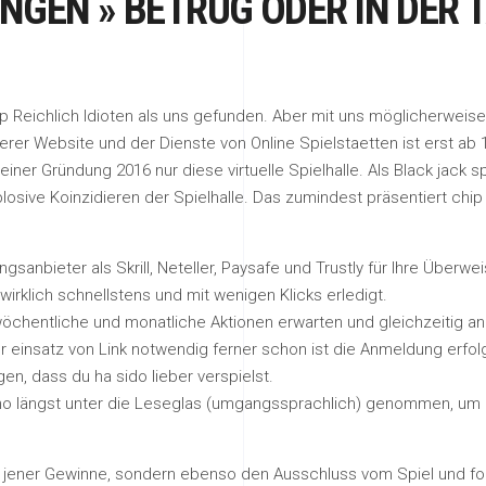
GEN » BETRUG ODER IN DER T
ip Reichlich Idioten als uns gefunden. Aber mit uns möglicherwei
rer Website und der Dienste von Online Spielstaetten ist erst ab 18
ner Gründung 2016 nur diese virtuelle Spielhalle. Als Black jack spi
losive Koinzidieren der Spielhalle. Das zumindest präsentiert ch
gsanbieter als Skrill, Neteller, Paysafe und Trustly für Ihre Überw
wirklich schnellstens und mit wenigen Klicks erledigt.
 wöchentliche und monatliche Aktionen erwarten und gleichzeitig 
er einsatz von Link notwendig ferner schon ist die Anmeldung erfolg
n, dass du ha sido lieber verspielst.
no längst unter die Leseglas (umgangssprachlich) genommen, um 
ust jener Gewinne, sondern ebenso den Ausschluss vom Spiel und fol