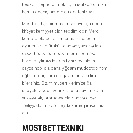
hesabın replendirmək üçün istifadə olunan
həmin ödəniş sistemləri göstəriləcək.
Mostbet, hər bir müştəri və oyunçu üçün
kifayət kəmiyyət elan təqdim edir. Mərc
kontoru olaraq, bizim əsas məqsədimiz
oyunçulara mümkün olan ən yaxşı və lap
oxşar hədis təcrübəsini təmin etməkdir.
Bizim saytımızda seçdiyiniz oyunların
sayəsində, siz daha yiğcam müddətdə həm
eğlənə bilər, həm də qazancınızı artıra
bilərsiniz. Bizim müşərriklərimizə öz
subyektiv kodu veririk ki, onu saytımızdan
yükləyərək, promosyonlardan və digər
fəaliyyətlərimizdən faydalanmaq imkanınız
olsun.
MOSTBET TEXNIKI