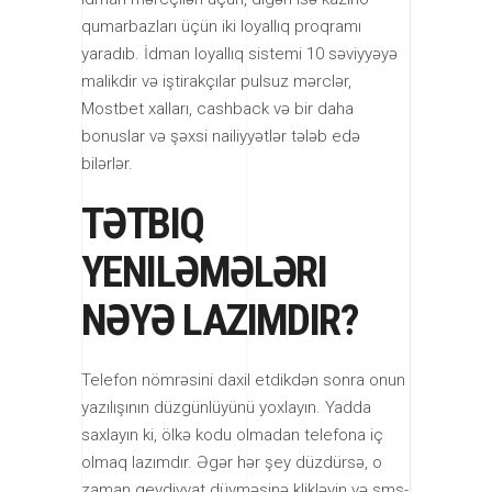
qumarbazları üçün iki loyallıq proqramı
yaradıb. İdman loyallıq sistemi 10 səviyyəyə
malikdir və iştirakçılar pulsuz mərclər,
Mostbet xalları, cashback və bir daha
bonuslar və şəxsi nailiyyətlər tələb edə
bilərlər.
TƏTBIQ
YENILƏMƏLƏRI
NƏYƏ LAZIMDIR?
Telefon nömrəsini daxil etdikdən sonra onun
yazılışının düzgünlüyünü yoxlayın. Yadda
saxlayın ki, ölkə kodu olmadan telefona iç
olmaq lazımdır. Əgər hər şey düzdürsə, o
zaman qeydiyyat düyməsinə klikləyin və sms-