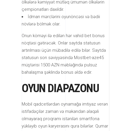
ölkələrə kəmiyyət mütləq ümumən ölkələrin
çempionatları daxildir.
İdman mərclərini oyunöncəsi və bədii
növlərə bölmək olar.
Onun köməyi ilə edilən hər vahid bet bonus
nöqtəsi gətirəcək. Onlar saytda statusun
artırılması üçün mübadilə edilə bilər. Saytda
statusun son səviyyəsində Mostbet-aze45
müştərisi 1500 AZN məbləğində pulsuz
bahalaşma şəklində bonus əldə edir.
OYUN DIAPAZONU
Mobil qadcetlərdən oynamağa imtiyaz verən
istifadəçilər zaman və məkandan əlaqəli
olmayaraq proqramı istənilən smartfona
yükləyib oyun karyerasını qura bilərlər. Qumar