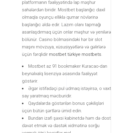
platformanın fəaliyyətində lap məşhur
sahələrdən biridir. Mostbet başlanğıc daxil
olmaqla oyunçu elliklə qumar növlərinə
başlanğıc əldə edir. Lazım olanı tapmağı
asanlaşdırmaq üçün onlar məşhur və yenilərə
bölünür. Casino bölməsindəki hər bir slot
maşını mövzuya, xüsusiyyətlərə və gəlirlərə
üçün fərqlidir
mostbet türkiye mostbets
.
Mostbet az 91 bookmaker Kuracao-dan
beynəlxalq lisenziya əsasında fəaliyyət
göstərir.
Əgər istifadəçi pul udmaq istəyirsə, o vaxt
say yaratmaq məcburidir.
Qaydalarda göstərilən bonus çəkilişləri
üçün bütün şərtlərə ümid edin.
Bundan izafi şəxsi kabinetdə həm də dost
dəvət etmək və dəstək xidmətinə sorğu
vermək ötrü keçidlər mal.