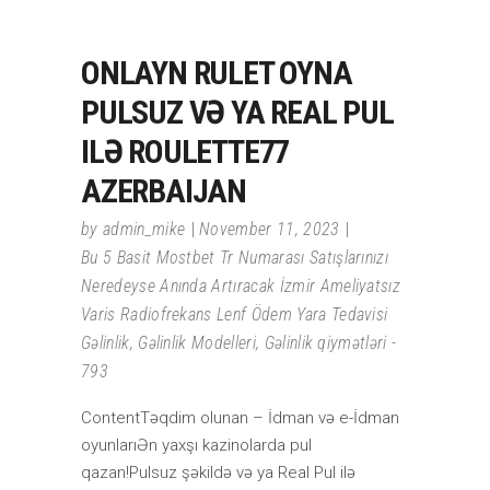
ONLAYN RULET OYNA
PULSUZ VƏ YA REAL PUL
ILƏ ROULETTE77
AZERBAIJAN
by
admin_mike
November 11, 2023
Bu 5 Basit Mostbet Tr Numarası Satışlarınızı
Neredeyse Anında Artıracak İzmir Ameliyatsız
Varis Radiofrekans Lenf Ödem Yara Tedavisi
Gəlinlik, Gəlinlik Modelleri, Gəlinlik qiymətləri -
793
ContentTəqdim olunan – İdman və e-İdman
oyunlarıƏn yaxşı kazinolarda pul
qazan!Pulsuz şəkildə və ya Real Pul ilə