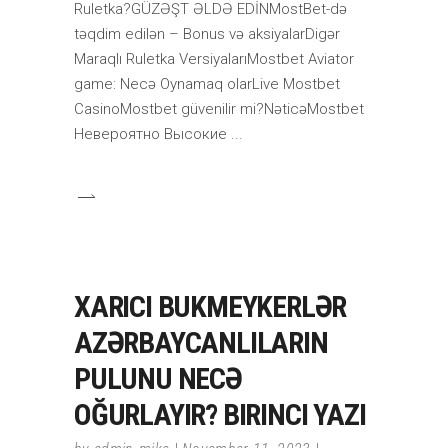
Ruletka?GÜZƏŞT ƏLDƏ EDİNMostBet-də
təqdim edilən – Bonus və aksiyalarDigər
Maraqlı Ruletka VersiyalarıMostbet Aviator
game: Necə Oynamaq olarLive Mostbet
CasinoMostbet güvenilir mi?NəticəMostbet
Невероятно Высокие
XARICI BUKMEYKERLƏR
AZƏRBAYCANLILARIN
PULUNU NECƏ
OĞURLAYIR? BIRINCI YAZI