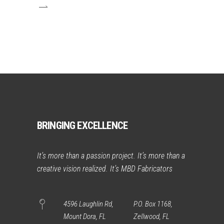
BRINGING EXCELLENCE
It’s more than a passion project. It’s more than a
creative vision realized. It’s MBD Fabricators
4596 Laughlin Rd,
P.O. Box 1168,
Mount Dora, FL
Zellwood, FL