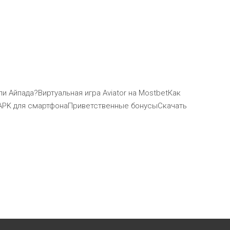
и Айпада?Виртуальная игра Aviator на MostbetКак
APK для смартфонаПриветственные бонусыCкачать