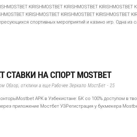
RISHMOSTBET KIRISHMOSTBET KIRISHMOSTBET KIRISHMOSTBET 
SHMOSTBET KIRISHMOSTBET KIRISHMOSTBET KIRISHMOSTBET KIR
ересующихся спортивных мероприятий и казино игр. Одна из 
 СТАВКИ НА СПОРТ MOSTBET
м Обзор, отклики а еще Рабочее Зеркало МостБет - 25
онторыMostbet APK в Узбекистане: БК со 100% доступом в т
ерез приложение Мостбет УЗРегистрация у букмекера Mostbe