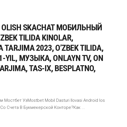
AB OLISH SKACHAT МОБИЛЬНЫЙ
ZBEK TILIDA KINOLAR,
ARJIMA 2023, O’ZBEK TILIDA,
-YIL, МУЗЫКА, ONLAYN TV, ON
ARJIMA, TAS-IX, BESPLATNO,
остбет УзMostbet Mobil Dasturi Ilovasi Android Ios
ьги Со Счета В Букмекерской Конторе?Как