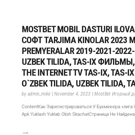
MOSTBET MOBIL DASTURI ILOV
СОФТ TARJIMA KINOLAR 2023 ME
PREMYERALAR 2019-2021-2022-
UZBEK TILIDA, TAS-IX ФИЛЬМЫ
THE INTERNET TV TAS-IX, TAS-
O`ZBEK TILIDA, UZBEK TILIDA, TA
by
admin_mike
November 4, 2023
MostBet Игорный до
ContentКак Зарегистрироваться У Букмекера «лига Ст
Apk Yuklash Yuklab Olish SkachatСтраница Не Найде