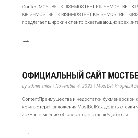
ContentMOSTBET KIRISHMOSTBET KIRISHMOSTBET KI
KIRISHMOSTBET KIRISHMOSTBET KIRISHMOSTBET KIRI
предлагает широкий спектр охватывающих всех инт
ОФИЦИАЛЬНЫЙ САЙТ МОСТБЕТ
by
admin_mike
November 4, 2023
MostBet Игорный до
ContentПреимущества и недостатки букмекерской к
компьютераПриложения MostBetКак делать ставки ч
apkНаше мнение об операторе ставокУдобно ли