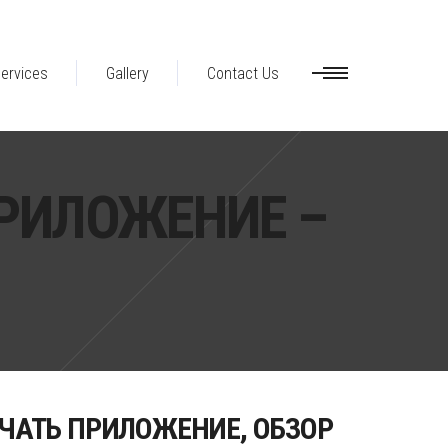
ervices
Gallery
Contact Us
ПРИЛОЖЕНИЕ –
АЧАТЬ ПРИЛОЖЕНИЕ, ОБЗОР