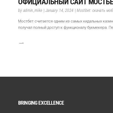
ОФИЦИАЛЬНЫЙ САЙТ МОСТБЕТ
by
admin_mike
January 14, 2024
Mostbet: скачать мо
Мостбет считается одним из самых кидальных казино
получал полный доступ к функционалу букмекера. П
BRINGING EXCELLENCE