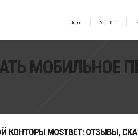
Home
About Us
S
ЧАТЬ МОБИЛЬНОЕ 
Й КОНТОРЫ MOSTBET: ОТЗЫВЫ, СК