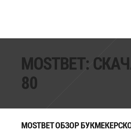
MOSTBET: СКА
80
MOSTBET ОБЗОР БУКМЕКЕРСКО