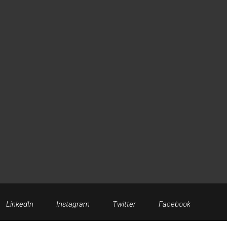
LinkedIn
Instagram
Twitter
Facebook