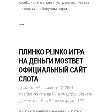
Коэффициенты меня устраивают, линия
неплохая, по бонусам норм,
ПЛИНКО PLINKO ИГРА
НА ДЕНЬГИ MOSTBET
ОФИЦИАЛЬНЫЙ САЙТ
СЛОТА
by
admin_mike
January 12, 2024
MostBet скачать на ПК и смартфон Скачать
приложение MostBet на смартфо - 192
Мы рекомендуем начинать играть с