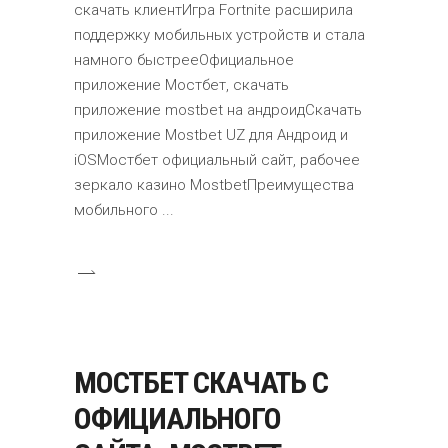
скачать клиентИгра Fortnite расширила
поддержку мобильных устройств и стала
намного быстрееОфициальное
приложение Мостбет, скачать
приложение mostbet на андроидСкачать
приложение Mostbet UZ для Андроид и
iOSМостбет официальный сайт, рабочее
зеркало казино MostbetПреимущества
мобильного
МОСТБЕТ СКАЧАТЬ С
ОФИЦИАЛЬНОГО