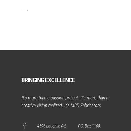
BRINGING EXCELLENCE
It’s more than a passion project. It’s more than a
creative vision realized. It’s MBD Fabricators
4596 Laughlin Rd,
P.O. Box 1168,