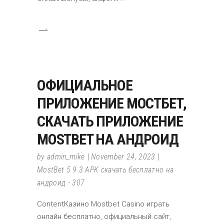
ОФИЦИАЛЬНОЕ
ПРИЛОЖЕНИЕ МОСТБЕТ,
СКАЧАТЬ ПРИЛОЖЕНИЕ
MOSTBET НА АНДРОИД
by
admin_mike
November 24, 2023
MostBet 5 9 3 APK скачать бесплатно на
андроид - 307
ContentКазино Mostbet Casino играть
онлайн бесплатно, официальный сайт,