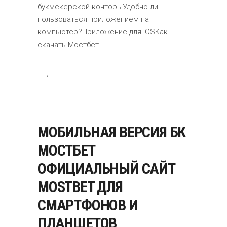
букмекерской конторыУдобно ли
пользоваться приложением на
компьютер?Приложение для IOSКак
скачать Мостбет
МОБИЛЬНАЯ ВЕРСИЯ БК
МОСТБЕТ
ОФИЦИАЛЬНЫЙ САЙТ
MOSTBET ДЛЯ
СМАРТФОНОВ И
ПЛАНШЕТОВ