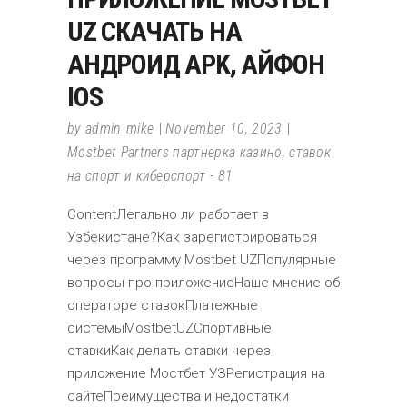
UZ СКАЧАТЬ НА
АНДРОИД APK, АЙФОН
IOS
by
admin_mike
November 10, 2023
Mostbet Partners партнерка казино, ставок
на спорт и киберспорт - 81
ContentЛегально ли работает в
Узбекистане?Как зарегистрироваться
через программу Mostbet UZПопулярные
вопросы про приложениеНаше мнение об
операторе ставокПлатежные
системыMostbetUZСпортивные
ставкиКак делать ставки через
приложение Мостбет УЗРегистрация на
сайтеПреимущества и недостатки