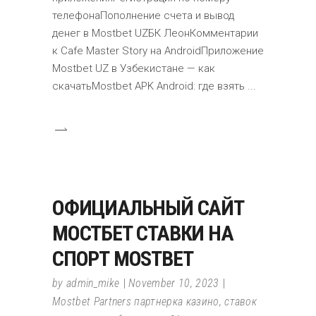
телефонаПополнение счета и вывод
денег в Mostbet UZБК ЛеонКомментарии
к Cafe Master Story на AndroidПриложение
Mostbet UZ в Узбекистане — как
скачатьMostbet APK Android: где взять
ОФИЦИАЛЬНЫЙ САЙТ
МОСТБЕТ СТАВКИ НА
СПОРТ MOSTBET
by
admin_mike
November 10, 2023
Mostbet Partners партнерка казино, ставок