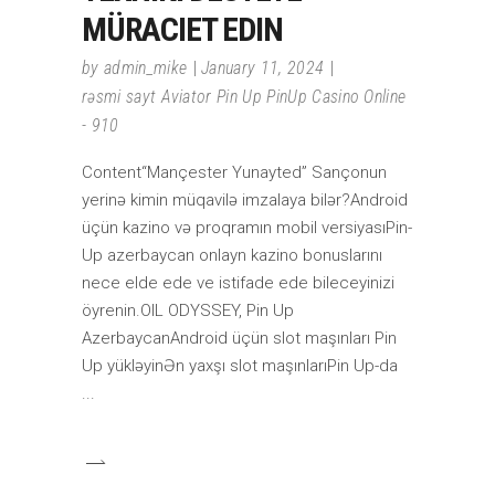
MÜRACIET EDIN
by
admin_mike
January 11, 2024
rəsmi sayt Aviator Pin Up PinUp Casino Online
- 910
Content“Mançester Yunayted” Sançonun
yerinə kimin müqavilə imzalaya bilər?Android
üçün kazino və proqramın mobil versiyasıPin-
Up azerbaycan onlayn kazino bonuslarını
nece elde ede ve istifade ede bileceyinizi
öyrenin.OIL ODYSSEY, Pin Up
AzerbaycanAndroid üçün slot maşınları Pin
Up yükləyinƏn yaxşı slot maşınlarıPin Up-da