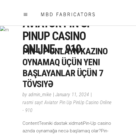
RƏSMI SAYT
AVIATOR PIN UP
PINUP CASINO
ONLINE – 910
PIN-UP ONLAYN KAZINO
OYNAMAQ ÜÇÜN YENI
BAŞLAYANLAR ÜÇÜN 7
TÖVSIYƏ
by
admin_mike
January 11, 2024
rəsmi sayt Aviator Pin Up PinUp Casino Online
- 910
ContentTexniki dəstək xidmətiPin-Up casino
aznda oynamağa necə başlamaq olar?Pin-