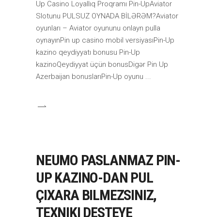
Up Casino Loyallıq Proqramı Pin-UpAviator
Slotunu PULSUZ OYNADA BİLƏRƏM?Aviator
oyunları – Aviator oyununu onlayn pulla
oynayınPin up casino mobil versiyasıPin-Up
kazino qeydiyyatı bonusu Pin-Up
kazinoQeydiyyat üçün bonusDigər Pin Up
Azerbaijan bonuslarıPin-Up oyunu
NEUMO PASLANMAZ PIN-
UP KAZINO-DAN PUL
ÇIXARA BILMEZSINIZ,
TEXNIKI DESTEYE