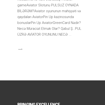
gameAviator Slotunu PULSUZ OYNADA
BİLƏRƏM?Aviator oyununun mahiyyəti və
qaydaları AviatorPin Up kazinosunda
bonuslarPin Up AviatorGreenCard Nədir?
Necə Müraciət Etmək Olar? Qəbul Ş…PUL
ÜZRƏ AVİATOR OYUNUNU NECƏ
BRINGING EXCELLENCE