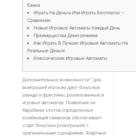
Банка
Играть На Деньги Или Играть Бесплатно –
Сравнение
Новые Игровые Автоматы Каждый День
Преимущества Демо-режима
Как Играть В Лучшие Игровые Автоматы На
Реальные Деньги
Классические Игровые Автоматы
Дополнительные возможности” “для
выигрышей игрокам дают бонусные
раунды и фриспины, реализованные в
игровых автоматах. Появление на
барабанах слотов определенных
комбинаций символов обеспечивает
старт бонусных розыгрышей с
оригинальными сценариями. Азартные