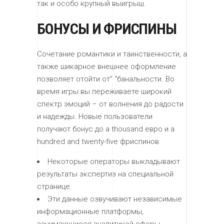
так и особо крупный выигрыш.
БОНУСЫ И ФРИСПИНЫ
Сочетание романтики и таинственности, а
также шикарное внешнее оформление
позволяет отойти от” “банальности. Во
время игры вы переживаете широкий
спектр эмоций – от волнения до радости
и надежды. Новые пользователи
получают бонус до a thousand евро и a
hundred and twenty-five фриспинов.
Некоторые операторы выкладывают
результаты экспертиз на специальной
странице.
Эти данные озвучивают независимые
информационные платформы,
занимающиеся аналитикой сферы