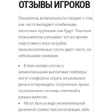
ОТЗЫВЫ ИГРОКОВ
Показатель волатильности говорит о том,
как часто выпадают комбинации,
насколько крупными они будут. Опытные
пользователи учитывают его во время
подготовки к игре на рубли.
Низковолатильные слоты дают часто, но
небольшими суммами.
В этих онлайн слотах с
моментальными выплатами гемблеры
могут комфортно играть на реальные
деньги и переводить полученные призы
на различные системы платежей в
разных валютах.
Могут быть в виде незначительной
денежной суммы при регистрации, либо