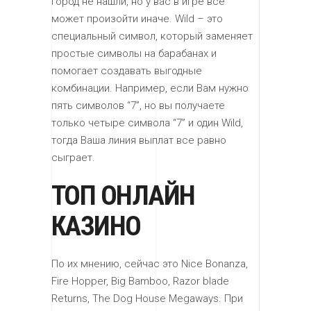
город не нашли, но у вас в игре все
может произойти иначе. Wild – это
специальный символ, который заменяет
простые символы на барабанах и
помогает создавать выгодные
комбинации. Например, если Вам нужно
пять символов “7”, но вы получаете
только четыре символа “7” и один Wild,
тогда Ваша линия выплат все равно
сыграет.
ТОП ОНЛАЙН
КАЗИНО
По их мнению, сейчас это Nice Bonanza,
Fire Hopper, Big Bamboo, Razor blade
Returns, The Dog House Megaways. При