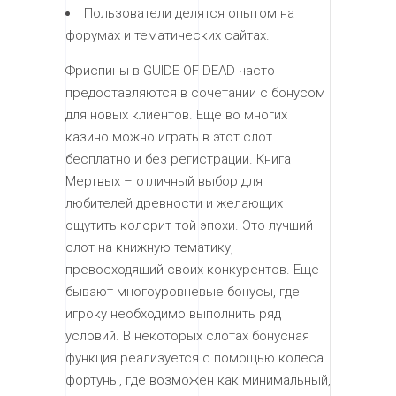
Пользователи делятся опытом на
форумах и тематических сайтах.
Фриспины в GUIDE OF DEAD часто
предоставляются в сочетании с бонусом
для новых клиентов. Еще во многих
казино можно играть в этот слот
бесплатно и без регистрации. Книга
Мертвых – отличный выбор для
любителей древности и желающих
ощутить колорит той эпохи. Это лучший
слот на книжную тематику,
превосходящий своих конкурентов. Еще
бывают многоуровневые бонусы, где
игроку необходимо выполнить ряд
условий. В некоторых слотах бонусная
функция реализуется с помощью колеса
фортуны, где возможен как минимальный,