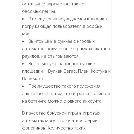
остальные параметры также
бессмысленны.
Это еще одна неувядаемая классика,
погружающая пользователя в особый
мир.
Выигрышные суммы с игровых
автоматов, полученные в рамках платных
раундов, не отыгрываются.
Выше мы уже называли лучшие
площадки – Вулкан Вегас, Плей Фортуна и
Париматч.
Преимущество такого положения
заключается в том, что играть в казино и
на беттинге можно с одного аккаунта.
В качестве бонусной игры в игровых
автоматах могут включаться серии
фриспинов. Количество таких