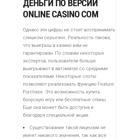
ДЕНЬГИ ПО ВЕРСИИ
ONLINE CASINO COM
Однако эти цифры не стоит воспринимать
слишком серьезно. Реальность такова,
что выигрыш в казино вам не
гарантирован. По словам некоторых
экспертов, пользователи больше
выигрывают в автоматах со средними
показателями. Некоторые слоты
позволяют реализовать функцию Feature
Purchase. Это возможность купить
бонусную игру или бесплатные спины.
Еще она может быть доступна и
благодаря специальной акции.
Существование такой лицензии не
имеет никакого значения, так как все