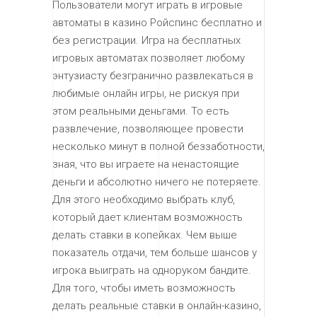
Пользователи могут играть в игровые
автоматы в казино Ройспинс бесплатно и
без регистрации. Игра на бесплатных
игровых автоматах позволяет любому
энтузиасту безгранично развлекаться в
любимые онлайн игры, не рискуя при
этом реальными деньгами. То есть
развлечение, позволяющее провести
несколько минут в полной беззаботности,
зная, что вы играете на ненастоящие
деньги и абсолютно ничего не потеряете.
Для этого необходимо выбрать клуб,
который дает клиентам возможность
делать ставки в копейках. Чем выше
показатель отдачи, тем больше шансов у
игрока выиграть на одноруком бандите.
Для того, чтобы иметь возможность
делать реальные ставки в онлайн-казино,