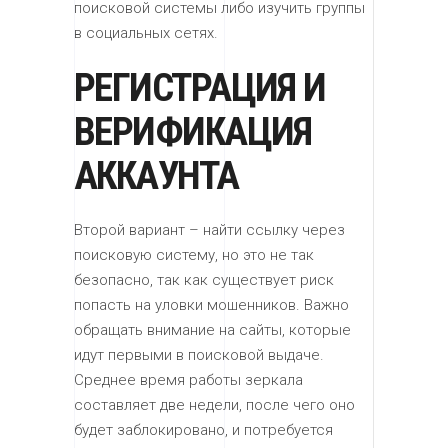
поисковой системы либо изучить группы
в социальных сетях.
РЕГИСТРАЦИЯ И
ВЕРИФИКАЦИЯ
АККАУНТА
Второй вариант – найти ссылку через
поисковую систему, но это не так
безопасно, так как существует риск
попасть на уловки мошенников. Важно
обращать внимание на сайты, которые
идут первыми в поисковой выдаче.
Среднее время работы зеркала
составляет две недели, после чего оно
будет заблокировано, и потребуется