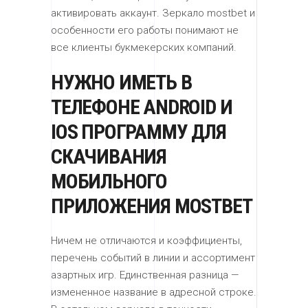
активировать аккаунт. Зеркало mostbet и
особенности его работы понимают не
все клиенты букмекерских компаний.
НУЖНО ИМЕТЬ В
ТЕЛЕФОНЕ ANDROID И
IOS ПРОГРАММУ ДЛЯ
СКАЧИВАНИЯ
МОБИЛЬНОГО
ПРИЛОЖЕНИЯ MOSTBET
Ничем не отличаются и коэффициенты,
перечень событий в линии и ассортимент
азартных игр. Единственная разница —
измененное название в адресной строке.