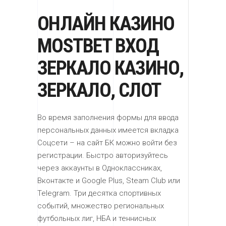
ОНЛАЙН КАЗИНО
MOSTBET ВХОД
ЗЕРКАЛО КАЗИНО,
ЗЕРКАЛО, СЛОТ
Во время заполнения формы для ввода
персональных данных имеется вкладка
Соцсети – на сайт БК можно войти без
регистрации. Быстро авторизуйтесь
через аккаунты в Одноклассниках,
Вконтакте и Google Plus, Steam Club или
Telegram. Три десятка спортивных
событий, множество региональных
футбольных лиг, НБА и теннисных