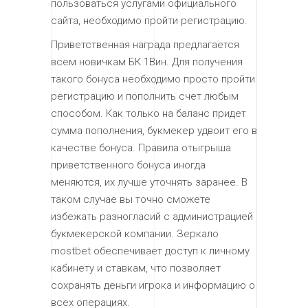
пользоваться услугами официального
сайта, необходимо пройти регистрацию.
Приветственная награда предлагается
всем новичкам БК 1Вин. Для получения
такого бонуса необходимо просто пройти
регистрацию и пополнить счет любым
способом. Как только на баланс придет
сумма пополнения, букмекер удвоит его в
качестве бонуса. Правила отыгрыша
приветственного бонуса иногда
меняются, их лучше уточнять заранее. В
таком случае вы точно сможете
избежать разногласий с администрацией
букмекерской компании. Зеркало
mostbet обеспечивает доступ к личному
кабинету и ставкам, что позволяет
сохранять деньги игрока и информацию о
всех операциях.