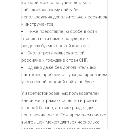
которой можно получить доступ к
заблокированному сайту без
использования дополнительных сервисов
и инструментов.
Ниже представлены особенности
ставок в пяти самых популярных
разделах букмекерской конторы.
Около трети пользователей –
россияне и граждане стран СНГ.
Однако даже без дополнительных
настроек, проблем с функционированием
упрощенной версией сайта не будет.
У зарегистрированных пользователей
здесь же отражаются логин игрока и
игровой баланс, а также раздел для
пополнения счёта. Тем временем снятие
выигрышей может длиться несколько