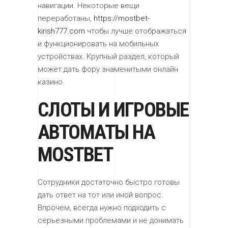
навигации. Некоторые вещи
переработаны,
https://mostbet-
kirish777.com
чтобы лучше отображаться
и функционировать на мобильных
устройствах. Крупный раздел, который
может дать фору знаменитыми онлайн
казино.
СЛОТЫ И ИГРОВЫЕ
АВТОМАТЫ НА
MOSTBET
Сотрудники достаточно быстро готовы
дать ответ на тот или иной вопрос.
Впрочем, всегда нужно подходить с
серьезными проблемами и не донимать