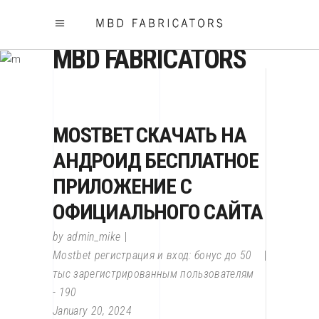
MBD FABRICATORS
MOSTBET СКАЧАТЬ НА
АНДРОИД БЕСПЛАТНОЕ
ПРИЛОЖЕНИЕ С
ОФИЦИАЛЬНОГО САЙТА
by
admin_mike
Mostbet регистрация и вход: бонус до 50
тыс зарегистрированным пользователям
- 190
January 20, 2024