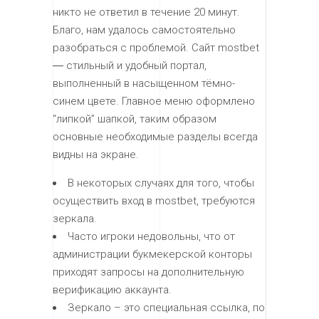
никто не ответил в течение 20 минут.
Благо, нам удалось самостоятельно
разобраться с проблемой. Сайт mostbet
― стильный и удобный портал,
выполненный в насыщенном тёмно-
синем цвете. Главное меню оформлено
“липкой” шапкой, таким образом
основные необходимые разделы всегда
видны на экране.
В некоторых случаях для того, чтобы
осуществить вход в mostbet, требуются
зеркала.
Часто игроки недовольны, что от
администрации букмекерской конторы
приходят запросы на дополнительную
верификацию аккаунта.
Зеркало – это специальная ссылка, по