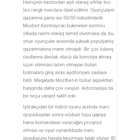
Həmçinin kazinodan asılı olaraq sıfırlar tez-
tez rəngli mərclərə daxil edilmir. Oyunçuların
qazanma şansı isə 50/50 nisbətindədir.
Mosbet Azerbaycan bukmeker kontoru
ölkədə rəsmi olaraq təmsil olunmasa da, bu,
onun oyunçular arasında yüksək populyarlıq
qazanmasına mane olmayıb. Bir çox ödəniş
üsullarına dəstək, eləcə də lisenziya almaq
üçün silinməsi lazım olmayan bütün
bölmələrə giriş əsas auditoriyanı saxlaya
bildi. Məqalədə Mostbet-in bütün aspektləri
haqqında daha çox oxuyun. Avtorizasiya da
bir neçə variant təklif edir.
İştirakçıdan bir futbol oyunu ərzində mərc
qoyulduqdan sonra növbəti topu qapıya
hansı komandanın vuracağını proqnoz
etməsi və oyun oynanıldıqda mərc
qoyuluşunu həyata keçirməsi tələb olunur. B)