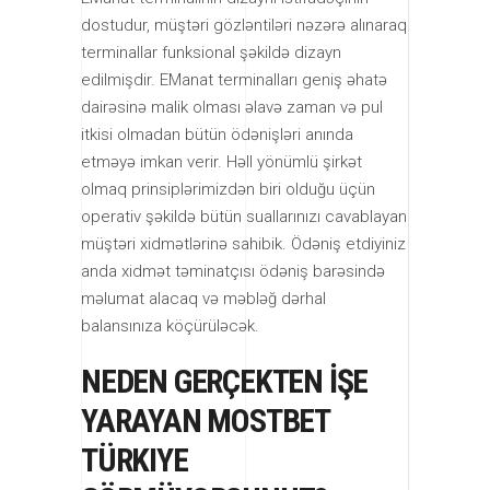
dostudur, müştəri gözləntiləri nəzərə alınaraq
terminallar funksional şəkildə dizayn
edilmişdir. EManat terminalları geniş əhatə
dairəsinə malik olması əlavə zaman və pul
itkisi olmadan bütün ödənişləri anında
etməyə imkan verir. Həll yönümlü şirkət
olmaq prinsiplərimizdən biri olduğu üçün
operativ şəkildə bütün suallarınızı cavablayan
müştəri xidmətlərinə sahibik. Ödəniş etdiyiniz
anda xidmət təminatçısı ödəniş barəsində
məlumat alacaq və məbləğ dərhal
balansınıza köçürüləcək.
NEDEN GERÇEKTEN İŞE
YARAYAN MOSTBET
TÜRKIYE