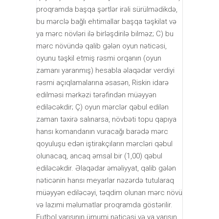
proqramda başqa şərtlər irəli sürülmədikdə,
bu mərclə bağlı ehtimallar başqa təşkilat və
ya mərc növləri ilə birləşdirilə bilməz; C) bu
mərc növündə qalib gələn oyun nəticəsi,
oyunu təşkil etmiş rəsmi orqanın (oyun
zamanı yaranmış) hesabla əlaqədar verdiyi
rəsmi açıqlamalarına əsasən, Riskin idarə
edilməsi mərkəzi tərəfindən müəyyən
ediləcəkdir; Ç) oyun mərclər qəbul edilən
zaman təxirə salınarsa, növbəti topu qapıya
hansı komandanın vuracağı barədə mərc
qoyuluşu edən iştirakçıların mərcləri qəbul
olunacaq, ancaq əmsal bir (1,00) qəbul
ediləcəkdir. Əlaqədar əməliyyat, qalib gələn
nəticənin hansı meyarlar nəzərdə tutularaq
müəyyən ediləcəyi, təqdim olunan mərc növü
və lazımi məlumatlar proqramda göstərilir.
Futbol yarışının ümumi nəticəsi və ya yarışın