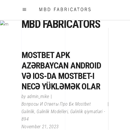
MBD FABRICATORS
MOSTBET APK
AZƏRBAYCAN ANDROID
VƏ IOS-DA MOSTBET-I
NECƏ YÜKLƏMƏK OLAR
by
admin_mike
Вопросы И Ответы Про Бк Mostbet
Gəlinlik, Gəlinlik Modelleri, Gəlinlik qiymətləri -
894
November 21, 2023