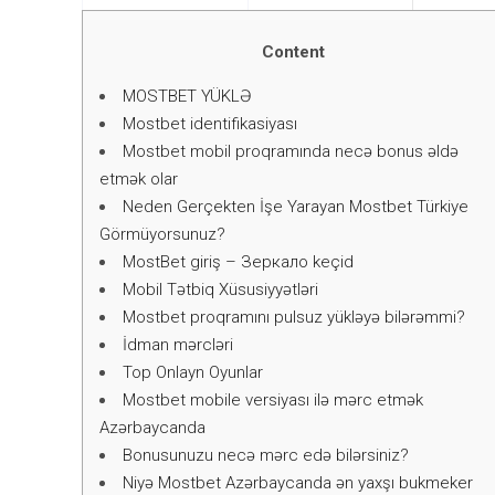
Content
MOSTBET YÜKLƏ
Mostbet identifikasiyası
Mostbet mobil proqramında necə bonus əldə
etmək olar
Neden Gerçekten İşe Yarayan Mostbet Türkiye
Görmüyorsunuz?
MostBet giriş – Зеркало keçid
Mobil Tətbiq Xüsusiyyətləri
Mostbet proqramını pulsuz yükləyə bilərəmmi?
İdman mərcləri
Top Onlayn Oyunlar
Mostbet mobile versiyası ilə mərc etmək
Azərbaycanda
Bonusunuzu necə mərc edə bilərsiniz?
Niyə Mostbet Azərbaycanda ən yaxşı bukmeker