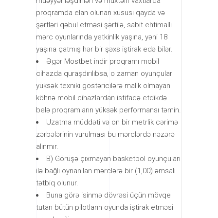
müəyyənləşdirilən və müxtəlif vaxtlarda
proqramda elan olunan xüsusi qayda və
şərtləri qəbul etməsi şərtilə, sabit ehtimallı
mərc oyunlarında yetkinlik yaşına, yəni 18
yaşına çatmış hər bir şəxs iştirak edə bilər.
Əgər Mostbet indir proqramı mobil
cihazda quraşdırılıbsa, o zaman oyunçular
yüksək texniki göstəricilərə malik olmayan
köhnə mobil cihazlardan istifadə etdikdə
belə proqramların yüksək performansı təmin.
Uzatma müddəti və on bir metrlik cərimə
zərbələrinin vurulması bu mərclərdə nəzərə
alınmır.
B) Görüşə çıxmayan basketbol oyunçuları
ilə bağlı oynanılan mərclərə bir (1,00) əmsalı
tətbiq olunur.
Buna görə isinmə dövrəsi üçün mövqe
tutan bütün pilotların oyunda iştirak etməsi