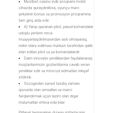
Mostbet casino indir proqramı mobil
cihazda quraşdırılıbsa, oyunçu mərc
şirkətinin bonus və promosyon proqramına
tam giriş əldə edir.
A) Yarışı qazanan pilot, yaxud komandalar
uduşlu yerlərin necə
müəyyənləşdirilməsindən asılı olmayaraq,
riskin idarə edilməsi mərkəzi tərəfindən qalib
elan edilən pilot və ya komandalardır.
Daim innovativ yeniliklərdən faydalanaraq
müştərilərimizin gözləntilərinə cavab verən
yeniliklər edir və mövcud xidmətləri inkişaf
etdiririk.
Sözügedən sənəd təsdiq zamanı
qüvvədə olan əmsalları və mərci
fərqləndirmək üçün lazım olan digər
məlumatları ehtiva edə bilər.
EManat terminalının dizaynı istifadəçinin