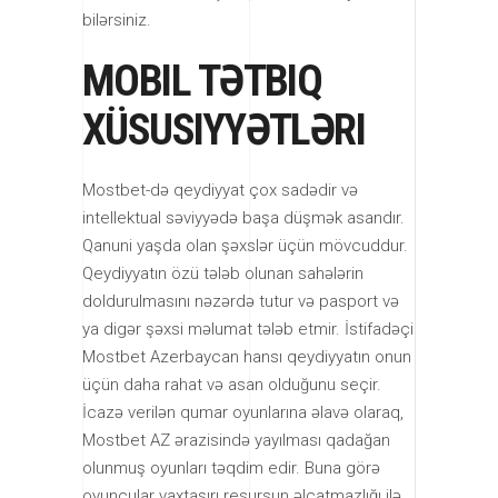
bilərsiniz.
MOBIL TƏTBIQ
XÜSUSIYYƏTLƏRI
Mostbet-də qeydiyyat çox sadədir və
intellektual səviyyədə başa düşmək asandır.
Qanuni yaşda olan şəxslər üçün mövcuddur.
Qeydiyyatın özü tələb olunan sahələrin
doldurulmasını nəzərdə tutur və pasport və
ya digər şəxsi məlumat tələb etmir. İstifadəçi
Mostbet Azerbaycan hansı qeydiyyatın onun
üçün daha rahat və asan olduğunu seçir.
İcazə verilən qumar oyunlarına əlavə olaraq,
Mostbet AZ ərazisində yayılması qadağan
olunmuş oyunları təqdim edir. Buna görə
oyunçular vaxtaşırı resursun əlçatmazlığı ilə