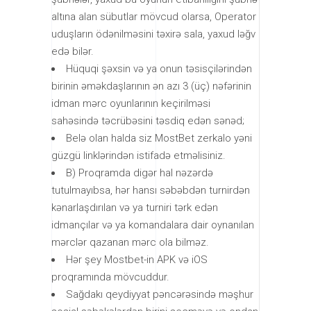
altına alan sübutlar mövcud olarsa, Operator
uduşların ödənilməsini təxirə sala, yaxud ləğv
edə bilər.
Hüquqi şəxsin və ya onun təsisçilərindən
birinin əməkdaşlarının ən azı 3 (üç) nəfərinin
idman mərc oyunlarının keçirilməsi
sahəsində təcrübəsini təsdiq edən sənəd;
Belə olan halda siz MostBet zerkalo yəni
güzgü linklərindən istifadə etməlisiniz.
B) Proqramda digər hal nəzərdə
tutulmayıbsa, hər hansı səbəbdən turnirdən
kənarlaşdırılan və ya turniri tərk edən
idmançılar və ya komandalara dair oynanılan
mərclər qazanan mərc ola bilməz.
Hər şey Mostbet-in APK və iOS
proqramında mövcuddur.
Sağdakı qeydiyyat pəncərəsində məşhur