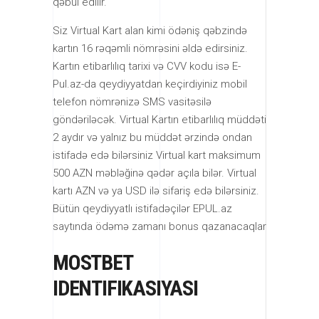
qəbul edilir.
Siz Virtual Kart alan kimi ödəniş qəbzində
kartın 16 rəqəmli nömrəsini əldə edirsiniz.
Kartın etibarlılıq tarixi və CVV kodu isə E-
Pul.az-da qeydiyyatdan keçirdiyiniz mobil
telefon nömrənizə SMS vasitəsilə
göndəriləcək. Virtual Kartın etibarlılıq müddəti
2 aydır və yalnız bu müddət ərzində ondan
istifadə edə bilərsiniz Virtual kart maksimum
500 AZN məbləğinə qədər açıla bilər. Virtual
kartı AZN və ya USD ilə sifariş edə bilərsiniz.
Bütün qeydiyyatlı istifadəçilər EPUL.az
saytında ödəmə zamanı bonus qazanacaqlar
MOSTBET
IDENTIFIKASIYASI