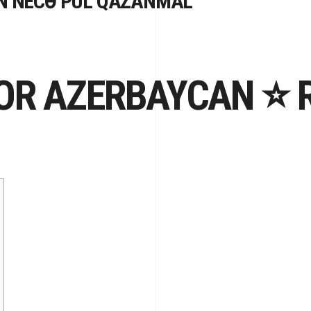
N NECƏ PUL QAZANMAL
R AZERBAYCAN ⭐️ 