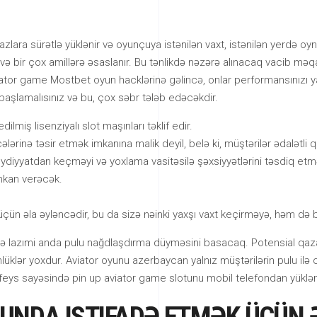
zlara sürətlə yüklənir və oyunçuya istənilən vaxt, istənilən yerdə
 bir çox amillərə əsaslanır. Bu tənlikdə nəzərə alınacaq vacib məq
 Aviator game Mostbet oyun hacklərinə gəlincə, onlar performansınız
ə başlamalısınız və bu, çox səbr tələb edəcəkdir.
miş lisenziyalı slot maşınları təklif edir.
lərinə təsir etmək imkanına malik deyil, belə ki, müştərilər ədalətli q
ydiyyatdan keçməyi və yoxlama vasitəsilə şəxsiyyətlərini təsdiq etmə
kan verəcək.
.
çün əla əyləncədir, bu da sizə nəinki yaxşı vaxt keçirməyə, həm də
 lazımi anda pulu nağdlaşdırma düyməsini basacaq. Potensial qazan
lər yoxdur. Aviator oyunu azerbaycan yalnız müştərilərin pulu ilə oy
rfeys sayəsində pin up aviator game slotunu mobil telefondan yüklə