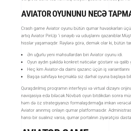
AVIATOR OYUNUNU NECƏ TAPM
Crash game Aviator oyunu bütün qumar həvəskarları üçün 
artıq Aviator PinUp ’i sınayıb və uduşlarını qazaniblar.
hisslər yaşamaqdır. Rəylərə görə, demək olar ki, bütün ta
Ən uğurlu yeni məhsullardan biri Aviator oyunu idi.
Oyun aydın şəkildə konkret nəticələr göstərir və qalib
Heç kim Aviator-da daimi qazanc üçün iş variantların
Başqa səhifəyə keçməklə siz dərhal oyuna başlaya bil
Quraşdırılmış proqramın interfeysi və virtual dizaynı orij
naviqasiya edə biləcək.Növbəti oyun bitdikdən sonra müştə
həm də öz strategiyanızı formalaşdırmağa imkan verəcə
Aviator anınmış onlayn qumar platformasıdır. Administrasi
hansı bir sualınız varsa, qumar portalının ziyarətçisi dəs