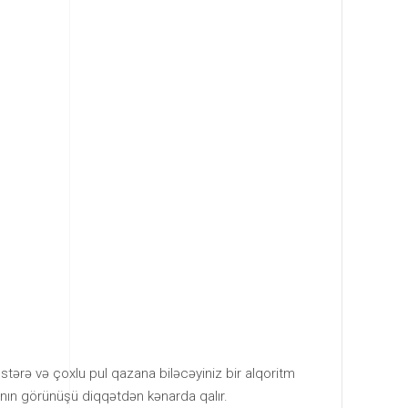
stərə və çoxlu pul qazana biləcəyiniz bir alqoritm
rının görünüşü diqqətdən kənarda qalır.