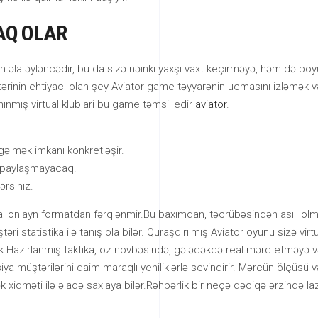
AQ OLAR
əla əyləncədir, bu da sizə nəinki yaxşı vaxt keçirməyə, həm də bö
Müştərinin ehtiyacı olan şey Aviator game təyyarənin ucmasını izləm
nınmış virtual klublari bu game təmsil edir
aviator
.
 gəlmək imkanı konkretləşir.
ı paylaşmayacaq.
ərsiniz.
inal onlayn formatdan fərqlənmir.Bu baxımdan, təcrübəsindən asılı olma
ri statistika ilə tanış ola bilər. Quraşdırılmış Aviator oyunu sizə vi
k.Hazırlanmış taktika, öz növbəsində, gələcəkdə real mərc etməyə
ya müştərilərini daim maraqlı yeniliklərlə sevindirir. Mərcün ölçüsü 
tək xidməti ilə əlaqə saxlaya bilər.Rəhbərlik bir neçə dəqiqə ərzində 