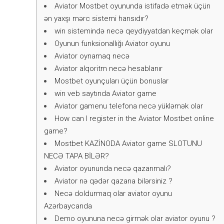
Aviator Mostbet oyununda istifadə etmək üçün
ən yaxşı mərc sistemi hansıdır?
win sistemində necə qeydiyyatdan keçmək olar
Oyunun funksionallığı Aviator oyunu
Aviator oynamaq necə
Aviator alqoritm necə hesablanır
Mostbet oyunçuları üçün bonuslar
win veb saytında Aviator game
Aviator gamenu telefona necə yükləmək olar
How can I register in the Aviator Mostbet online
game?
Mostbet KAZİNODA Aviator game SLOTUNU
NECƏ TAPA BİLƏR?
Aviator oyununda necə qazanmalı?
Aviator nə qədər qazana bilərsiniz ?
Necə doldurmaq olar aviator oyunu
Azərbaycanda
Demo oyununa necə girmək olar aviator oyunu ?