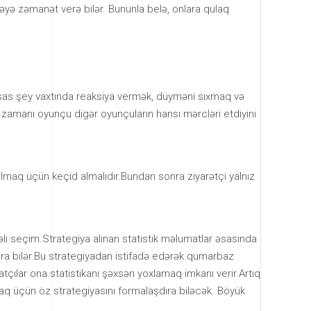
əyə zəmanət verə bilər. Bununla belə, onlara qulaq
əsas şey vaxtında reaksiya vermək, düyməni sıxmaq və
zamanı oyunçu digər oyunçuların hansı mərcləri etdiyini
lmaq üçün keçid almalıdır.Bundan sonra ziyarətçi yalnız
i seçim.Strategiya alınan statistik məlumatlar əsasında
andıra bilər.Bu strategiyadan istifadə edərək qumarbaz
tçılar ona statistikanı şəxsən yoxlamaq imkanı verir.Artıq
 üçün öz strategiyasını formalaşdıra biləcək. Böyük