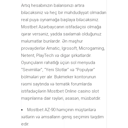
Artıq hesabınızın balansınızı artıra
biləcəksiniz və heç bir məhdudiyyət olmadan
real puya oynamağa başlaya biləcəksiniz.
Mostbet Azərbaycanın istifadəçisi olmağa
qərar versəniz, yadda saxlamalı olduğunuz
məlumatlar bunlardır. Ən məşhur
provayderlər Amatic, Igrosoft, Microgaming,
Netent, PlayTech və digər şirkətlərdir.
Oyunçuların rahatlığı üçün sol menyuda
“Sevimlilər”, “Yeni Slotlar” və “Populyar”
bölmələri yer alır. Bukmeker kontorunun
rəsmi saytında və tematik forumlarda
istifadəçilərin Mostbet Online casino slot
maşınlarına dair rəyləri, əsasən, müsbətdir.
Mostbet AZ-90 həmçinin müştərilərə
xətlərin və əmsalların geniş seçimini təqdim
edir.