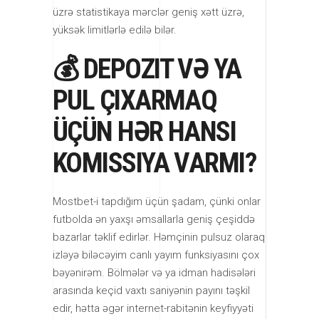
üzrə statistikaya mərclər geniş xətt üzrə,
yüksək limitlərlə edilə bilər.
💰 DEPOZIT VƏ YA
PUL ÇIXARMAQ
ÜÇÜN HƏR HANSI
KOMISSIYA VARMI?
Mostbet-i tapdığım üçün şadam, çünki onlar
futbolda ən yaxşı əmsallarla geniş çeşiddə
bazarlar təklif edirlər. Həmçinin pulsuz olaraq
izləyə biləcəyim canlı yayım funksiyasını çox
bəyənirəm. Bölmələr və ya idman hadisələri
arasında keçid vaxtı saniyənin payını təşkil
edir, hətta əgər internet-rabitənin keyfiyyəti