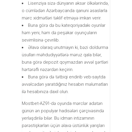
Lisenziya sizə dünyanın əksər ölkələrində,
o cümlədən Azərbaycanda qanuni əsaslarla
mərc xidmətləri təklif etməyə imkan verir.
Buna görə də bu kateqoriyadakı oyunlar
həm yeni, həm də peşəkar oyunçuların
sevimlisinə çevrilib.
Əlavə olaraq unutmayın ki, bəzi doldurma
üsulları məhdudiyyətlərə məruz qala bilər,
buna görə depozit qoymazdan əvvəl şərtləri
hərtərəfli nəzərdən keçirin.
Buna görə də tətbiqi endirib veb-saytda
əvvəlcədən yaratdığınız hesabın məlumatları
ilə hesabınıza daxil olun.
Mostbet-AZ91-də oyunda mərclər adətən
günün ən populyar hadisələri çərçivəsində
yerləşdirilə bilər. Bu idman intizamının
pərəstişkarları üçün əlavə üstünlük yarışları