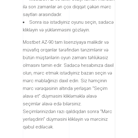
ilə son zamanlar ən çox diqqət çəkən mərc
saytları arasındadır.
Sonra isə istədiyiniz oyunu seçin, sadəcə
klikləyin və yüklənməsini gözləyin.
Mostbet AZ-90 tam lisenziyaya malikdir və
müvafiq orqanlar tərəfindən tənzimlənir və
bütün müştərilərin oyun zamanı təhlükəsiz
olmasını təmin edir. Sadəcə hesabınıza daxil
olun, mərc etmək istədiyiniz bazarı seçin və
mərc məbləğinizi daxil edin. Siz həmçinin
mərc vərəqəsinin altında yerləşən “Seçim
əlavə et” düyməsini klikləməklə əlavə
seçimlər əlavə edə bilərsiniz.
Seçimlərinizdən razı qaldıqdan sonra “Mərc
yerləşdirin” düyməsini klikləyin və mərciniz
qəbul ediləcək.