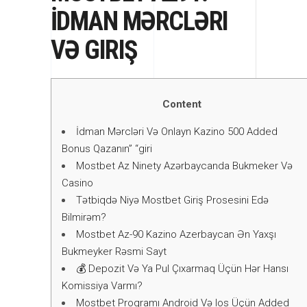
İDMAN MƏRCLƏRI
VƏ GIRIŞ
Content
İdman Mərcləri Və Onlayn Kazino 500 Added
Bonus Qazanın” “giri
Mostbet Az Ninety Azərbaycanda Bukmeker Və
Casino
Tətbiqdə Niyə Mostbet Giriş Prosesini Edə
Bilmirəm?
Mostbet Az-90 Kazino Azerbaycan Ən Yaxşı
Bukmeyker Rəsmi Sayt
💰 Depozit Və Ya Pul Çıxarmaq Üçün Hər Hansı
Komissiya Varmı?
Mostbet Proqramı Android Və Ios Üçün Added