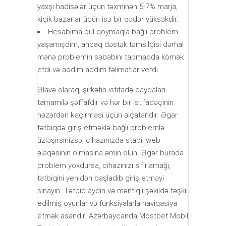
yaxşı hadisələr üçün təxminən 5-7% marja,
kiçik bazarlar üçün isə bir qədər yüksəkdir.
Hesabıma pul qoymaqla bağlı problem
yaşamışdım, ancaq dəstək təmsilçisi dərhal
mənə problemin səbəbini tapmaqda kömək
etdi və addım-addım təlimatlar verdi.
Əlavə olaraq, şirkətin istifadə qaydaları
tamamilə şəffafdır və hər bir istifadəçinin
nəzərdən keçirməsi üçün əlçatandır. Əgər
tətbiqdə giriş etməklə bağlı problemlə
üzləşirsinizsə, cihazınızda stabil web
əlaqəsinin olmasına əmin olun. Əgər burada
problem yoxdursa, cihazınızı sıfırlamağı,
tətbiqini yenidən başladıb giriş etməyi
sınayın. Tətbiq aydın və məntiqli şəkildə təşkil
edilmiş oyunlar və funksiyalarla naviqasiya
etmək asandır. Azərbaycanda Mostbet Mobil