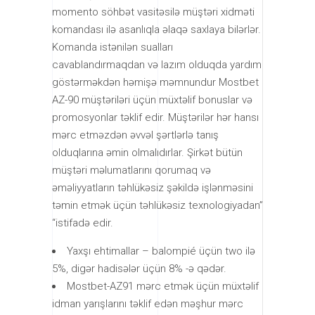
momento söhbət vasitəsilə müştəri xidməti
komandası ilə asanlıqla əlaqə saxlaya bilərlər.
Komanda istənilən sualları
cavablandırmaqdan və lazım olduqda yardım
göstərməkdən həmişə məmnundur Mostbet
AZ-90 müştəriləri üçün müxtəlif bonuslar və
promosyonlar təklif edir. Müştərilər hər hansı
mərc etməzdən əvvəl şərtlərlə tanış
olduqlarına əmin olmalıdırlar. Şirkət bütün
müştəri məlumatlarını qorumaq və
əməliyyatların təhlükəsiz şəkildə işlənməsini
təmin etmək üçün təhlükəsiz texnologiyadan”
“istifadə edir.
Yaxşı ehtimallar – balompié üçün two ilə
5%, digər hadisələr üçün 8% -ə qədər.
Mostbet-AZ91 mərc etmək üçün müxtəlif
idman yarışlarını təklif edən məşhur mərc