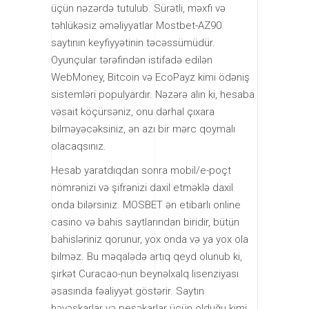
üçün nəzərdə tutulub. Sürətli, məxfi və
təhlükəsiz əməliyyatlar Mostbet-AZ90
saytının keyfiyyətinin təcəssümüdür.
Oyunçular tərəfindən istifadə edilən
WebMoney, Bitcoin və EcoPayz kimi ödəniş
sistemləri populyardır. Nəzərə alın ki, hesaba
vəsait köçürsəniz, onu dərhal çıxara
bilməyəcəksiniz, ən azı bir mərc qoymalı
olacaqsınız.
Hesab yaratdıqdan sonra mobil/e-poçt
nömrənizi və şifrənizi daxil etməklə daxil
onda bilərsiniz. MOSBET ən etibarlı online
casino və bahis saytlarından biridir, bütün
bahisləriniz qorunur, yox onda və ya yox ola
bilməz. Bu məqalədə artıq qeyd olunub ki,
şirkət Curacao-nun beynəlxalq lisenziyası
əsasında fəaliyyət göstərir. Saytın
həvəskarlar və peşəkarlar üçün olduğu kimi