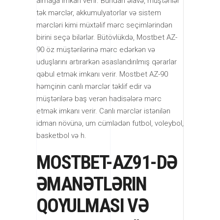
almağa imkan verir. Bundan əlavə, müştərilər
tək mərclər, akkumulyatorlar və sistem
mərcləri kimi müxtəlif mərc seçimlərindən
birini seçə bilərlər. Bütövlükdə, Mostbet AZ-
90 öz müştərilərinə mərc edərkən və
uduşlarını artırarkən əsaslandırılmış qərarlar
qəbul etmək imkanı verir. Mostbet AZ-90
həmçinin canlı mərclər təklif edir və
müştərilərə baş verən hadisələrə mərc
etmək imkanı verir. Canlı mərclər istənilən
idman növünə, um cümlədən futbol, voleybol,
basketbol və h.
MOSTBET-AZ91-DƏ
ƏMANƏTLƏRIN
QOYULMASI VƏ