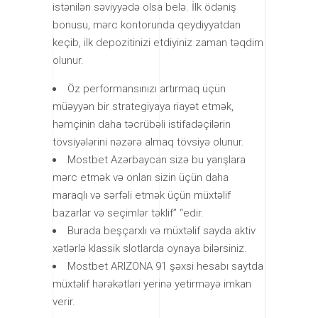
istənilən səviyyədə olsa belə. İlk ödəniş
bonusu, mərc kontorunda qeydiyyatdan
keçib, ilk depozitinizi etdiyiniz zaman təqdim
olunur.
Öz performansınızı artırmaq üçün
müəyyən bir strategiyaya riayət etmək,
həmçinin daha təcrübəli istifadəçilərin
tövsiyələrini nəzərə almaq tövsiyə olunur.
Mostbet Azərbaycan sizə bu yarışlara
mərc etmək və onları sizin üçün daha
maraqlı və sərfəli etmək üçün müxtəlif
bazarlar və seçimlər təklif” “edir.
Burada beşçarxlı və müxtəlif sayda aktiv
xətlərlə klassik slotlarda oynaya bilərsiniz.
Mostbet ARIZONA 91 şəxsi hesabı saytda
müxtəlif hərəkətləri yerinə yetirməyə imkan
verir.