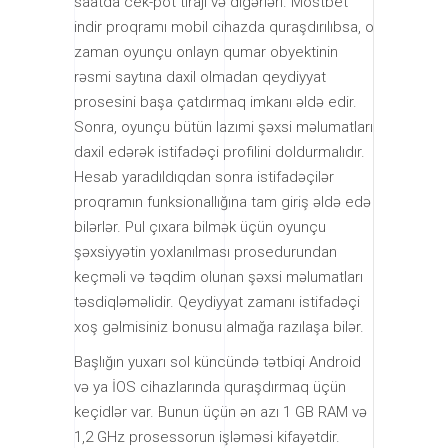
saatda cek-pot tirajı və digərləri. Mostbet
indir proqramı mobil cihazda quraşdırılıbsa, o
zaman oyunçu onlayn qumar obyektinin
rəsmi saytına daxil olmadan qeydiyyat
prosesini başa çatdırmaq imkanı əldə edir.
Sonra, oyunçu bütün lazımi şəxsi məlumatları
daxil edərək istifadəçi profilini doldurmalıdır.
Hesab yaradıldıqdan sonra istifadəçilər
proqramın funksionallığına tam giriş əldə edə
bilərlər. Pul çıxara bilmək üçün oyunçu
şəxsiyyətin yoxlanılması prosedurundan
keçməli və təqdim olunan şəxsi məlumatları
təsdiqləməlidir. Qeydiyyat zamanı istifadəçi
xoş gəlmisiniz bonusu almağa razılaşa bilər.
Başlığın yuxarı sol küncündə tətbiqi Android
və ya İOS cihazlarında quraşdırmaq üçün
keçidlər var. Bunun üçün ən azı 1 GB RAM və
1,2 GHz prosessorun işləməsi kifayətdir.