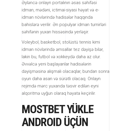
Əyləncə onlayn portalının əsas səhifəsi
idman, mədəni, ictimai-siyasi həyat və e-
idman növlərində hadisələr haqqında
bahislərə verilir. Ən populyar idman turnirləri
səhifənin yuxarı hissəsində yerləşir.
Voleybol, basketbol, ​​stolüstü tennis kimi
idman növlərində əmsallar tez dəyişə bilər,
lakin bu, futbol və xokkeydə daha az olur.
Əvvəlcə yeni başlayanlar hadisələrin
dəyişməsinə alışmalı olacaqlar, bundan sonra
oyun daha asan və sürətli olacaq. Onlayn
rejimdə mərc yuxarıda təsvir edilən eyni
alqoritmə uyğun olaraq həyata keçirilir.
MOSTBET YÜKLE
ANDROID ÜÇÜN