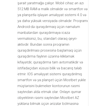
şərait yaratmağa çalışır. Mobil cihaz ən azı
512 MB RAM-a malik olmalıdır və smartfon və
ya planşetlə işləyən əməliyyat sistemi 4.0 və
ya daha yüksək versiyada olmalıdır. Proqramı
Android-də quraşdırmaq üçün naməlum
mənbələrdən quraşdırmaya icazə
verməlisiniz, bu, standart olaraq qeyri-
aktivdir. Bundan sonra proqramın
quraşdırılması prosesinə başlamaq üçün
quraşdırma faylının üzərinə klikləmək
kifayətdir, quraşdırma tam avtomatikdir və
istifadəçidən xüsusi bilik və bacarıq tələb
etmir. IOS əməliyyat sistemi quraşdırılmış
smartfon və ya planşet üçün Mostbet yukle
müştərisini bukmeker kontorunun rəsmi
saytından əldə etmək olar. Onlayn qumar
obyektinin rəsmi saytından Mostbet AZ
yüklənə bilmək üçün ərizələr bölməsinə