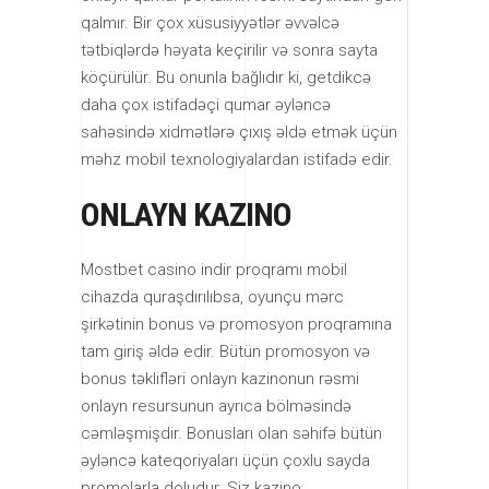
qalmır. Bir çox xüsusiyyətlər əvvəlcə
tətbiqlərdə həyata keçirilir və sonra sayta
köçürülür. Bu onunla bağlıdır ki, getdikcə
daha çox istifadəçi qumar əyləncə
sahəsində xidmətlərə çıxış əldə etmək üçün
məhz mobil texnologiyalardan istifadə edir.
ONLAYN KAZINO
Mostbet casino indir proqramı mobil
cihazda quraşdırılıbsa, oyunçu mərc
şirkətinin bonus və promosyon proqramına
tam giriş əldə edir. Bütün promosyon və
bonus təklifləri onlayn kazinonun rəsmi
onlayn resursunun ayrıca bölməsində
cəmləşmişdir. Bonusları olan səhifə bütün
əyləncə kateqoriyaları üçün çoxlu sayda
promolarla doludur. Siz kazino