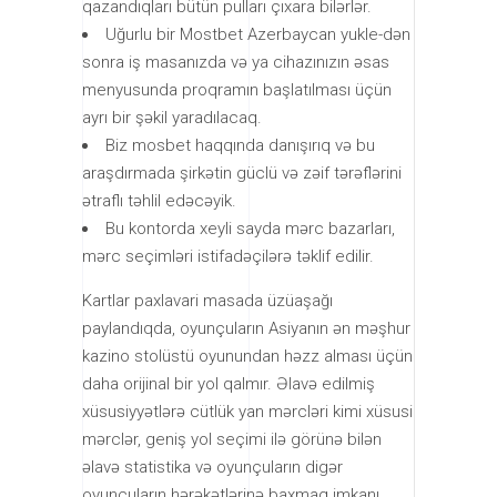
qazandıqları bütün pulları çıxara bilərlər.
Uğurlu bir Mostbet Azerbaycan yukle-dən
sonra iş masanızda və ya cihazınızın əsas
menyusunda proqramın başlatılması üçün
ayrı bir şəkil yaradılacaq.
Biz mosbet haqqında danışırıq və bu
araşdırmada şirkətin güclü və zəif tərəflərini
ətraflı təhlil edəcəyik.
Bu kontorda xeyli sayda mərc bazarları,
mərc seçimləri istifadəçilərə təklif edilir.
Kartlar paxlavari masada üzüaşağı
paylandıqda, oyunçuların Asiyanın ən məşhur
kazino stolüstü oyunundan həzz alması üçün
daha orijinal bir yol qalmır. Əlavə edilmiş
xüsusiyyətlərə cütlük yan mərcləri kimi xüsusi
mərclər, geniş yol seçimi ilə görünə bilən
əlavə statistika və oyunçuların digər
oyunçuların hərəkətlərinə baxmaq imkanı