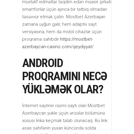
müxtəlif xidmətlər təqdim edən müasir şirkəti
smartfonlar üçün ayrıca bir tətbiq olmadan
təsəvvür etmək çətin. Mostbet Azerbaijan
zamana uyğun gəlir, hem adaptiv sayt
versiyasına, hem də mobil cihazlar üçün
proqrama sahibdir
https://mostbet-
azerbaycan-casino.com/qeydiyyat/
.
ANDROID
PROQRAMINI NECƏ
YÜKLƏMƏK OLAR?
İnternet saytının rəsmi saytı olan Mostbet
Azerbaycan yukle üçün ərizələr bölümünə
xüsusi linkə keçmək tələb olunacaq. Bu link
əsas səhifənin yuxarı küncündə solda