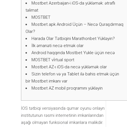
Mostbet Azerbaijan-i iOS-da yükləmək: ətraflı
təlimat
MOSTBET
Mostbet.apk Android Üçün – Necə Quraşdırmaq
Olar?
Harada Olar Tətbiqini Marathonbet Yükləyin?
İlk əmanəti necə etmək olar
Android haqqında Mostbet Yukle üçün necə
MOSTBET vİrtual sport
Mostbet AZ-ı iOS-da necə yükləmək olar
Sizin telefon və ya Tablet ilə bahis etmək üçün
bir Mostbet imkanı var
Mostbet AZ mobil proqramını yükləyin
İOS tətbiqi versiyasında qumar oyunu onlayn
institutunun rəsmi internetinin imkanlarından
aşağı olmayan funksional imkanlara malikdir.