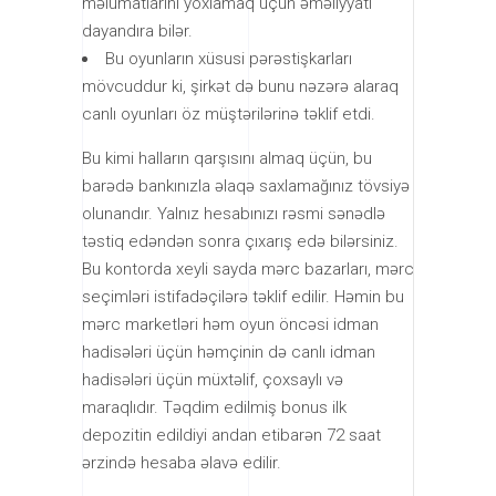
məlumatlarını yoxlamaq üçün əməliyyatı
dayandıra bilər.
Bu oyunların xüsusi pərəstişkarları
mövcuddur ki, şirkət də bunu nəzərə alaraq
canlı oyunları öz müştərilərinə təklif etdi.
Bu kimi halların qarşısını almaq üçün, bu
barədə bankınızla əlaqə saxlamağınız tövsiyə
olunandır. Yalnız hesabınızı rəsmi sənədlə
təstiq edəndən sonra çıxarış edə bilərsiniz.
Bu kontorda xeyli sayda mərc bazarları, mərc
seçimləri istifadəçilərə təklif edilir. Həmin bu
mərc marketləri həm oyun öncəsi idman
hadisələri üçün həmçinin də canlı idman
hadisələri üçün müxtəlif, çoxsaylı və
maraqlıdır. Təqdim edilmiş bonus ilk
depozitin edildiyi andan etibarən 72 saat
ərzində hesaba əlavə edilir.