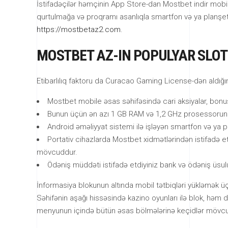
İstifadəçilər həmçinin App Store-dan Mostbet indir mobi
qurtulmağa və proqramı asanlıqla smartfon və ya planşet
https://mostbetaz2.com
.
MOSTBET AZ-IN POPULYAR SLOT
Etibarlılıq faktoru da Curacao Gaming License-dən aldığım
Mostbet mobile əsas səhifəsində cari aksiyalar, bonusl
Bunun üçün ən azı 1 GB RAM və 1,2 GHz prosessorun i
Android əməliyyat sistemi ilə işləyən smartfon və ya
Portativ cihazlarda Mostbet xidmətlərindən istifadə e
mövcuddur.
Ödəniş müddəti istifadə etdiyiniz bank və ödəniş üsu
İnformasiya blokunun altında mobil tətbiqləri yükləmək üçü
Səhifənin aşağı hissəsində kazino oyunları ilə blok, həm də
menyunun içində bütün əsas bölmələrinə keçidlər mövcudd