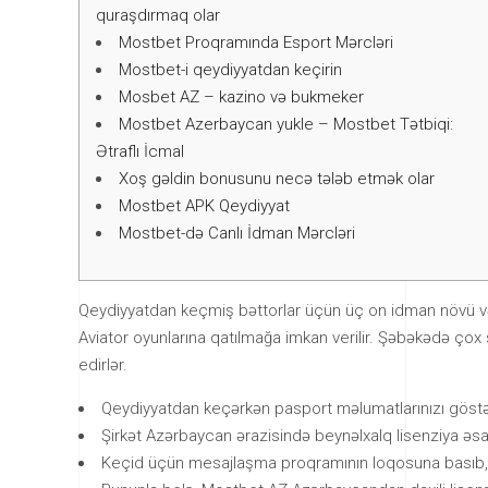
quraşdırmaq olar
Mostbet Proqramında Esport Mərcləri
Mostbet-i qeydiyyatdan keçirin
Mosbet AZ – kazino və bukmeker
Mostbet Azerbaycan yukle – Mostbet Tətbiqi:
Ətraflı İcmal
Xoş gəldin bonusunu necə tələb etmək olar
Mostbet APK Qeydiyyat
Mostbet-də Canlı İdman Mərcləri
Qeydiyyatdan keçmiş bəttorlar üçün üç on idman növü 
Aviator oyunlarına qatılmağa imkan verilir. Şəbəkədə çox
edirlər.
Qeydiyyatdan keçərkən pasport məlumatlarınızı göstər
Şirkət Azərbaycan ərazisində beynəlxalq lisenziya əsas
Keçid üçün mesajlaşma proqramının loqosuna basıb, ə