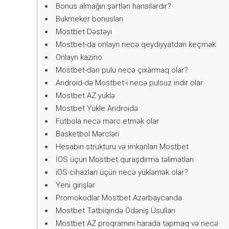
Bonus almağın şərtləri hansılardır?
Bukmeker bonusları
Mostbet Dəstəyi
Mostbet-da onlayn necə qeydiyyatdan keçmək
Onlayn kazino
Mostbet-dən pulu necə çıxarmaq olar?
Android-də Mostbet-i necə pulsuz indir olar
Mostbet AZ yüklə
Mostbet Yukle Androidə
Futbola necə mərc etmək olar
Basketbol Mərcləri
Hesabın strukturu və imkanları Mostbet
İOS üçün Mostbet quraşdırma təlimatları
iOS cihazları üçün necə yükləmək olar?
Yeni girişlər
Promokodlar Mostbet Azərbaycanda
Mostbet Tətbiqində Ödəniş Üsulları
Mostbet AZ proqramını harada tapmaq və necə