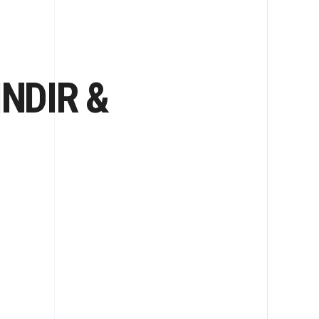
NDIR &