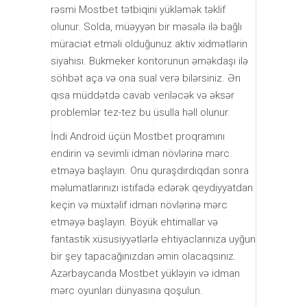
rəsmi Mostbet tətbiqini yükləmək təklif
olunur. Solda, müəyyən bir məsələ ilə bağlı
müraciət etməli olduğunuz aktiv xidmətlərin
siyahısı. Bukmeker kontorunun əməkdaşı ilə
söhbət aça və ona sual verə bilərsiniz. Ən
qısa müddətdə cavab veriləcək və əksər
problemlər tez-tez bu üsulla həll olunur.
İndi Android üçün Mostbet proqramını
endirin və sevimli idman növlərinə mərc
etməyə başlayın. Onu quraşdırdıqdan sonra
məlumatlarınızı istifadə edərək qeydiyyatdan
keçin və müxtəlif idman növlərinə mərc
etməyə başlayın. Böyük ehtimallar və
fantastik xüsusiyyətlərlə ehtiyaclarınıza uyğun
bir şey tapacağınızdan əmin olacaqsınız.
Azərbaycanda Mostbet yükləyin və idman
mərc oyunları dünyasına qoşulun.