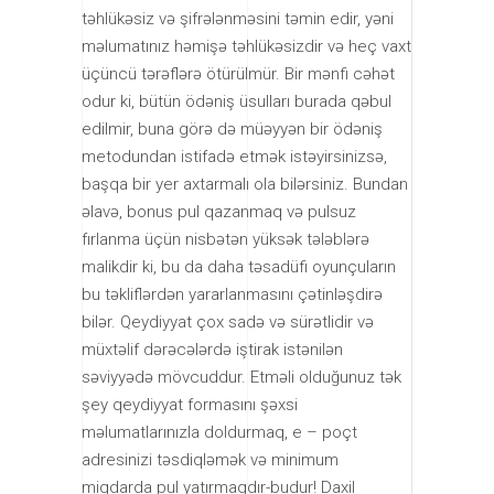
təhlükəsiz və şifrələnməsini təmin edir, yəni
məlumatınız həmişə təhlükəsizdir və heç vaxt
üçüncü tərəflərə ötürülmür. Bir mənfi cəhət
odur ki, bütün ödəniş üsulları burada qəbul
edilmir, buna görə də müəyyən bir ödəniş
metodundan istifadə etmək istəyirsinizsə,
başqa bir yer axtarmalı ola bilərsiniz. Bundan
əlavə, bonus pul qazanmaq və pulsuz
fırlanma üçün nisbətən yüksək tələblərə
malikdir ki, bu da daha təsadüfi oyunçuların
bu təkliflərdən yararlanmasını çətinləşdirə
bilər. Qeydiyyat çox sadə və sürətlidir və
müxtəlif dərəcələrdə iştirak istənilən
səviyyədə mövcuddur. Etməli olduğunuz tək
şey qeydiyyat formasını şəxsi
məlumatlarınızla doldurmaq, e – poçt
adresinizi təsdiqləmək və minimum
miqdarda pul yatırmaqdır-budur! Daxil