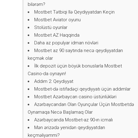
bilərəm?
Mostbet Tətbiqi Ilə Qeydiyyatdan Keçin
Mostbet Aviator oyunu
Stolüstü oyunlar
Mostbet AZ Haqqinda
Daha az populyar idman növləri
Mostbet az 90 saytında necə qeydiyyatdan
keçmək olar
İlk depozit üçün böyük bonuslarla Mostbet
Casino-da oynayın!
Addım 2: Qeydiyyat
Mostbet-də istifadəçi qeydiyyatı üçün addımlar
Mostbet Azərbaycan casino üstünlükləri
Azərbaycandan Olan Oyunçular Üçün Mostbetdə
Oynamaqa Necə Başlamaq Olar
Azərbaycanda Mostbet-az 90-ın icmalı
Mən ərizədə yenidən qeydiyyatdan
keçməliyəmmi?