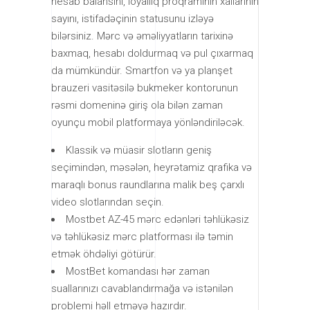
hesab balansını, loyallıq proqramının xallarının
sayını, istifadəçinin statusunu izləyə
bilərsiniz. Mərc və əməliyyatların tarixinə
baxmaq, hesabı doldurmaq və pul çıxarmaq
da mümkündür. Smartfon və ya planşet
brauzeri vasitəsilə bukmeker kontorunun
rəsmi domeninə giriş ola bilən zaman
oyunçu mobil platformaya yönləndiriləcək.
Klassik və müasir slotların geniş
seçimindən, məsələn, heyrətamiz qrafika və
maraqlı bonus raundlarına malik beş çarxlı
video slotlarından seçin.
Mostbet AZ-45 mərc edənləri təhlükəsiz
və təhlükəsiz mərc platforması ilə təmin
etmək öhdəliyi götürür.
MostBet komandası hər zaman
suallarınızı cavablandırmağa və istənilən
problemi həll etməyə hazırdır.