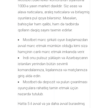
1000-ə yaxın market daxildir. Siz əsas və
əlavə nəticələrə, aralıq nəticələrə və birləşmiş
oyunlara pul qoya bilərsiniz. Məsələn,
bahisçilər həm qalibi, həm də tədbirdə
qolların dəqiq sayını təxmin edirlər.
Mostbet mərc şirkəti oyun başlamazdan
əvvəl mərc etmək mümkün olduğu kimi sizə
həmçinin canlı mərc etmək imkanıda verir.
İndi onu pulsuz yükləyin və Azərbaycanın
istənilən yerindən bütün sevimli
komandalarınıza, liqalarınıza və matçlarınıza
giriş əldə edin.
Mostbet-də depozit və pulun çıxarılması
oyunçulara rahatlıq təmin etmək üçün
nəzərdə tutulub.
Hətta 5 il əvvəl və ya daha əvvəl buraxılmış