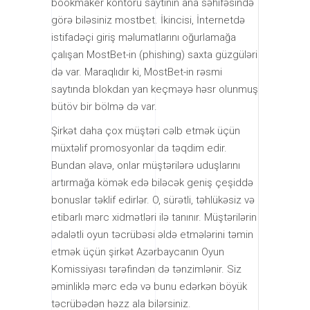
bookmaker kontoru saytının ana səhifəsində
görə biləsiniz mostbet. İkincisi, İnternetdə
istifadəçi giriş məlumatlarını oğurlamağa
çalışan MostBet-in (phishing) saxta güzgüləri
də var. Maraqlıdır ki, MostBet-in rəsmi
saytında blokdan yan keçməyə həsr olunmuş
bütöv bir bölmə də var.
Şirkət daha çox müştəri cəlb etmək üçün
müxtəlif promosyonlar da təqdim edir.
Bundan əlavə, onlar müştərilərə uduşlarını
artırmağa kömək edə biləcək geniş çeşiddə
bonuslar təklif edirlər. O, sürətli, təhlükəsiz və
etibarlı mərc xidmətləri ilə tanınır. Müştərilərin
ədalətli oyun təcrübəsi əldə etmələrini təmin
etmək üçün şirkət Azərbaycanın Oyun
Komissiyası tərəfindən də tənzimlənir. Siz
əminliklə mərc edə və bunu edərkən böyük
təcrübədən həzz ala bilərsiniz.