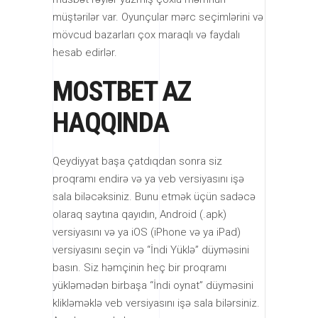
müştərilər var. Oyunçular mərc seçimlərini və
mövcud bazarları çox maraqlı və faydalı
hesab edirlər.
MOSTBET AZ
HAQQINDA
Qeydiyyat başa çatdıqdan sonra siz
proqramı endirə və ya veb versiyasını işə
sala biləcəksiniz. Bunu etmək üçün sadəcə
olaraq saytına qayıdın, Android (.apk)
versiyasını və ya iOS (iPhone və ya iPad)
versiyasını seçin və “İndi Yüklə” düyməsini
basın. Siz həmçinin heç bir proqramı
yükləmədən birbaşa “İndi oynat” düyməsini
klikləməklə veb versiyasını işə sala bilərsiniz.