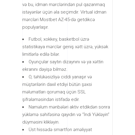
və bu, idman mərclərindən pul qazanmaq
istəyənlər üçün əla seçimdir. Virtual idman
mərcləri Mostbet AZ-45-də getdikcə
populyarlaşır.
Futbol, ​​xokkey, basketbol üzrə
statistikaya mərclər geniş xətt üzrə, yüksək
limitlərlə edilə bilər.
Oyunçular saytın dizaynını və ya xəttin
ekranını dəyişə bilməz.
O, təhlükəsizliyə ciddi yanaşır və
müştərilərin daxil etdiyi bütün şəxsi
məlumatları qorumaq üçün SSL
şifrələməsindən istifadə edir.
Naməlum mənbələri aktiv etdikdən sonra
yükləmə səhifəsinə qayıdın və “İndi Yükləyin”
düyməsini klikləyin.
Üst hissədə smartfon əməliyyat