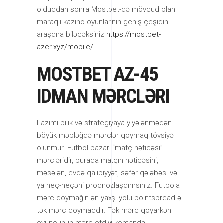
olduqdan sonra Mostbet-də mövcud olan
maraqlı kazino oyunlarının geniş çeşidini
araşdıra biləcəksiniz
https://mostbet-
azer.xyz/mobile/
.
MOSTBET AZ-45
IDMAN MƏRCLƏRI
Lazımi bilik və strategiyaya yiyələnmədən
böyük məbləğdə mərclər qoymaq tövsiyə
olunmur. Futbol bazarı “matç nəticəsi”
mərcləridir, burada matçın nəticəsini,
məsələn, evdə qalibiyyət, səfər qələbəsi və
ya heç-heçəni proqnozlaşdırırsınız. Futbola
mərc qoymağın ən yaxşı yolu pointspread-ə
tək mərc qoymaqdır. Tək mərc qoyarkən
oyunçunun mərc etdiyi komanda