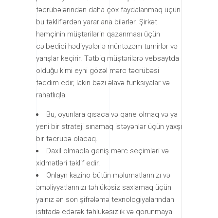
təcrübələrindən daha çox faydalanmaq üçün
bu təkliflərdən yararlana bilərlər. Şirkət
həmçinin müştərilərin qazanması üçün
cəlbedici hədiyyələrlə müntəzəm turnirlər və
yarışlar keçirir. Tətbiq müştərilərə vebsaytda
olduğu kimi eyni gözəl mərc təcrübəsi
təqdim edir, lakin bəzi əlavə funksiyalar və
rahatlıqla.
Bu, oyunlara qısaca və qane olmaq və ya
yeni bir strateji sınamaq istəyənlər üçün yaxşı
bir təcrübə olacaq.
Daxil olmaqla geniş mərc seçimləri və
xidmətləri təklif edir.
Onlayn kazino bütün məlumatlarınızı və
əməliyyatlarınızı təhlükəsiz saxlamaq üçün
yalnız ən son şifrələmə texnologiyalarından
istifadə edərək təhlükəsizlik və qorunmaya