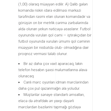
(1,00) olaraq müəyyən edilir. A) Qalib gələn
komanda riskin idarə edilməsi mərkəzi
tərəfindən rəsmi elan olunan komandadır və
görüşün on bir metrlik cərimə zərbələrində
əldə olunan yekun nəticəyə əsaslanır. Futbol
oyununda vurulan qol cəmi — iştirakçıdan bir
futbol oyununda vurulan ümumi qol cəminin
müəyyən bir nisbətdə olub- olmadığına dair
proqnoz verməsi tələb olunur.
Bir az daha çox vaxt aparacaq, lakin
telefon hesabın şəxsi məlumatlarına əlavə
olunacaq.
Canlı mərc oyunları idman mərclərindən
daha çox pul qazanmağın əla yoludur.
Müştərilər sənaye standartı əmsalları,
eləcə də ətrafdakı ən yaxşı dəyərli
mərclərdən bəzilərini tapmağı gözləyə