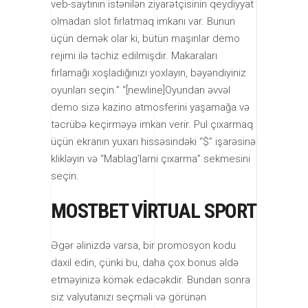
veb-saytının istənilən ziyarətçisinin qeydiyyat
olmadan slot fırlatmaq imkanı var. Bunun
üçün demək olar ki, bütün maşınlar demo
rejimi ilə təchiz edilmişdir. Makaraları
fırlamağı xoşladığınızı yoxlayın, bəyəndiyiniz
oyunları seçin.” “[newline]Oyundan əvvəl
demo sizə kazino atmosferini yaşamağa və
təcrübə keçirməyə imkan verir. Pul çıxarmaq
üçün ekranın yuxarı hissəsindəki “$” işarəsinə
klikləyin və “Mablag’larni çıxarma” sekmesini
seçin.
MOSTBET VİRTUAL SPORT
Əgər əlinizdə varsa, bir promosyon kodu
daxil edin, çünki bu, daha çox bonus əldə
etməyinizə kömək edəcəkdir. Bundan sonra
siz valyutanızı seçməli və görünən