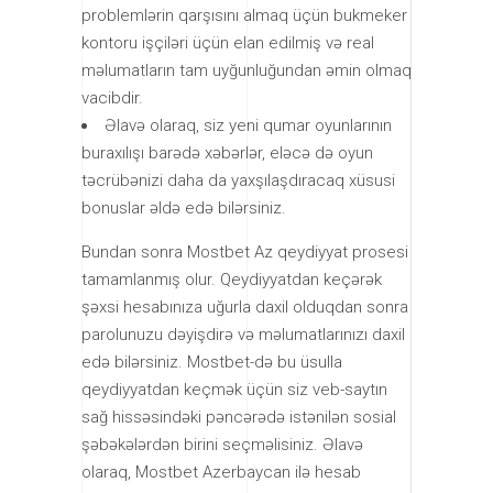
problemlərin qarşısını almaq üçün bukmeker
kontoru işçiləri üçün elan edilmiş və real
məlumatların tam uyğunluğundan əmin olmaq
vacibdir.
Əlavə olaraq, siz yeni qumar oyunlarının
buraxılışı barədə xəbərlər, eləcə də oyun
təcrübənizi daha da yaxşılaşdıracaq xüsusi
bonuslar əldə edə bilərsiniz.
Bundan sonra Mostbet Az qeydiyyat prosesi
tamamlanmış olur. Qeydiyyatdan keçərək
şəxsi hesabınıza uğurla daxil olduqdan sonra
parolunuzu dəyişdirə və məlumatlarınızı daxil
edə bilərsiniz. Mostbet-də bu üsulla
qeydiyyatdan keçmək üçün siz veb-saytın
sağ hissəsindəki pəncərədə istənilən sosial
şəbəkələrdən birini seçməlisiniz. Əlavə
olaraq, Mostbet Azerbaycan ilə hesab