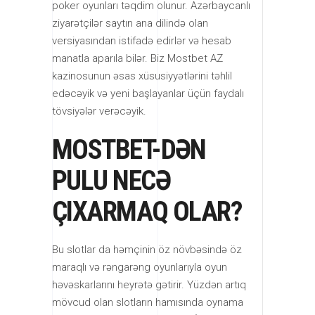
poker oyunları təqdim olunur. Azərbaycanlı
ziyarətçilər saytın ana dilində olan
versiyasından istifadə edirlər və hesab
manatla aparıla bilər. Biz Mostbet AZ
kazinosunun əsas xüsusiyyətlərini təhlil
edəcəyik və yeni başlayanlar üçün faydalı
tövsiyələr verəcəyik.
MOSTBET-DƏN
PULU NECƏ
ÇIXARMAQ OLAR?
Bu slotlar da həmçinin öz növbəsində öz
maraqlı və rəngarəng oyunlarıyla oyun
həvəskarlarını heyrətə gətirir. Yüzdən artıq
mövcud olan slotların hamısında oynama