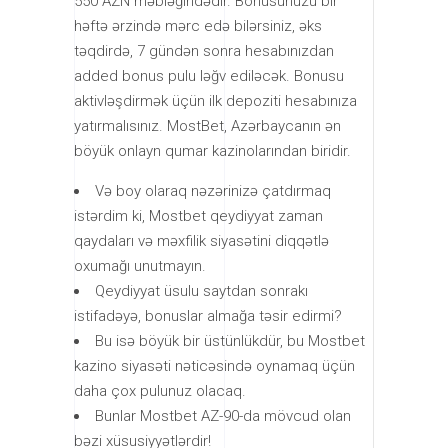
550 AZN məbləğindədir. Bonusunuzu bir
həftə ərzində mərc edə bilərsiniz, əks
təqdirdə, 7 gündən sonra hesabınızdan
added bonus pulu ləğv ediləcək. Bonusu
aktivləşdirmək üçün ilk depoziti hesabınıza
yatırmalısınız. MostBet, Azərbaycanın ən
böyük onlayn qumar kazinolarından biridir.
Və boy olaraq nəzərinizə çatdırmaq
istərdim ki, Mostbet qeydiyyat zaman
qaydaları və məxfilik siyasətini diqqətlə
oxumağı unutmayın.
Qeydiyyat üsulu saytdan sonrakı
istifadəyə, bonuslar almağa təsir edirmi?
Bu isə böyük bir üstünlükdür, bu Mostbet
kazino siyasəti nəticəsində oynamaq üçün
daha çox pulunuz olacaq.
Bunlar Mostbet AZ-90-da mövcud olan
bəzi xüsusiyyətlərdir!