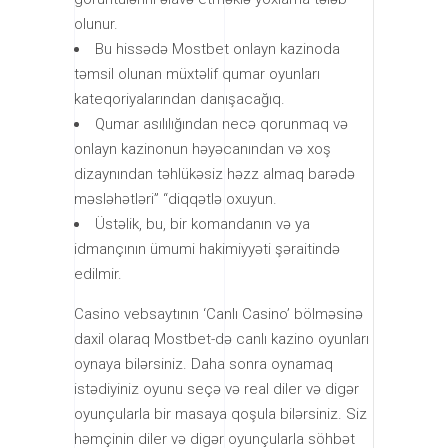
olunur.
Bu hissədə Mostbet onlayn kazinoda
təmsil olunan müxtəlif qumar oyunları
kateqoriyalarından danışacağıq.
Qumar asılılığından necə qorunmaq və
onlayn kazinonun həyəcanından və xoş
dizaynından təhlükəsiz həzz almaq barədə
məsləhətləri” “diqqətlə oxuyun.
Üstəlik, bu, bir komandanın və ya
idmançının ümumi hakimiyyəti şəraitində
edilmir.
Casino vebsaytının ‘Canlı Casino’ bölməsinə
daxil olaraq Mostbet-də canlı kazino oyunları
oynaya bilərsiniz. Daha sonra oynamaq
istədiyiniz oyunu seçə və real diler və digər
oyunçularla bir masaya qoşula bilərsiniz. Siz
həmçinin diler və digər oyunçularla söhbət