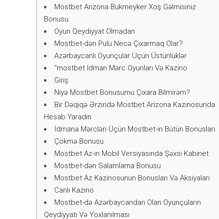
Mostbet Arizona Bukmeyker Xoş Gəlmisiniz
Bonusu
Oyun Qeydiyyat Olmadan
Mostbet-dən Pulu Necə Çıxarmaq Olar?
Azərbaycanlı Oyunçular Üçün Üstünlüklər
“mostbet Idman Mərc Oyunları Və Kazino
Giriş
Niyə Mostbet Bonusumu Çıxara Bilmirəm?
Bir Dəqiqə Ərzində Mostbet Arizona Kazinosunda
Hesab Yaradın
İdmana Mərcləri Üçün Mostbet-in Bütün Bonusları
Çökmə Bonusu
Mostbet Az-ın Mobil Versiyasında Şəxsi Kabinet
Mostbet-dən Salamlama Bonusu
Mostbet Az Kazinosunun Bonusları Və Aksiyaları
Canlı Kazino
Mostbet-də Azərbaycandan Olan Oyunçuların
Qeydiyyatı Və Yoxlanılması