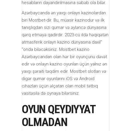
hesabların dayandırılmasına səbəb ola bilər.
Azərbaycanda ən yaxşı onlayn kazinolardan
biri Mostbet-dir. Bu, müasir kazinodur və ilk
tanışlıqdan sizi qumar və əyləncə dünyasına
qərq etməyə qadirdir. 2023-cü ildə həqiqətən
atmasferik onlayn kazino dünyasına daxil”
“onda biləcəksiniz. Mostbet kazino
Azərbaycandan olan hər bir oyunçunu dəvət
edir və onlayn kazino oyunları üçün yalnız ən
yaxşı şəraiti təqdim edir. Mostbet slotları və
digər qumar oyunlarını iOS və Android
cihazları üçün əlçatan olan mobil tətbiq
vasitəsilə də oynaya bilərsiniz.
OYUN QEYDIYYAT
OLMADAN