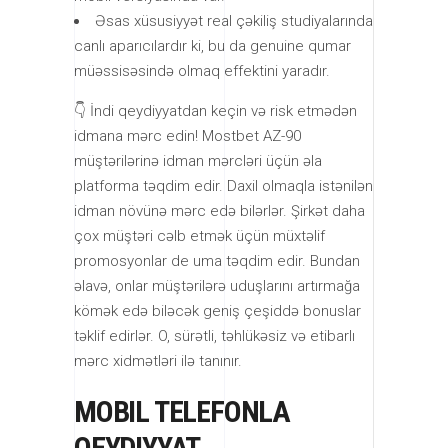
Əsas xüsusiyyət real çəkiliş studiyalarında
canlı aparıcılardır ki, bu da genuine qumar
müəssisəsində olmaq effektini yaradır.
👇 İndi qeydiyyatdan keçin və risk etmədən
idmana mərc edin! Mostbet AZ-90
müştərilərinə idman mərcləri üçün əla
platforma təqdim edir. Daxil olmaqla istənilən
idman növünə mərc edə bilərlər. Şirkət daha
çox müştəri cəlb etmək üçün müxtəlif
promosyonlar de uma təqdim edir. Bundan
əlavə, onlar müştərilərə uduşlarını artırmağa
kömək edə biləcək geniş çeşiddə bonuslar
təklif edirlər. O, sürətli, təhlükəsiz və etibarlı
mərc xidmətləri ilə tanınır.
MOBIL TELEFONLA
QEYDIYYAT