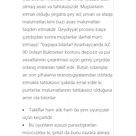
olmaq asan və təhlükəsizdir. Müştərilərin
etməli olduğu yeganə şey ad, ünvan və əlaqə
məlumatları kimi bəzi əsas məlumatları
təqdim etməkdir. Qeydiyyat prosesi başa
çatdıqdan sonra müştərilər dərhal mərc
etməyə” “başlaya bilərlər! Azərbaycanda AZ-
90 Onlayn Bukmeker kontoru depozit və pul
vəsaitlərinin çıxarılması üçün geniş çeşiddə
ödəniş imkanları təklif edir. Bütün ödənişlər
ən son şifrələmə texnologiyalarından istifadə
etməklə təhlükəsiz şəkildə emal edilir ki,
punterlər məlumatlarının təhlükəsiz olduğuna
əmin ola bilsinlər.
Təkliflər həm adi, həm də yeni oyunçular
üçün keçərlidir.
Bu oyunların xüsusi pərəstişkarları
mövcuddur ki, şirkət də bunu nəzərə alaraq