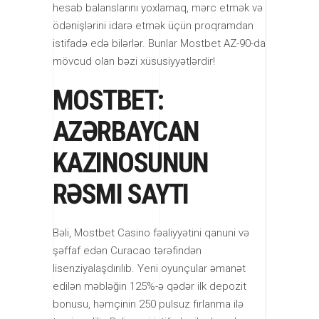
hesab balanslarını yoxlamaq, mərc etmək və
ödənişlərini idarə etmək üçün proqramdan
istifadə edə bilərlər. Bunlar Mostbet AZ-90-da
mövcud olan bəzi xüsusiyyətlərdir!
MOSTBET:
AZƏRBAYCAN
KAZINOSUNUN
RƏSMI SAYTI
Bəli, Mostbet Casino fəaliyyətini qanuni və
şəffaf edən Curacao tərəfindən
lisenziyalaşdırılıb. Yeni oyunçular əmanət
edilən məbləğin 125%-ə qədər ilk depozit
bonusu, həmçinin 250 pulsuz fırlanma ilə