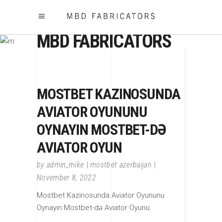
MBD FABRICATORS
MOSTBET KAZINOSUNDA
AVIATOR OYUNUNU
OYNAYIN MOSTBET-DƏ
AVIATOR OYUN
by
admin_mike
mostbet azerbaijan
November 8, 2022
Mostbet Kazinosunda Aviator Oyununu
Oynayın Mostbet-də Aviator Oyunu