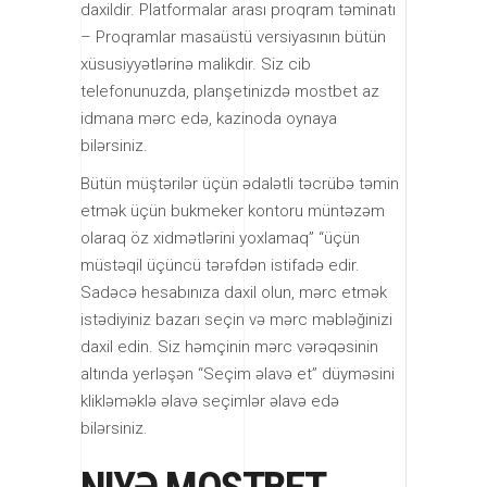
daxildir. Platformalar arası proqram təminatı
– Proqramlar masaüstü versiyasının bütün
xüsusiyyətlərinə malikdir. Siz cib
telefonunuzda, planşetinizdə mostbet az
idmana mərc edə, kazinoda oynaya
bilərsiniz.
Bütün müştərilər üçün ədalətli təcrübə təmin
etmək üçün bukmeker kontoru müntəzəm
olaraq öz xidmətlərini yoxlamaq” “üçün
müstəqil üçüncü tərəfdən istifadə edir.
Sadəcə hesabınıza daxil olun, mərc etmək
istədiyiniz bazarı seçin və mərc məbləğinizi
daxil edin. Siz həmçinin mərc vərəqəsinin
altında yerləşən “Seçim əlavə et” düyməsini
klikləməklə əlavə seçimlər əlavə edə
bilərsiniz.