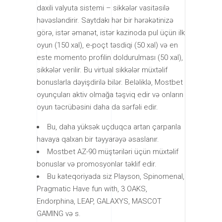
daxili valyuta sistemi – sikkələr vasitəsilə
həvəsləndirir. Saytdakı hər bir hərəkətinizə
görə, istər əmanət, istər kazinoda pul üçün ilk
oyun (150 xal), e-poçt təsdiqi (50 xal) və en
este momento profilin doldurulması (50 xal),
sikkələr verilir. Bu virtual sikkələr müxtəlif
bonuslarla dəyişdirilə bilər. Beləliklə, Mostbet
oyunçuları aktiv olmağa təşviq edir və onların
oyun təcrübəsini daha da sərfəli edir.
Bu, daha yüksək uçduqca artan çarpanla
havaya qalxan bir təyyarəyə əsaslanır.
Mostbet AZ-90 müştəriləri üçün müxtəlif
bonuslar və promosyonlar təklif edir.
Bu kateqoriyada siz Playson, Spinomenal,
Pragmatic Have fun with, 3 OAKS,
Endorphina, LEAP, GALAXYS, MASCOT
GAMING və s.