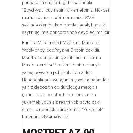
pəncərənin sağ betagt hissəsindəki
“Qeydiyyat” düyməsini klikləməlisiniz. Növbəti
mərhələdə isə mobil nömrənizə SMS
şəklində olan bir kod göndəriləcək, hansı ki,
saytın açılmış pəncərəsində qeyd edilməlidir.
Bunlara Mastercard, Viza kart, Maestro,
WebMoney, ecoPayz və Bitcoin daxildir.
Mostbet-dən pulun çıxarılması üsullarına
Master card və Viza kimi bank kartlarıyla
yanaşı elektron pul kisələri də aiddir.
Hesabdakı pul oyunçunun şəxsi hesabından
yalnız depozitin doldurulduğu metodla
çıxarıla bilər. Mostbet app-i cihazınıza
yükləmək üçün siz rəsmi veb-sayta daxil
olmalı, bir sonraki süre?te is ə “Yükləmək”
butonuna klikləməlisiniz.