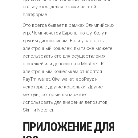
пользуются, делая ставки на этой
платформе.
Это всегда бывает в рамках Олимпийских
игр, Чемпионатов Европы по футболу и
другим дисциплинам. Если у вас есть
электронный кошелек, вы также можете
использовать его для осуществления
платежей или депозитов в Mostbet. К
электронным кошелькам относятся
PayTm wallet, Qiwi wallet, ecoPayz и
некоторые другие кошельки. Другие
методы, которые вы можете
использовать для внесения депозитов, —
Skrill и Neteller.
ПРИЛОЖЕНИЕ ДЛЯ