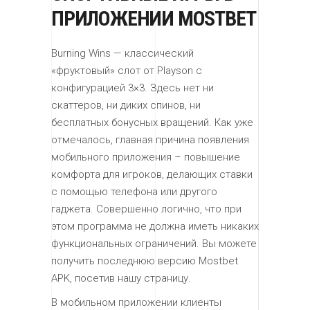
ПРИЛОЖЕНИИ MOSTBET
Burning Wins — классический
«фруктовый» слот от Playson с
конфигурацией 3×3. Здесь нет ни
скаттеров, ни диких спинов, ни
бесплатных бонусных вращений. Как уже
отмечалось, главная причина появления
мобильного приложения – повышение
комфорта для игроков, делающих ставки
с помощью телефона или другого
гаджета. Совершенно логично, что при
этом программа не должна иметь никаких
функциональных ограничений. Вы можете
получить последнюю версию Mostbet
APK, посетив нашу страницу.
В мобильном приложении клиенты