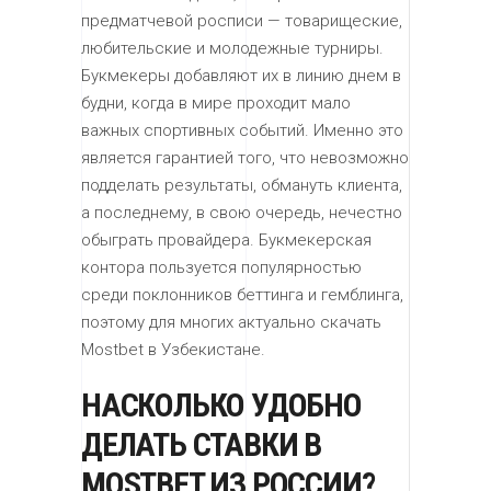
предматчевой росписи — товарищеские,
любительские и молодежные турниры.
Букмекеры добавляют их в линию днем в
будни, когда в мире проходит мало
важных спортивных событий. Именно это
является гарантией того, что невозможно
подделать результаты, обмануть клиента,
а последнему, в свою очередь, нечестно
обыграть провайдера. Букмекерская
контора пользуется популярностью
среди поклонников беттинга и гемблинга,
поэтому для многих актуально скачать
Mostbet в Узбекистане.
НАСКОЛЬКО УДОБНО
ДЕЛАТЬ СТАВКИ В
MOSTBET ИЗ РОССИИ?