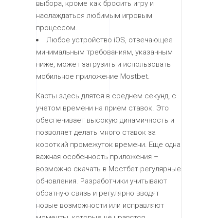
выбора, кроме как бросить игру и
наслаждаться любимым игровым
процессом.
Любое устройство iOS, отвечающее
минимальным требованиям, указанным
ниже, может загрузить и использовать
мобильное приложение Mostbet.
Карты здесь длятся в среднем секунд, с
учетом времени на прием ставок. Это
обеспечивает высокую динамичность и
позволяет делать много ставок за
короткий промежуток времени. Еще одна
важная особенность приложения –
возможно скачать в Мостбет регулярные
обновления. Разработчики учитывают
обратную связь и регулярно вводят
новые возможности или исправляют
моменты, которые не нравятся