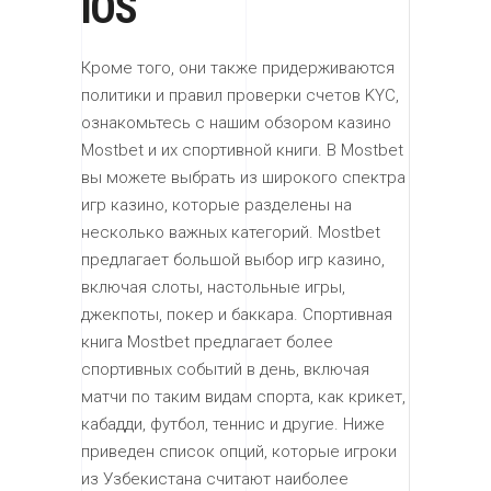
IOS
Кроме того, они также придерживаются
политики и правил проверки счетов KYC,
ознакомьтесь с нашим обзором казино
Mostbet и их спортивной книги. В Mostbet
вы можете выбрать из широкого спектра
игр казино, которые разделены на
несколько важных категорий. Mostbet
предлагает большой выбор игр казино,
включая слоты, настольные игры,
джекпоты, покер и баккара. Спортивная
книга Mostbet предлагает более
спортивных событий в день, включая
матчи по таким видам спорта, как крикет,
кабадди, футбол, теннис и другие. Ниже
приведен список опций, которые игроки
из Узбекистана считают наиболее