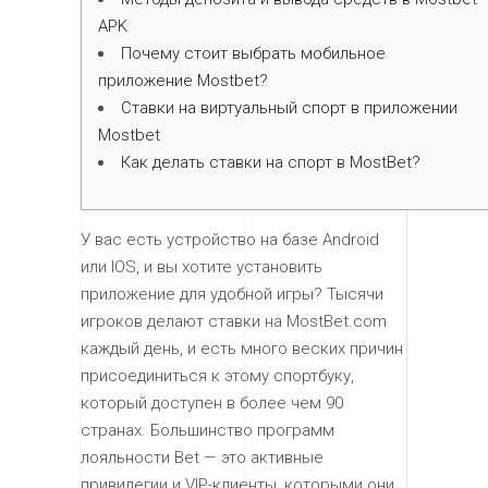
APK
Почему стоит выбрать мобильное
приложение Mostbet?
Ставки на виртуальный спорт в приложении
Mostbet
Как делать ставки на спорт в MostBet?
У вас есть устройство на базе Android
или IOS, и вы хотите установить
приложение для удобной игры? Тысячи
игроков делают ставки на MostBet.com
каждый день, и есть много веских причин
присоединиться к этому спортбуку,
который доступен в более чем 90
странах. Большинство программ
лояльности Bet — это активные
привилегии и VIP-клиенты, которыми они