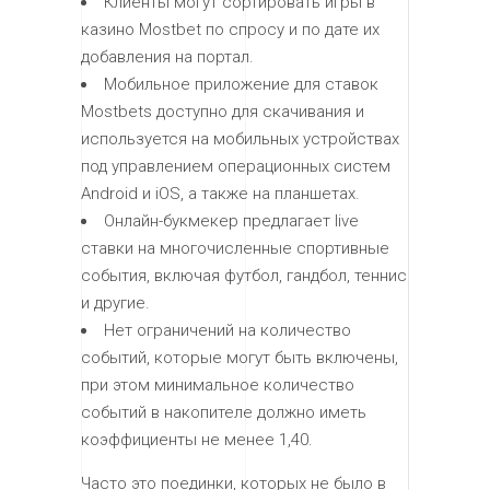
Клиенты могут сортировать игры в
казино Mostbet по спросу и по дате их
добавления на портал.
Мобильное приложение для ставок
Mostbets доступно для скачивания и
используется на мобильных устройствах
под управлением операционных систем
Android и iOS, а также на планшетах.
Онлайн-букмекер предлагает live
ставки на многочисленные спортивные
события, включая футбол, гандбол, теннис
и другие.
Нет ограничений на количество
событий, которые могут быть включены,
при этом минимальное количество
событий в накопителе должно иметь
коэффициенты не менее 1,40.
Часто это поединки, которых не было в