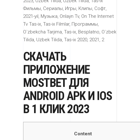
2023, Ozbek Tilida, Uzbek Tilida, Tas-ix
Фильмы, Сериалы, Игры, Клипы, Софт,
2021-yil, Музыка, Onlayn Tv, On The Internet
Tv Tas-ix, Tas-ix Filmlar, Программы,
O`zbekcha Tarjima, Tas-ix, Besplatno, O`zbek
Tilida, Uzbek Tilida, Tas-ix 2020, 2021, 2
СКАЧАТЬ
ПРИЛОЖЕНИЕ
MOSTBET ДЛЯ
ANDROID APK И IOS
В 1 КЛИК 2023
Content