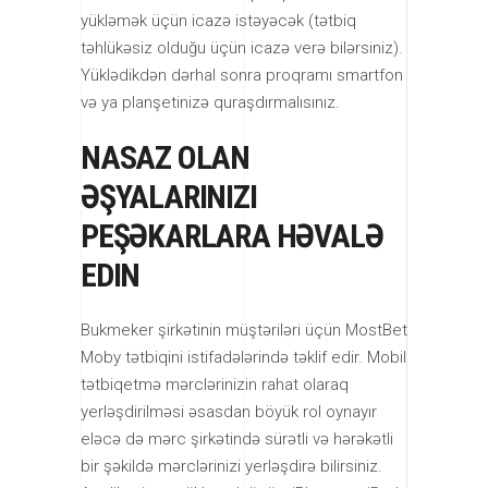
yükləmək üçün icazə istəyəcək (tətbiq
təhlükəsiz olduğu üçün icazə verə bilərsiniz).
Yüklədikdən dərhal sonra proqramı smartfon
və ya planşetinizə quraşdırmalısınız.
NASAZ OLAN
ƏŞYALARINIZI
PEŞƏKARLARA HƏVALƏ
EDIN
Bukmeker şirkətinin müştəriləri üçün MostBet
Moby tətbiqini istifadələrində təklif edir. Mobil
tətbiqetmə mərclərinizin rahat olaraq
yerləşdirilməsi əsasdan böyük rol oynayır
eləcə də mərc şirkətində sürətli və hərəkətli
bir şəkildə mərclərinizi yerləşdirə bilirsiniz.