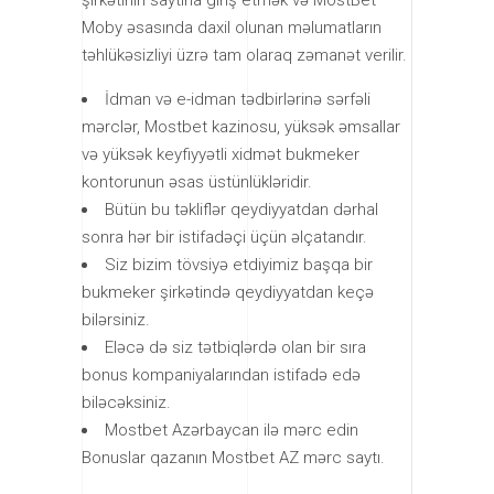
Moby əsasında daxil olunan məlumatların
təhlükəsizliyi üzrə tam olaraq zəmanət verilir.
İdman və e-idman tədbirlərinə sərfəli
mərclər, Mostbet kazinosu, yüksək əmsallar
və yüksək keyfiyyətli xidmət bukmeker
kontorunun əsas üstünlükləridir.
Bütün bu təkliflər qeydiyyatdan dərhal
sonra hər bir istifadəçi üçün əlçatandır.
Siz bizim tövsiyə etdiyimiz başqa bir
bukmeker şirkətində qeydiyyatdan keçə
bilərsiniz.
Eləcə də siz tətbiqlərdə olan bir sıra
bonus kompaniyalarından istifadə edə
biləcəksiniz.
Mostbet Azərbaycan ilə mərc edin
Bonuslar qazanın Mostbet AZ mərc saytı.