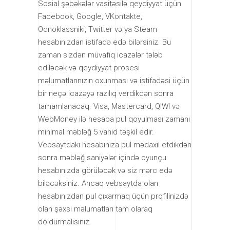
Sosial şəbəkələr vasitəsilə qeydiyyat üçün
Facebook, Google, VKontakte,
Odnoklassniki, Twitter və ya Steam
hesabınızdan istifadə edə bilərsiniz. Bu
zaman sizdən müvafiq icazələr tələb
ediləcək və qeydiyyat prosesi
məlumatlarınızın oxunması və istifadəsi üçün
bir neçə icazəyə razılıq verdikdən sonra
tamamlanacaq. Visa, Mastercard, QIWI və
WebMoney ilə hesaba pul qoyulması zamanı
minimal məbləğ 5 vahid təşkil edir.
Vebsaytdakı hesabınıza pul mədaxil etdikdən
sonra məbləğ saniyələr içində oyunçu
hesabınızda görüləcək və siz mərc edə
biləcəksiniz. Ancaq vebsaytda olan
hesabınızdan pul çıxarmaq üçün profilinizdə
olan şəxsi məlumatları tam olaraq
doldurmalısınız.