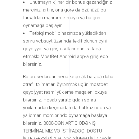
Unutmayın ki, hər bir bonus qazandığınız
mərcinizi artırır, ona görə də özünüzü bu
fürsətdən məhrum etməyin və bu gün
oynamağa başlayın!
Tətbiqi mobil cihazınızda yüklədikdən
sonra vebsayt üzərində təklif olunan eyni
qeydiyyat və giriş üsullarından istifadə
etməklə MostBet Android app-a giriş edə
bilərsiniz.
Bu prosedurdan necə keçmək barədə daha
ətraflı təlimatları öyrənmək üçün mostbet
qeydi̇yyat rəsmi yükləmə məqaləni oxuya
bilərsiniz. Hesab yaratdıqdan sonra
yoxlamadan keçmədən dərhal kazinoda və
ya idman mərclərində oynamağa başlaya
bilərsiniz. 3000-DƏN ARTIQ ÖDƏNİŞ
TERMİNALIMIZ VƏ İSTİFADƏÇİ DOSTU
İNTERFEYSİMİZLƏ 7/24 XİDMƏTİNİZDƏYİK!