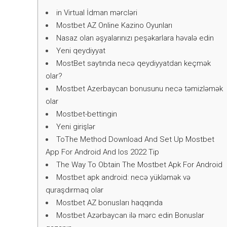
in Virtual İdman mərcləri
Mostbet AZ Online Kazino Oyunları
Nasaz olan əşyalarınızı peşəkarlara həvalə edin
Yeni qeydiyyat
MostBet saytında necə qeydiyyatdan keçmək
olar?
Mostbet Azerbaycan bonusunu necə təmizləmək
olar
Mostbet-bettingin
Yeni girişlər
ToThe Method Download And Set Up Mostbet
App For Android And Ios 2022 Tip
The Way To Obtain The Mostbet Apk For Android
Mostbet apk android: necə yükləmək və
quraşdırmaq olar
Mostbet AZ bonusları haqqında
Mostbet Azərbaycan ilə mərc edin Bonuslar