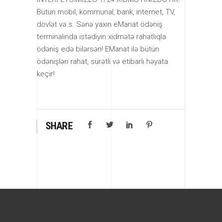
Bütün mobil, kommunal, bank, internet, TV,
dövlət və s. Sənə yaxın eManat ödəniş
terminalında istədiyin xidmətə rahatlıqla
ödəniş edə bilərsən! EManat ilə bütün
ödənişləri rahat, sürətli və etibarlı həyata
keçir!
SHARE