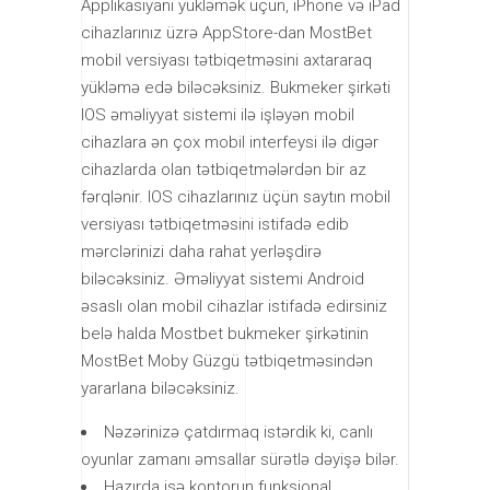
Applikasiyanı yükləmək üçün, iPhone və iPad
cihazlarınız üzrə AppStore-dan MostBet
mobil versiyası tətbiqetməsini axtararaq
yükləmə edə biləcəksiniz. Bukmeker şirkəti
IOS əməliyyat sistemi ilə işləyən mobil
cihazlara ən çox mobil interfeysi ilə digər
cihazlarda olan tətbiqetmələrdən bir az
fərqlənir. IOS cihazlarınız üçün saytın mobil
versiyası tətbiqetməsini istifadə edib
mərclərinizi daha rahat yerləşdirə
biləcəksiniz. Əməliyyat sistemi Android
əsaslı olan mobil cihazlar istifadə edirsiniz
belə halda Mostbet bukmeker şirkətinin
MostBet Moby Güzgü tətbiqetməsindən
yararlana biləcəksiniz.
Nəzərinizə çatdırmaq istərdik ki, canlı
oyunlar zamanı əmsallar sürətlə dəyişə bilər.
Hazırda isə kontorun funksional