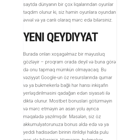
saytda dünyanın bir çox liqalarından oyunlar
təqdim olunur ki, siz həmin oyunlara oyundan
əvvəl və ya canlı olaraq mərc edə bilərsiniz.
YENI QEYDIYYAT
Burada onları xoşagəlməz bir məyusluq
gözləyir – proqram orada deyil və buna görə
də onu tapmaq mümkün olmayacaq. Bu
vəziyyət Google-un öz resurslarında qumar
və ya bukmekerlə bağlı hər hansı inkişafın
yerləşdirilməsini qadağan edən siyasəti ilə
diktə olunur. Mostbet bonuslari götürməyin
və mərc etməyin ən asan yolu ayrıca
məqalədə yazılmışdır. Məsələn, siz öz
akkumulyatorunuza bonus əldə edə və ya
yeddi hadisədən birinin itirildiyi halda pulu
geri ala bilərsiniz. Həmçinin, bukmeker