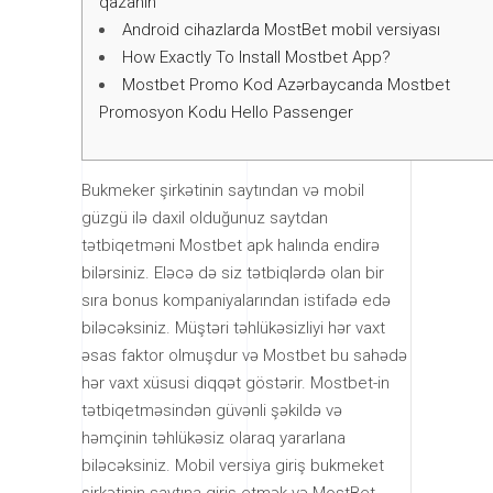
qazanın
Android cihazlarda MostBet mobil versiyası
How Exactly To Install Mostbet App?
Mostbet Promo Kod Azərbaycanda Mostbet
Promosyon Kodu Hello Passenger
Bukmeker şirkətinin saytından və mobil
güzgü ilə daxil olduğunuz saytdan
tətbiqetməni Mostbet apk halında endirə
bilərsiniz. Eləcə də siz tətbiqlərdə olan bir
sıra bonus kompaniyalarından istifadə edə
biləcəksiniz. Müştəri təhlükəsizliyi hər vaxt
əsas faktor olmuşdur və Mostbet bu sahədə
hər vaxt xüsusi diqqət göstərir. Mostbet-in
tətbiqetməsindən güvənli şəkildə və
həmçinin təhlükəsiz olaraq yararlana
biləcəksiniz. Mobil versiya giriş bukmeket
şirkətinin saytına giriş etmək və MostBet