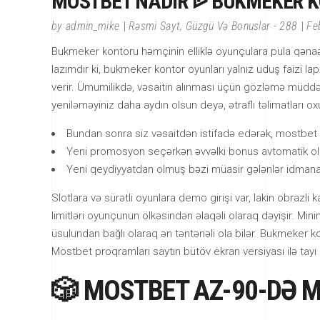
MOSTBET NADIR ᐉ BUKMEKER
by
admin_mike
Rəsmi Sayt, Güzgü Və Bonuslar - 288
Fe
Bukmeker kontoru həmçinin elliklə oyunçulara pula qəna
lazımdır ki, bukmeker kontor oyunları yalnız uduş faizi
verir. Ümumilikdə, vəsaitin alınması üçün gözləmə müddət
yeniləməyiniz daha aydın olsun deyə, ətraflı təlimatları ox
Bundan sonra siz vəsaitdən istifadə edərək, mostbet 
Yeni promosyon seçərkən əvvəlki bonus avtomatik ola
Yeni qeydiyyatdan olmuş bəzi müasir gələnlər idmana
Slotlara və sürətli oyunlara demo girişi var, lakin obrazli
limitləri oyunçunun ölkəsindən əlaqəli olaraq dəyişir. Mi
üsulundan bağlı olaraq ən təntənəli ola bilər. Bukmeker k
Mostbet proqramları saytın bütöv ekran versiyası ilə tayı ü
🎲 MOSTBET AZ-90-DƏ 