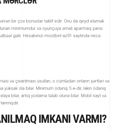
A MƏRCLƏR
rən bir çox bonuslar təklif edir. Onu da qeyd eləmək
əb olunan minimumdur və oyunçuya əməli aparmaq şansı
 əlbəəl gəlir. Hesabınızı mostbet-az91 saytında necə
məsi və çıxarılması üsulları, o cümlədən onların şərtləri və
a yüksək ola bilər. Minimum ödəniş 5 ₼-dir, lakin ödəniş
ya bilər, artıq yoxlama tələb oluna bilər. Mobil sayt və
rlanmışdır.
ANILMAQ IMKANI VARMI?