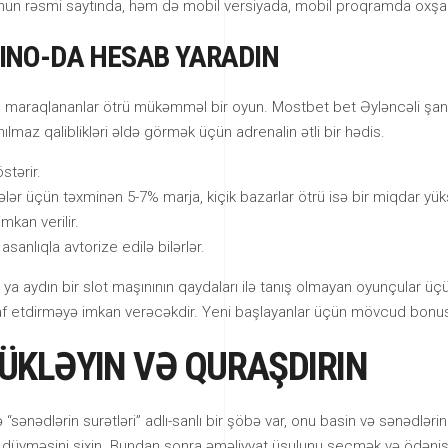
unun rəsmi saytında, həm də mobil versiyada, mobil proqramda oxş
SINO-DA HESAB YARADIN
n maraqlananlar ötrü mükəmməl bir oyun. Mostbet bet Əyləncəli şan
lmaz qaliblikləri əldə görmək üçün adrenalin ətli bir hədis.
stərir.
ələr üçün təxminən 5-7% marja, kiçik bazarlar ötrü isə bir miqdar yük
kan verilir.
asanlıqla avtorize edilə bilərlər.
 ya aydın bir slot maşınının qaydaları ilə tanış olmayan oyunçular üç
af etdirməyə imkan verəcəkdir. Yeni başlayanlar üçün mövcud bonus t
ÜKLƏYIN VƏ QURAŞDIRIN
sənədlərin surətləri” adlı-sanlı bir şöbə var, onu basin və sənədləri
xiş” düyməsini sixin. Bundan sonra əməliyyat üsulunu seçmək və ödən