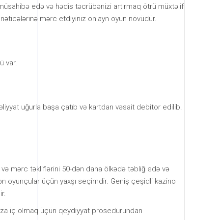
 müsahibə edə və hədis təcrübənizi artırmaq ötrü müxtəlif
n nəticələrinə mərc etdiyiniz onlayn oyun növüdür.
ü var.
liyyat uğurla başa çatıb və kartdan vəsait debitor edilib.
və mərc təkliflərini 50-dən daha ölkədə təbliğ edə və
n oyunçular üçün yaxşı seçimdir. Geniş çeşidli kazino
r.
ınıza iç olmaq üçün qeydiyyat prosedurundan