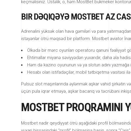
keçməlisiniz. Üstəlik, o, həm MostBet bukmeker kontor
BIR DƏQIQƏYƏ MOSTBET AZ CA
Adrenalini yüksək olan hava gəmiləri və para yatırmaqda
istəyənlər ötrü məqsəd bir platform. Mostbet aviator İnanı
Ölkədə bir mərc oyunları operatoru qanuni fəaliyyət gö
Ehtimallar miyanə səviyyədən yuxarıdır, daha əla hadis
Həm də kazino oyununun və ya slotun adını yazmağa im
Hesabı olan istifadəçilər, mobil tətbiqetmə vasitəsi ilə 
Pulsuz slot maşınlarında əylənmək aşkar vahid şirkətin və
üçün pula iqrar etməyə, aşkar bacarıq və təcrübəni inkiş
MOSTBET PROQRAMINI Y
Mostbet nadir qeydiyyat ötrü aşağidaki profil bölməsində “
yuxari hissəsindəki “profil” bölməsinə basin, sonra “Çi