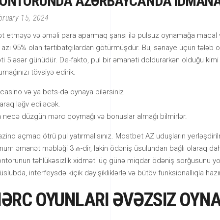
 KONTORUNDA AZƏRBAYCANDA IDMAN
bruary 15, 2024
ət etməyə və əməli para aparmaq şansı ilə pulsuz oynamağa macal ve
 lap azı 95% olan tərtibatçılardan götürmüşdür. Bu, sənaye üçün təl
i 5 əsər günüdür. De-fakto, pul bir əmanəti doldurarkən olduğu kimi
umağınızı tövsiyə edirik.
casino və ya bets-də oynaya bilərsiniz
raq ləğv ediləcək.
 necə düzgün mərc qoymağı və bonuslar almağı bilmirlər.
 kazino açmaq ötrü pul yatırmalısınız. Mostbet AZ uduşların yerləşdiril
nimum əmanət məbləği 3 ₼-dir, lakin ödəniş üsulundan bağlı olaraq dah
ontorunun təhlükəsizlik xidməti üç günə miqdar ödəniş sorğusunu yoxla
slubda, interfeysdə kiçik dəyişikliklərlə və bütöv funksionallıqla hazı
MƏRC OYUNLARI ƏVƏZSIZ OYN