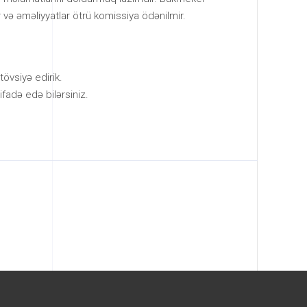
 və əməliyyatlar ötrü komissiya ödənilmir.
övsiyə edirik.
fadə edə bilərsiniz.