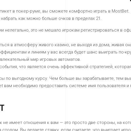
этикет в покер-руме, вы сможете комфортно играть в MostBet
о набрать как можно больше очков в пределах 21.
сии нелегально, это не мешало игрокам регистрироваться в о
уться в атмосферу живого казино, не выходя из дома, живая о
ффициентам и линиям у вас всегда будет шанс выиграть по-кр
увлекательный мир игровых автоматов.
события, что является очень эффективной стратегией, котора
ы по выгодному курсу. Чем больше вы зарабатываете, тем выш
t вам необходимо предоставить системе имя пользователя и п
T
ок не имеет отношения к вам — это просто две стороны, на кот
а столом. Вы делаете ставку, если считаете, что выиграет игр