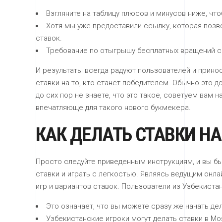
Взгляните на таблицу плюсов и минусов ниже, чт
Хотя мы уже предоставили ссылку, которая позв
ставок.
Требование по отыгрышу бесплатных вращений с
И результаты всегда радуют пользователей и прин
ставки на то, кто станет победителем. Обычно это
до сих пор не знаете, что это такое, советуем вам 
впечатляюще для такого нового букмекера.
КАК ДЕЛАТЬ СТАВКИ НА
Просто следуйте приведенным инструкциям, и вы бы
ставки и играть с легкостью. Являясь ведущим онл
игр и вариантов ставок. Пользователи из Узбекиста
Это означает, что вы можете сразу же начать де
Узбекистанские игроки могут делать ставки в Mo