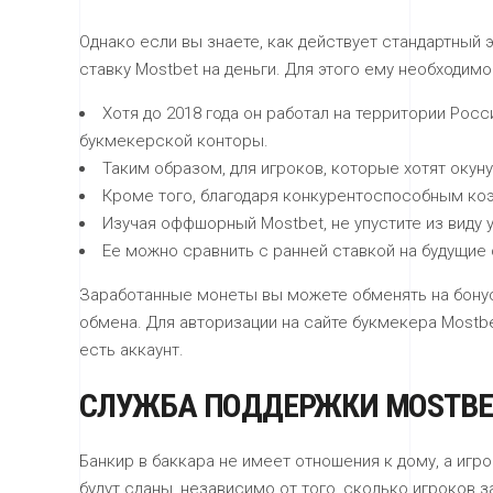
Однако если вы знаете, как действует стандартный 
ставку Mostbet на деньги. Для этого ему необходим
Хотя до 2018 года он работал на территории Рос
букмекерской конторы.
Таким образом, для игроков, которые хотят окун
Кроме того, благодаря конкурентоспособным коэ
Изучая оффшорный Mostbet, не упустите из виду 
Ее можно сравнить с ранней ставкой на будущие 
Заработанные монеты вы можете обменять на бонус
обмена. Для авторизации на сайте букмекера Mostbe
есть аккаунт.
СЛУЖБА ПОДДЕРЖКИ MOSTBE
Банкир в баккара не имеет отношения к дому, а игр
будут сданы, независимо от того, сколько игроков з