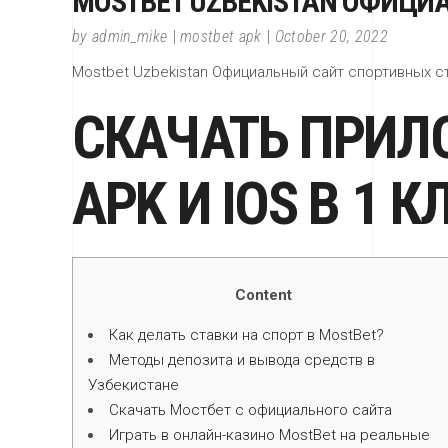
MOSTBET UZBEKISTAN ОФИЦИ
by
admin_mike
mostbet apk
October 20, 2022
Mostbet Uzbekistan Официальный сайт спортивных ст
СКАЧАТЬ ПРИЛ
APK И IOS В 1 К
Content
Как делать ставки на спорт в MostBet?
Методы депозита и вывода средств в
Узбекистане
Скачать Мостбет с официального сайта
Играть в онлайн-казино MostBet на реальные