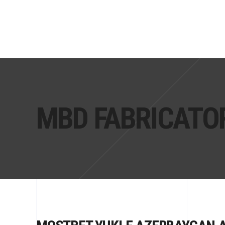
MBD FABRICATO