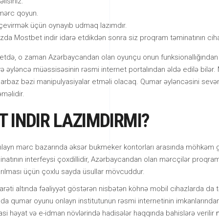
isiniz.
 mərc qoyun.
çevirmək üçün oynayıb udmaq lazımdır.
azda Mostbet indir idarə etdikdən sonra siz proqram təminatının cih
etdə, o zaman Azərbaycandan olan oyunçu onun funksionallığından i
və əyləncə müəssisəsinin rəsmi internet portalından əldə edilə bilər.
arbaz bəzi manipulyasiyalar etməli olacaq. Qumar əyləncəsini sevən ş
məlidir.
 INDIR LAZIMDIRMI?
nlayn mərc bazarında əksər bukmeker kontorları arasında möhkəm gö
natının interfeysi çoxdillidir, Azərbaycandan olan mərcçilər proqra
arılması üçün çoxlu sayda üsullar mövcuddur.
zarəti altında fəaliyyət göstərən nisbətən köhnə mobil cihazlarda da 
yasında qumar oyunu onlayn institutunun rəsmi internetinin imkanlarınd
yasi həyat və e-idman növlərində hadisələr haqqında bahislərə verilir