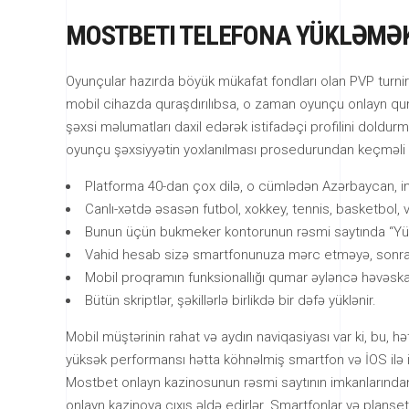
MOSTBETI TELEFONA YÜKLƏMƏ
Oyunçular hazırda böyük mükafat fondları olan PVP turnirl
mobil cihazda quraşdırılıbsa, o zaman oyunçu onlayn qum
şəxsi məlumatları daxil edərək istifadəçi profilini doldurm
oyunçu şəxsiyyətin yoxlanılması prosedurundan keçməli v
Platforma 40-dan çox dilə, o cümlədən Azərbaycan, ingi
Canlı-xətdə əsasən futbol, xokkey, tennis, basketbol, 
Bunun üçün bukmeker kontorunun rəsmi saytında “Yük
Vahid hesab sizə smartfonunuza mərc etməyə, sonra 
Mobil proqramın funksionallığı qumar əyləncə həvəska
Bütün skriptlər, şəkillərlə birlikdə bir dəfə yüklənir.
Mobil müştərinin rahat və aydın naviqasiyası var ki, bu, 
yüksək performansı hətta köhnəlmiş smartfon və İOS ilə i
Mostbet onlayn kazinosunun rəsmi saytının imkanlarında
onlayn kazinoya çıxış əldə edirlər. Smartfonlar və planş