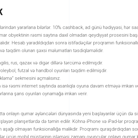
K
ərindən yararlana bilərlər. 10% cashback, ad günü hədiyyəsi, hər saat
ar obyektinin rəsmi saytına daxil olmadan qeydiyyat prosesini başa
alıdır. Hesab yaradıldıqdan sonra istifadəçilər proqramın funksionallı
ə təqdim olunan şəxsi məlumatları təsdiqləməlidir.
lis, rus, qazax və digər dillərə tərcümə edilmişdir.
voleybol, futzal və handbol oyunları təqdim edilmişdir.
ləmə” sekmesini açmalısınız.
isə rəsmi internet saytında asanlıqla oyuna davam etməyə imkan v
rlarına şans oyunları oynamağa imkan verir.
hətta onlayn qumar əyləncələri dünyasında yeni başlayanlar üçün də s
şləyən planşetlərdə də təmin edilir. Köhnə iPhone və iPad-lər proqra
n aşağı olmayan funksionallığa malikdir. Proqramı quraşdırdıqdan
etlər üçün mobil müştərinin işləməsi zamanı oyunçular onlayn qumar 