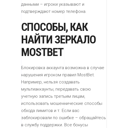
данными – игроки указывают и
подтверждают номер телефона.
СПОСОБЫ, КАК
НАЙТИ ЗЕРКАЛО
MOSTBET
Блокировка аккаунта возможна в случае
нарушения игроком правил MostBet.
Например, нельзя создавать
мультиаккаунты, передавать свою
учетную запись третьим лицам,
использовать мошеннические способы
обхода лимитов и т. Если вас
заблокировали по ошибке – обращайтесь
в службу поддержки. Все бонусы