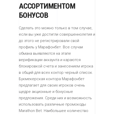
АССОРТИМЕНТОМ
БОНУСОВ
Сделать это можно только в том случае,
если вы уже достигли совершеннолетия и
до этого не регистрировали свой
профиль у Марафонбет. Все случаи
обмана выявляются на этапе
верификации аккаунта и караются
блокировкой счета и занесением игрока
в общий для всех контор черный список.
Букмекерская контора Марафонбет
предлагает для своих игроков очень
щедре акционные и бонусные
предложения. Среди них и возможность
использовать различные промокоды
Marathon Bet. Наибольшее количество