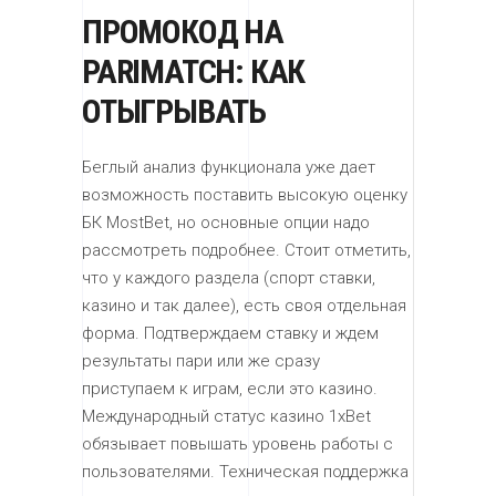
ПРОМОКОД НА
PARIMATCH: КАК
ОТЫГРЫВАТЬ
Беглый анализ функционала уже дает
возможность поставить высокую оценку
БК MostBet, но основные опции надо
рассмотреть подробнее. Стоит отметить,
что у каждого раздела (спорт ставки,
казино и так далее), есть своя отдельная
форма. Подтверждаем ставку и ждем
результаты пари или же сразу
приступаем к играм, если это казино.
Международный статус казино 1xBet
обязывает повышать уровень работы с
пользователями. Техническая поддержка