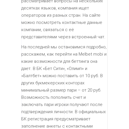
рассматривает вопросы на нескольких
десятках языков, компания ищет
операторов из разных стран. На сайте
можно посмотреть контактные данные
компании, связаться с её
представителями через встроенный чат.
На последней мы остановимся подробно,
расскажем, как перейти на Melbet mobi и
какие возможности для беттинга она
дает. В БК «Бет Сити», «Олимп» и
«Балтбет» можно поставить от 10 руб. В
других букмекерских конторах
минимальный размер пари – от 20 руб.
Возможность пополнить счет и
заключать пари игроки получают после
подтверждения личности. В официальных
БК регистрация предусматривает
заполнение анкеты с контактными