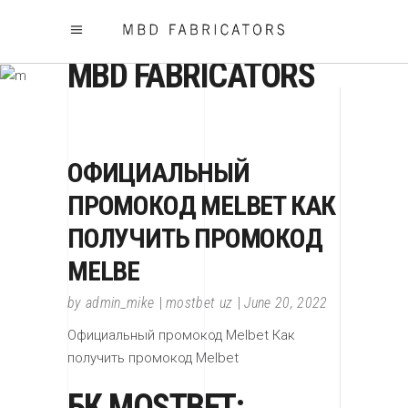
MBD FABRICATORS
ОФИЦИАЛЬНЫЙ
ПРОМОКОД MELBET КАК
ПОЛУЧИТЬ ПРОМОКОД
MELBE
by
admin_mike
mostbet uz
June 20, 2022
Официальный промокод Melbet Как
получить промокод Melbet
БК MOSTBET: