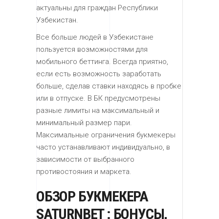
актуальны для граждан Республики
Узбекистан.
Все больше людей в Узбекистане
пользуется возможностями для
мобильного беттинга. Всегда приятно,
если есть возможность заработать
больше, сделав ставки находясь в пробке
или в отпуске. В БК предусмотрены
разные лимиты на максимальный и
минимальный размер пари.
Максимальные ограничения букмекеры
часто устанавливают индивидуально, в
зависимости от выбранного
противостояния и маркета.
ОБЗОР БУКМЕКЕРА
SATURNBET : БОНУСЫ,