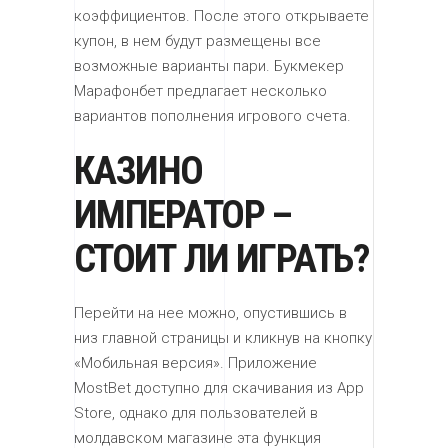
коэффициентов. После этого открываете
купон, в нем будут размещены все
возможные варианты пари. Букмекер
Марафонбет предлагает несколько
вариантов пополнения игрового счета.
КАЗИНО
ИМПЕРАТОР –
СТОИТ ЛИ ИГРАТЬ?
Перейти на нее можно, опустившись в
низ главной страницы и кликнув на кнопку
«Мобильная версия». Приложение
MostBet доступно для скачивания из App
Store, однако для пользователей в
молдавском магазине эта функция