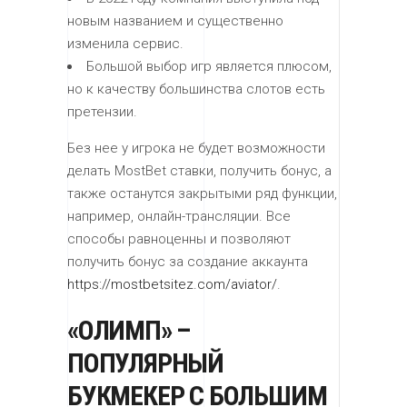
новым названием и существенно
изменила сервис.
Большой выбор игр является плюсом,
но к качеству большинства слотов есть
претензии.
Без нее у игрока не будет возможности
делать MostBet ставки, получить бонус, а
также останутся закрытыми ряд функции,
например, онлайн-трансляции. Все
способы равноценны и позволяют
получить бонус за создание аккаунта
https://mostbetsitez.com/aviator/
.
«ОЛИМП» –
ПОПУЛЯРНЫЙ
БУКМЕКЕР С БОЛЬШИМ