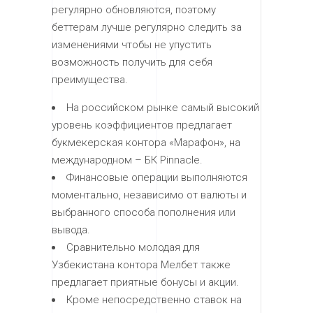
регулярно обновляются, поэтому
беттерам лучше регулярно следить за
изменениями чтобы не упустить
возможность получить для себя
преимущества.
На российском рынке самый высокий
уровень коэффициентов предлагает
букмекерская контора «Марафон», на
международном – БК Pinnacle.
Финансовые операции выполняются
моментально, независимо от валюты и
выбранного способа пополнения или
вывода.
Сравнительно молодая для
Узбекистана контора Мелбет также
предлагает приятные бонусы и акции.
Кроме непосредственно ставок на