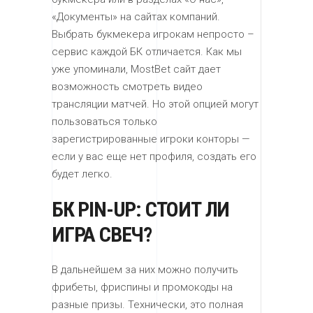
«Документы» на сайтах компаний.
Выбрать букмекера игрокам непросто –
сервис каждой БК отличается. Как мы
уже упоминали, MostBet сайт дает
возможность смотреть видео
трансляции матчей. Но этой опцией могут
пользоваться только
зарегистрированные игроки конторы —
если у вас еще нет профиля, создать его
будет легко.
БК PIN-UP: СТОИТ ЛИ
ИГРА СВЕЧ?
В дальнейшем за них можно получить
фрибеты, фриспины и промокоды на
разные призы. Технически, это полная