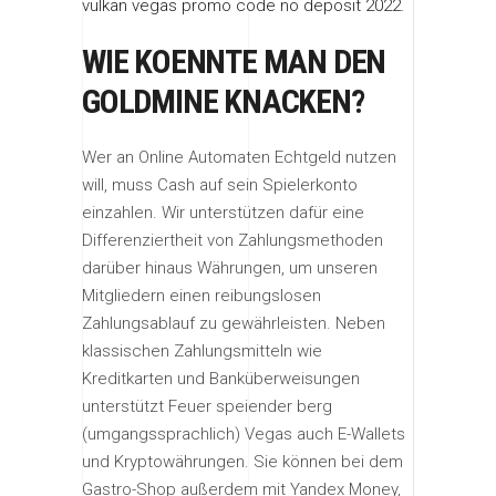
vulkan vegas promo code no deposit 2022
.
WIE KOENNTE MAN DEN
GOLDMINE KNACKEN?
Wer an Online Automaten Echtgeld nutzen
will, muss Cash auf sein Spielerkonto
einzahlen. Wir unterstützen dafür eine
Differenziertheit von Zahlungsmethoden
darüber hinaus Währungen, um unseren
Mitgliedern einen reibungslosen
Zahlungsablauf zu gewährleisten. Neben
klassischen Zahlungsmitteln wie
Kreditkarten und Banküberweisungen
unterstützt Feuer speiender berg
(umgangssprachlich) Vegas auch E-Wallets
und Kryptowährungen. Sie können bei dem
Gastro-Shop außerdem mit Yandex Money,