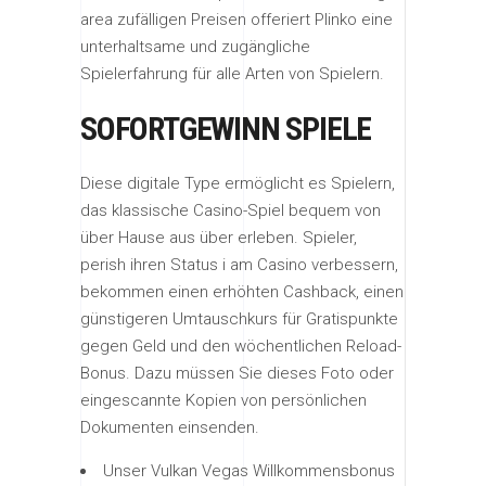
area zufälligen Preisen offeriert Plinko eine
unterhaltsame und zugängliche
Spielerfahrung für alle Arten von Spielern.
SOFORTGEWINN SPIELE
Diese digitale Type ermöglicht es Spielern,
das klassische Casino-Spiel bequem von
über Hause aus über erleben. Spieler,
perish ihren Status i am Casino verbessern,
bekommen einen erhöhten Cashback, einen
günstigeren Umtauschkurs für Gratispunkte
gegen Geld und den wöchentlichen Reload-
Bonus. Dazu müssen Sie dieses Foto oder
eingescannte Kopien von persönlichen
Dokumenten einsenden.
Unser Vulkan Vegas Willkommensbonus