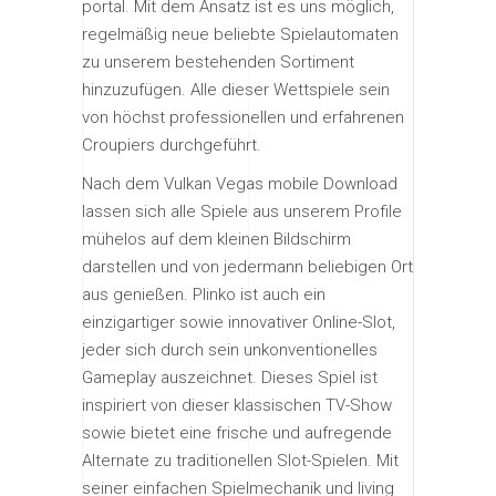
portal. Mit dem Ansatz ist es uns möglich,
regelmäßig neue beliebte Spielautomaten
zu unserem bestehenden Sortiment
hinzuzufügen. Alle dieser Wettspiele sein
von höchst professionellen und erfahrenen
Croupiers durchgeführt.
Nach dem Vulkan Vegas mobile Download
lassen sich alle Spiele aus unserem Profile
mühelos auf dem kleinen Bildschirm
darstellen und von jedermann beliebigen Ort
aus genießen. Plinko ist auch ein
einzigartiger sowie innovativer Online-Slot,
jeder sich durch sein unkonventionelles
Gameplay auszeichnet. Dieses Spiel ist
inspiriert von dieser klassischen TV-Show
sowie bietet eine frische und aufregende
Alternate zu traditionellen Slot-Spielen. Mit
seiner einfachen Spielmechanik und living