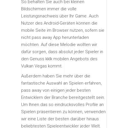
So behalten Sie auch bei kleinen
Bildschirmen immer die volle
Leistungsnachweis über Ihr Game. Auch
Nutzer des Android-Geräten können die
mobile Seite im Browser nutzen, sofern sie
nicht pass away App herunterladen
möchten. Auf diese Melodie wollten wir
dafür sorgen, dass absolut jeder Spieler in
den Genuss kklk mobilen Angebots des
Vulkan Vegas kommt.
Außerdem haben Sie mehr über die
fantastische Auswahl an Spielen erfahren,
pass away von einigen jeder besten
Entwicklern der Branche bereitgestellt sein.
Um Ihnen das so eindrucksvolles Profile an
Spielen präsentieren zu können, verwenden
wir eine Liste der besten darüber hinaus
beliebtesten Spieleentwickler jeder Welt.