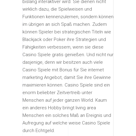
bislang interaktiver wird. Sie dienen nicht
wirklich dazu, die Spielweisen und
Funktionen kennenzulernen, sondern können
im übrigen an sich Spaß machen. Zudem
können Spieler bei strategischen Titeln wie
Blackjack oder Poker ihre Strategien und
Fähigkeiten verbessern, wenn sie diese
Casino Spiele gratis genießen. Und nicht nur
dasjenige, denn wir besitzen auch viele
Casino Spiele mit Bonus für Sie internet
marketing Angebot, damit Sie ihre Gewinne
maximieren können. Casino Spiele sind ein
enorm beliebter Zeitvertreib unter
Menschen auf jeder ganzen World. Kaum
ein anderes Hobby bringt living area
Menschen ein solches Maß an Ereignis und
Aufregung auf welche weise Casino Spiele
durch Echtgeld.