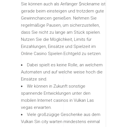
Sie können auch als Anfänger $nickname ist
gerade beim einsteigen und trotzdem gute
Gewinnchancen genießen. Nehmen Sie
regelmäßige Pausen, um sicherzustellen,
dass Sie nicht zu lange am Stück spielen.
Nutzen Sie die Möglichkeit, Limits für
Einzahlungen, Einsätze und Spielzeit im
Online Casino Spielen Echtgeld zu setzen.
Dabei spielt es keine Rolle, an welchem
Automaten und auf welche weise hoch die
Einsätze sind.
Wir können in Zukunft sonstige
spannende Entwicklungen unter den
mobilen Internet casinos in Vulkan Las
vegas erwarten.
Viele großzügige Geschenke aus dem
Vulkan Sin city warten mindestens einmal