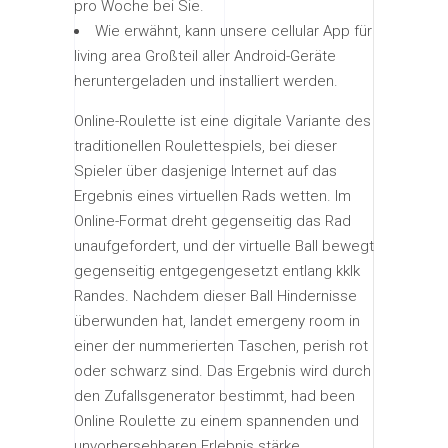
pro Woche bei Sie.
Wie erwähnt, kann unsere cellular App für
living area Großteil aller Android-Geräte
heruntergeladen und installiert werden.
Online-Roulette ist eine digitale Variante des
traditionellen Roulettespiels, bei dieser
Spieler über dasjenige Internet auf das
Ergebnis eines virtuellen Rads wetten. Im
Online-Format dreht gegenseitig das Rad
unaufgefordert, und der virtuelle Ball bewegt
gegenseitig entgegengesetzt entlang kklk
Randes. Nachdem dieser Ball Hindernisse
überwunden hat, landet emergeny room in
einer der nummerierten Taschen, perish rot
oder schwarz sind. Das Ergebnis wird durch
den Zufallsgenerator bestimmt, had been
Online Roulette zu einem spannenden und
unvorhersehbaren Erlebnis stärke.