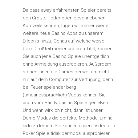
Da pass away erfahrensten Spieler bereits
den Großteil jeder oben beschriebenen
Kopfzeile kennen, fügen wir immer wieder
weitere neue Casino Apps zu unserem
Erlebnis hinzu. Genau auf welche weise
beim Großteil meiner anderen Titel, können
Sie auch jene Casino Spiele unentgeltlich
ohne Anmeldung ausprobieren. Außerdem
stehen Ihnen die Games bei weitem nicht
nur auf dem Computer zur Verfügung, denn
bei Feuer speiender berg
(umgangssprachlich) Vegas können Sie
auch vom Handy Casino Spiele genießen.
Und wenn wirklich nicht, dann ist unser
Demo-Modus die perfekte Methode, um ha
sido zu lernen. Sie können unsere Video clip
Poker Spiele tidak bermodal ausprobieren