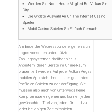
Werden Sie Noch Heute Mitglied Bei Vulkan Sin
City!
Die Größte Auswahl An On The Internet Casino
Spielen
Mobil Casino Spielen So Einfach Gemacht
Am Ende der Webressource ergehen sich
Logos vonseiten unterstützten
Zahlungssystemen darüber hinaus
Anbietern, deren Geräte im Online-Raum
präsentiert werden. Auf jeder Vulkan Vegas
mobilen App steht Ihnen unser gesamtes
Profile an Spielen zu der Verfügung. Sie
müssen also auch von unterwegs keine
Kompromisse eingehen und können jeden
gewünschten Titel von jedem Ort und zu
jeder beliebigen Zeit mitspielen.