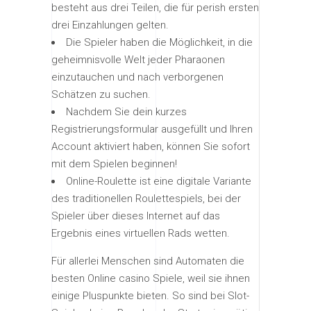
besteht aus drei Teilen, die für perish ersten
drei Einzahlungen gelten.
Die Spieler haben die Möglichkeit, in die
geheimnisvolle Welt jeder Pharaonen
einzutauchen und nach verborgenen
Schätzen zu suchen.
Nachdem Sie dein kurzes
Registrierungsformular ausgefüllt und Ihren
Account aktiviert haben, können Sie sofort
mit dem Spielen beginnen!
Online-Roulette ist eine digitale Variante
des traditionellen Roulettespiels, bei der
Spieler über dieses Internet auf das
Ergebnis eines virtuellen Rads wetten.
Für allerlei Menschen sind Automaten die
besten Online casino Spiele, weil sie ihnen
einige Pluspunkte bieten. So sind bei Slot-