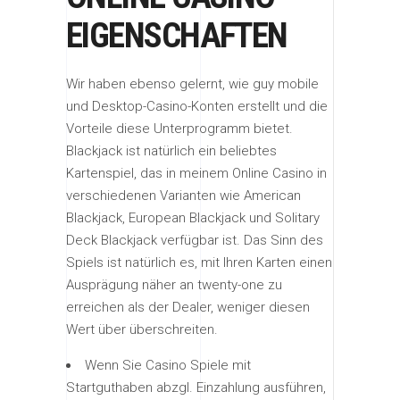
EIGENSCHAFTEN
Wir haben ebenso gelernt, wie guy mobile
und Desktop-Casino-Konten erstellt und die
Vorteile diese Unterprogramm bietet.
Blackjack ist natürlich ein beliebtes
Kartenspiel, das in meinem Online Casino in
verschiedenen Varianten wie American
Blackjack, European Blackjack und Solitary
Deck Blackjack verfügbar ist. Das Sinn des
Spiels ist natürlich es, mit Ihren Karten einen
Ausprägung näher an twenty-one zu
erreichen als der Dealer, weniger diesen
Wert über überschreiten.
Wenn Sie Casino Spiele mit
Startguthaben abzgl. Einzahlung ausführen,