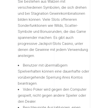
Sie bestehen aus Walzen mit
verschiedenen Symbolen, die sich drehen
und bei Stagnation Gewinnkombinationen
bilden können. Viele Slots offerieren
Sonderfunktionen wie Wilds, Scatter-
Symbole und Bonusrunden, die das Game
spannender machen. Es gibt auch
progressive Jackpot-Slots Casino, unter
denen die Gewinne mit jedem Verwendung
ansteigen.
Benutzer mit übermäßigem
Spielverhalten können eine dauerhafte oder
vorübergehende Sperrung ihres Kontos
beantragen.
Video Poker wird gegen den Computer
gespielt, nicht gegen andere Spieler oder
den Dealer.
Beschleunigte Auszahlungen, einen