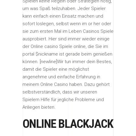
Spielen keine Regeln oder Strategien nötig,
um was Spaß teilzuhaben. Jeder Spieler
kann einfach einen Einsatz machen und
sofort loslegen, selbst wenn im or her oder
sie zum ersten Mal im Leben Casinos Spiele
ausprobiert. Hier sind immer wieder einige
der Online casino Spiele online, die Sie im
portal $nickname ist gerade beim genießen
können. [newline]Wir tun immer dein Bestes,
damit die Spieler eine möglichst
angenehme und einfache Erfahrung in
meinem Online Casino haben. Dazu gehört
selbstverständlich, dass wir unseren
Spielern Hilfe für jegliche Probleme und
Anliegen bieten.
ONLINE BLACKJACK