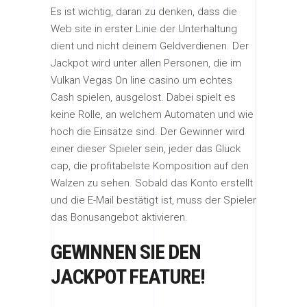
Es ist wichtig, daran zu denken, dass die
Web site in erster Linie der Unterhaltung
dient und nicht deinem Geldverdienen. Der
Jackpot wird unter allen Personen, die im
Vulkan Vegas On line casino um echtes
Cash spielen, ausgelost. Dabei spielt es
keine Rolle, an welchem Automaten und wie
hoch die Einsätze sind. Der Gewinner wird
einer dieser Spieler sein, jeder das Glück
cap, die profitabelste Komposition auf den
Walzen zu sehen. Sobald das Konto erstellt
und die E-Mail bestätigt ist, muss der Spieler
das Bonusangebot aktivieren.
GEWINNEN SIE DEN
JACKPOT FEATURE!