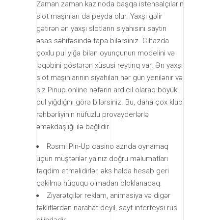
Zaman zaman kazinoda başqa istehsalçıların
slot maşınları da peyda olur. Yaxşı gəlir
gətirən ən yaxşı slotların siyahısını saytın
əsas səhifəsində tapa bilərsiniz. Cihazda
çoxlu pul yığa bilən oyunçunun modelini və
ləqəbini göstərən xüsusi reytinq var. Ən yaxşı
slot maşınlarının siyahıları hər gün yenilənir və
siz Pinup online nəfərin ardıcıl olaraq böyük
pul yığdığını görə bilərsiniz. Bu, daha çox klub
rəhbərliyinin nüfuzlu provayderlərlə
əməkdaşlığı ilə bağlıdır.
Rəsmi Pin-Up casino aznda oynamaq
üçün müştərilər yalnız doğru məlumatları
təqdim etməlidirlər, əks halda hesab geri
çəkilmə hüququ olmadan bloklanacaq.
Ziyarətçilər reklam, animasiya və digər
təkliflərdən narahat deyil, sayt interfeysi rus
dilindədir.