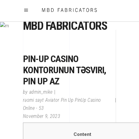
MBD FABRICATORS
PIN-UP CASINO
KONTORUNUN TƏSVIRI,
PIN UP AZ
by
admin_mike
rəsmi sayt Aviator Pin Up PinUp Casino
Online - 53
November 9, 2023
Content