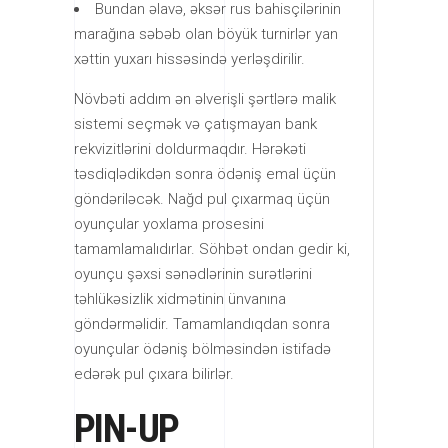
Bundan əlavə, əksər rus bahisçilərinin
marağına səbəb olan böyük turnirlər yan
xəttin yuxarı hissəsində yerləşdirilir.
Növbəti addım ən əlverişli şərtlərə malik
sistemi seçmək və çatışmayan bank
rekvizitlərini doldurmaqdır. Hərəkəti
təsdiqlədikdən sonra ödəniş emal üçün
göndəriləcək. Nağd pul çıxarmaq üçün
oyunçular yoxlama prosesini
tamamlamalıdırlar. Söhbət ondan gedir ki,
oyunçu şəxsi sənədlərinin surətlərini
təhlükəsizlik xidmətinin ünvanına
göndərməlidir. Tamamlandıqdan sonra
oyunçular ödəniş bölməsindən istifadə
edərək pul çıxara bilirlər.
PIN-UP