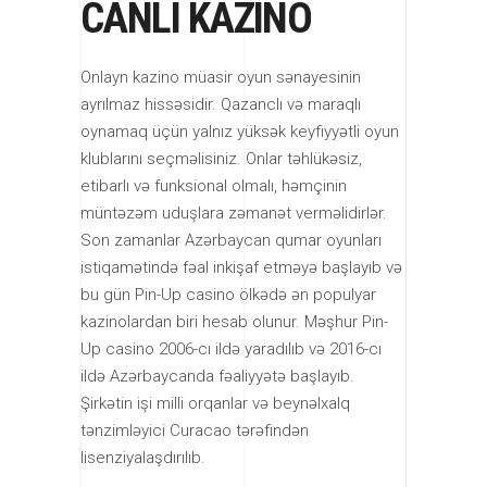
CANLI KAZINO
Onlayn kazino müasir oyun sənayesinin
ayrılmaz hissəsidir. Qazanclı və maraqlı
oynamaq üçün yalnız yüksək keyfiyyətli oyun
klublarını seçməlisiniz. Onlar təhlükəsiz,
etibarlı və funksional olmalı, həmçinin
müntəzəm uduşlara zəmanət verməlidirlər.
Son zamanlar Azərbaycan qumar oyunları
istiqamətində fəal inkişaf etməyə başlayıb və
bu gün Pin-Up casino ölkədə ən populyar
kazinolardan biri hesab olunur. Məşhur Pin-
Up casino 2006-cı ildə yaradılıb və 2016-cı
ildə Azərbaycanda fəaliyyətə başlayıb.
Şirkətin işi milli orqanlar və beynəlxalq
tənzimləyici Curacao tərəfindən
lisenziyalaşdırılıb.