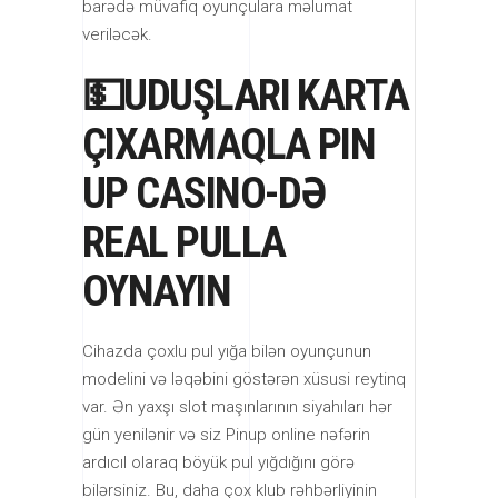
barədə müvafiq oyunçulara məlumat
veriləcək.
💵UDUŞLARI KARTA
ÇIXARMAQLA PIN
UP CASINO-DƏ
REAL PULLA
OYNAYIN
Cihazda çoxlu pul yığa bilən oyunçunun
modelini və ləqəbini göstərən xüsusi reytinq
var. Ən yaxşı slot maşınlarının siyahıları hər
gün yenilənir və siz Pinup online nəfərin
ardıcıl olaraq böyük pul yığdığını görə
bilərsiniz. Bu, daha çox klub rəhbərliyinin