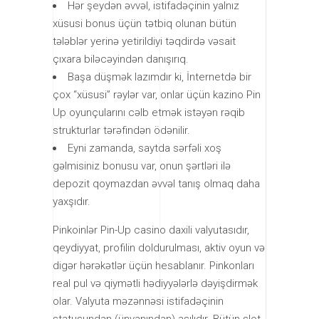
Hər şeydən əvvəl, istifadəçinin yalnız
xüsusi bonus üçün tətbiq olunan bütün
tələblər yerinə yetirildiyi təqdirdə vəsait
çıxara biləcəyindən danışırıq.
Başa düşmək lazımdır ki, İnternetdə bir
çox “xüsusi” rəylər var, onlar üçün kazino Pin
Up oyunçularını cəlb etmək istəyən rəqib
strukturlar tərəfindən ödənilir.
Eyni zamanda, saytda sərfəli xoş
gəlmisiniz bonusu var, onun şərtləri ilə
depozit qoymazdan əvvəl tanış olmaq daha
yaxşıdır.
Pinkoinlər Pin-Up casino daxili valyutasıdır,
qeydiyyat, profilin doldurulması, aktiv oyun və
digər hərəkətlər üçün hesablanır. Pinkonları
real pul və qiymətli hədiyyələrlə dəyişdirmək
olar. Valyuta məzənnəsi istifadəçinin
statusundan (ünvanından) asılıdır. Bütün slot