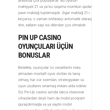
arasında çox populyardır. Bu oyunun
mahiyyəti 21 və ya bu rəqəmə mümkün qədər
yaxın məbləğ toplamaqdır. Əgər məbləğ 21-i
keçərsə, o zaman istifadəçi avtomatik olaraq
itirir, xalların sayı isə dilerdən çox olmalıdır.
PIN UP CASINO
OYUNÇULARI ÜÇÜN
BONUSLAR
Beləliklə, oyunçular öz vəsaitlərini riskə
atmadan müxtəlif oyun slotları ilə tanış
olmaq, hər cür sxemləri, strategiyaları və
oyun üsullarını sınamaq imkanı əldə edirlər.
Siz Pin-Up casino aznda təkcə stasionar
cihazlardan deyil, həm də mobil proqram
quraşdırmaqla və ya saytın mobil