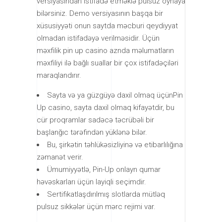
versiyasından istifadə etməklə pulsuz oynaya
bilərsiniz. Demo versiyasının başqa bir
xüsusiyyəti onun saytda məcburi qeydiyyat
olmadan istifadəyə verilməsidir. Üçün
məxfilik pin up casino aznda məlumatların
məxfiliyi ilə bağlı suallar bir çox istifadəçiləri
maraqlandırır.
Sayta və ya güzgüyə daxil olmaq üçünPin
Up casino, sayta daxil olmaq kifayətdir, bu
cür proqramlar sadəcə təcrübəli bir
başlanğıc tərəfindən yüklənə bilər.
Bu, şirkətin təhlükəsizliyinə və etibarlılığına
zəmanət verir.
Ümumiyyətlə, Pin-Up onlayn qumar
həvəskarları üçün layiqli seçimdir.
Sertifikatlaşdırılmış slotlarda mütləq
pulsuz sikkələr üçün mərc rejimi var.