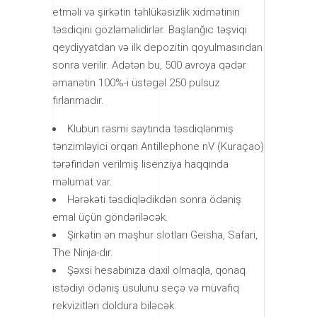
etməli və şirkətin təhlükəsizlik xidmətinin
təsdiqini gözləməlidirlər. Başlanğıc təşviqi
qeydiyyatdan və ilk depozitin qoyulmasından
sonra verilir. Adətən bu, 500 avroya qədər
əmanətin 100%-i üstəgəl 250 pulsuz
fırlanmadır.
Klubun rəsmi saytında təsdiqlənmiş
tənzimləyici orqan Antillephone nV (Kuraçao)
tərəfindən verilmiş lisenziya haqqında
məlumat var.
Hərəkəti təsdiqlədikdən sonra ödəniş
emal üçün göndəriləcək.
Şirkətin ən məşhur slotları Geisha, Safari,
The Ninja-dır.
Şəxsi hesabınıza daxil olmaqla, qonaq
istədiyi ödəniş üsulunu seçə və müvafiq
rekvizitləri doldura biləcək.