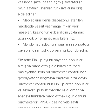
kazinoda şəxsi hesab açmış ziyarətçilər
oyun saytının istənilən funksiyalarına giriş
əldə edirlər.
Məbləğlərin geniş diapazonu istənilən
məbləğdə vəsait yatırmağa imkan verir,
məsələn, kazinonun etibarlılığını yoxlamaq
üçün kiçik bir əmanət edə bilərsiniz.
Mərclər istifadəçilərin suallarını söhbətdən
cavablandıran əsl krupiyerin şirkətində edilir.
Siz artıq Pin-Up oyunu saytında bonuslar
almış və mərc etmiş ola bilərsiniz. Yeni
başlayanlar üçün bu bukmeker kontorunda
qeydiyyatdan keçməyə dəyərmi, bizə deyin.
Bukmeker kontorunun Pin-Up artan bonuslar
və səxavətli pulsuz mərclər ilə e-idman və
ənənəvi turnirlərə mərc etmək üçün qanuni
bukmekerdir. PIN-UP casino veb-saytı 1