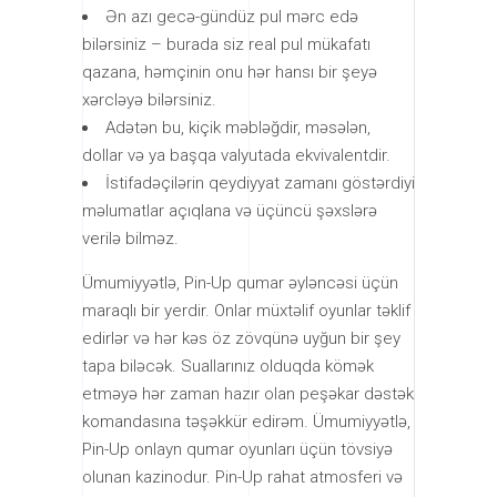
Ən azı gecə-gündüz pul mərc edə
bilərsiniz – burada siz real pul mükafatı
qazana, həmçinin onu hər hansı bir şeyə
xərcləyə bilərsiniz.
Adətən bu, kiçik məbləğdir, məsələn,
dollar və ya başqa valyutada ekvivalentdir.
İstifadəçilərin qeydiyyat zamanı göstərdiyi
məlumatlar açıqlana və üçüncü şəxslərə
verilə bilməz.
Ümumiyyətlə, Pin-Up qumar əyləncəsi üçün
maraqlı bir yerdir. Onlar müxtəlif oyunlar təklif
edirlər və hər kəs öz zövqünə uyğun bir şey
tapa biləcək. Suallarınız olduqda kömək
etməyə hər zaman hazır olan peşəkar dəstək
komandasına təşəkkür edirəm. Ümumiyyətlə,
Pin-Up onlayn qumar oyunları üçün tövsiyə
olunan kazinodur. Pin-Up rahat atmosferi və