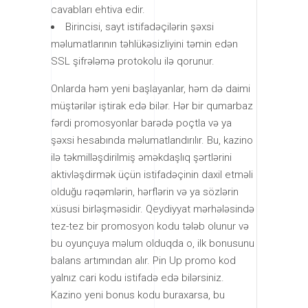
cavabları ehtiva edir.
Birincisi, sayt istifadəçilərin şəxsi
məlumatlarının təhlükəsizliyini təmin edən
SSL şifrələmə protokolu ilə qorunur.
Onlarda həm yeni başlayanlar, həm də daimi
müştərilər iştirak edə bilər. Hər bir qumarbaz
fərdi promosyonlar barədə poçtla və ya
şəxsi hesabında məlumatlandırılır. Bu, kazino
ilə təkmilləşdirilmiş əməkdaşlıq şərtlərini
aktivləşdirmək üçün istifadəçinin daxil etməli
olduğu rəqəmlərin, hərflərin və ya sözlərin
xüsusi birləşməsidir. Qeydiyyat mərhələsində
tez-tez bir promosyon kodu tələb olunur və
bu oyunçuya məlum olduqda o, ilk bonusunu
balans artımından alır. Pin Up promo kod
yalnız cari kodu istifadə edə bilərsiniz.
Kazino yeni bonus kodu buraxarsa, bu