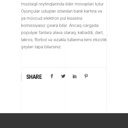
müstəqil reytinqlərində lider mövqeləri tutur
Oyunçular uduşları istənilən bank kartına və
ya mövcud elektron pul kisəsinə
komissiyasız çıxara bilər. Ancaq cərgədə
populyar fənlərə əlavə olaraq, kabaddi, dart,
lakros, florbol və xizəklə tullanma kimi ekzotik
şeyləri tapa bilərsiniz.
SHARE