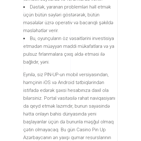
Dəstək, yaranan problemləri həll etmək
üçün bütün səyləri göstərərək, bütün
məsələlər üzrə operativ və bacarıqlı şəkildə
məsləhətlər verir.
Bu, oyunçuların öz vəsaitlərini investisiya
etmədən müəyyən maddi mükafatlara və ya
pulsuz fırlanmalara çıxış əldə etməsi ilə
bağlıdır, yəni.
Eynilə, siz PIN-UP-un mobil versiyasından,
həmçinin iOS və Android tətbiqlərindən
istifadə edərək şəxsi hesabınıza daxil ola
bilərsiniz. Portal vasitəsilə rahat naviqasiyanı
da qeyd etmək lazımdır, bunun sayəsində
hətta onlayn bahis dünyasında yeni
başlayanlar üçün də bununla məşğul olmaq
çətin olmayacaq. Bu gün Casino Pin Up
Azərbaycanın ən yaxşı qumar resurslarının