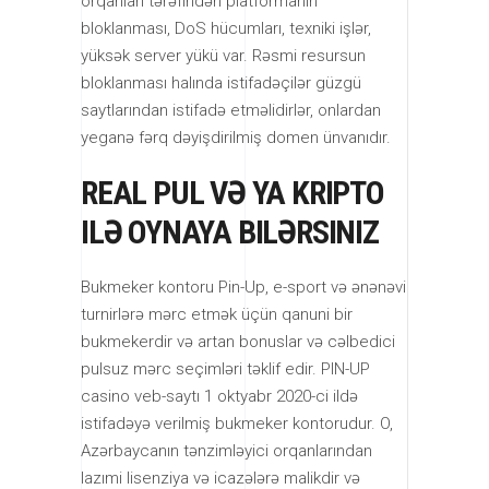
orqanları tərəfindən platformanın
bloklanması, DoS hücumları, texniki işlər,
yüksək server yükü var. Rəsmi resursun
bloklanması halında istifadəçilər güzgü
saytlarından istifadə etməlidirlər, onlardan
yeganə fərq dəyişdirilmiş domen ünvanıdır.
REAL PUL VƏ YA KRIPTO
ILƏ OYNAYA BILƏRSINIZ
Bukmeker kontoru Pin-Up, e-sport və ənənəvi
turnirlərə mərc etmək üçün qanuni bir
bukmekerdir və artan bonuslar və cəlbedici
pulsuz mərc seçimləri təklif edir. PIN-UP
casino veb-saytı 1 oktyabr 2020-ci ildə
istifadəyə verilmiş bukmeker kontorudur. O,
Azərbaycanın tənzimləyici orqanlarından
lazımi lisenziya və icazələrə malikdir və