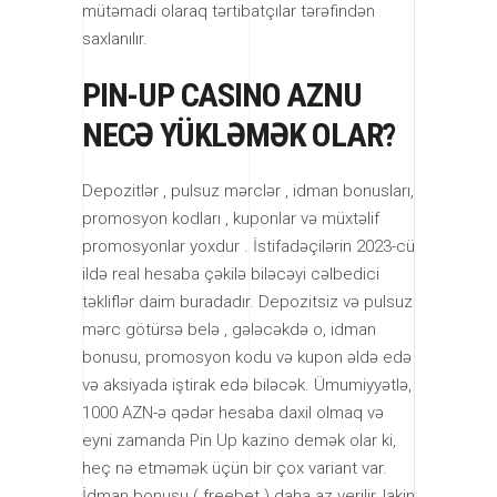
mütəmadi olaraq tərtibatçılar tərəfindən
saxlanılır.
PIN-UP CASINO AZNU
NECƏ YÜKLƏMƏK OLAR?
Depozitlər , pulsuz mərclər , idman bonusları,
promosyon kodları , kuponlar və müxtəlif
promosyonlar yoxdur . İstifadəçilərin 2023-cü
ildə real hesaba çəkilə biləcəyi cəlbedici
təkliflər daim buradadır. Depozitsiz və pulsuz
mərc götürsə belə , gələcəkdə o, idman
bonusu, promosyon kodu və kupon əldə edə
və aksiyada iştirak edə biləcək. Ümumiyyətlə,
1000 AZN-ə qədər hesaba daxil olmaq və
eyni zamanda Pin Up kazino demək olar ki,
heç nə etməmək üçün bir çox variant var.
İdman bonusu ( freebet ) daha az verilir, lakin