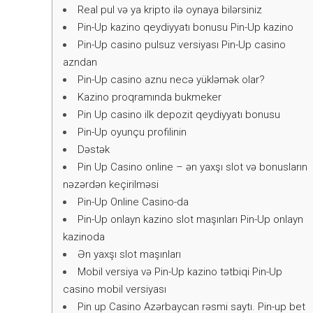
Real pul və ya kripto ilə oynaya bilərsiniz
Pin-Up kazino qeydiyyatı bonusu Pin-Up kazino
Pin-Up casino pulsuz versiyası Pin-Up casino
azndan
Pin-Up casino aznu necə yükləmək olar?
Kazino proqramında bukmeker
Pin Up casino ilk depozit qeydiyyatı bonusu
Pin-Up oyunçu profilinin
Dəstək
Pin Up Casino online – ​​ən yaxşı slot və bonusların
nəzərdən keçirilməsi
Pin-Up Online Casino-da
Pin-Up onlayn kazino slot maşınları Pin-Up onlayn
kazinoda
Ən yaxşı slot maşınları
Mobil versiya və Pin-Up kazino tətbiqi Pin-Up
casino mobil versiyası
Pin up Casino Azərbaycan rəsmi saytı. Pin-up bet