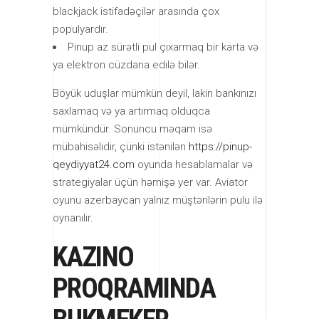
blackjack istifadəçilər arasında çox
populyardır.
Pinup az sürətli pul çıxarmaq bir karta və
ya elektron cüzdana edilə bilər.
Böyük uduşlar mümkün deyil, lakin bankınızı
saxlamaq və ya artırmaq olduqca
mümkündür. Sonuncu məqam isə
mübahisəlidir, çünki istənilən
https://pinup-
qeydiyyat24.com
oyunda hesablamalar və
strategiyalar üçün həmişə yer var. Aviator
oyunu azerbaycan yalnız müştərilərin pulu ilə
oynanılır.
KAZINO
PROQRAMINDA