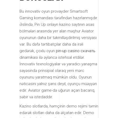
Bu innovativ oyun provayder Smartsoft
Gaming komandası tərəfindən hazırlanmışdır.
Əslində, Pin Up onlayn kazino saytının əsas
bölmələri arasında yer alan məşhur Aviator
oyununun daha bir təkmilləşdirilmiş versiyası
var. Bu dəfə tərtibatçılar daha da irəli
gedərək, çoxlu oyun
pin-up casino скачать
dinamikası ilə əyləncə istehsal etdilər.
İnnovativ texnologiyalar və yaradıcı yanaşma
sayəsində prinsipial olaraq yeni mərc
oyununu yaratmaq mümkün oldu. Oyunun
nəticəsini yalnız şans deyil, oyunçu müəyyən
edir. Aviator game-də uğurun açarı bacarıq,
səbir və istedaddır.
Kazino slotlarda, həmçinin demo rejimi təmin
edərək slotları daha da əlçatan edir. Demo