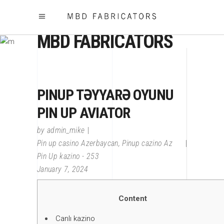
MBD FABRICATORS
PINUP TƏYYARƏ OYUNU
PIN UP AVIATOR
by
admin_mike
Pin up casino Azerbaycan, Pinup cazino Az
Pin Up kazino - 253
January 7, 2024
Content
Canlı kazino