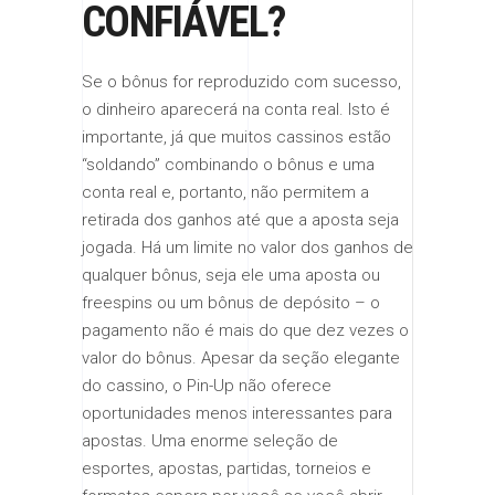
CONFIÁVEL?
Se o bônus for reproduzido com sucesso,
o dinheiro aparecerá na conta real. Isto é
importante, já que muitos cassinos estão
“soldando” combinando o bônus e uma
conta real e, portanto, não permitem a
retirada dos ganhos até que a aposta seja
jogada. Há um limite no valor dos ganhos de
qualquer bônus, seja ele uma aposta ou
freespins ou um bônus de depósito – o
pagamento não é mais do que dez vezes o
valor do bônus. Apesar da seção elegante
do cassino, o Pin-Up não oferece
oportunidades menos interessantes para
apostas. Uma enorme seleção de
esportes, apostas, partidas, torneios e