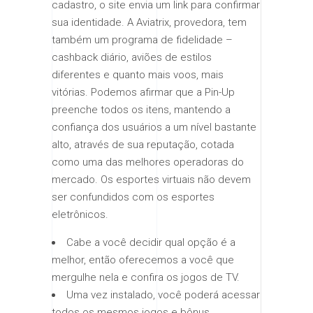
cadastro, o site envia um link para confirmar
sua identidade. A Aviatrix, provedora, tem
também um programa de fidelidade –
cashback diário, aviões de estilos
diferentes e quanto mais voos, mais
vitórias. Podemos afirmar que a Pin-Up
preenche todos os itens, mantendo a
confiança dos usuários a um nível bastante
alto, através de sua reputação, cotada
como uma das melhores operadoras do
mercado. Os esportes virtuais não devem
ser confundidos com os esportes
eletrônicos.
Cabe a você decidir qual opção é a
melhor, então oferecemos a você que
mergulhe nela e confira os jogos de TV.
Uma vez instalado, você poderá acessar
todos os mesmos jogos e bônus