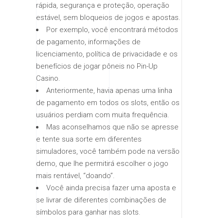
rápida, segurança e proteção, operação
estável, sem bloqueios de jogos e apostas.
Por exemplo, você encontrará métodos
de pagamento, informações de
licenciamento, política de privacidade e os
benefícios de jogar pôneis no Pin-Up
Casino.
Anteriormente, havia apenas uma linha
de pagamento em todos os slots, então os
usuários perdiam com muita frequência.
Mas aconselhamos que não se apresse
e tente sua sorte em diferentes
simuladores, você também pode na versão
demo, que lhe permitirá escolher o jogo
mais rentável, “doando”.
Você ainda precisa fazer uma aposta e
se livrar de diferentes combinações de
símbolos para ganhar nas slots.