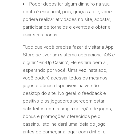
Poder depositar algum dinheiro na sua
conta é essencial, pois, graças a ele, você
poderá realizar atividades no site, apostar,
participar de torneios e eventos e obter e
usar seus bônus.
Tudo que você precisa fazer é visitar a App
Store se tiver um sistema operacional iOS e
digitar “Pin-Up Casino”, Ele estará bem ali,
esperando por você. Uma vez instalado,
você poderá acessar todos os mesmos
jogos e bônus disponíveis na versão
desktop do site. No geral, o feedback é
positivo e os jogadores parecem estar
satisfeitos com a ampla seleção de jogos,
bônus e promoções oferecidos pelo
cassino. Isto lhe dará uma ideia do jogo
antes de começar a jogar com dinheiro