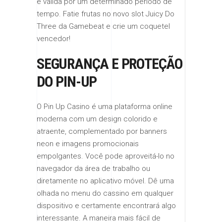
é válida por um determinado período de
tempo. Fatie frutas no novo slot Juicy Do
Three da Gamebeat e crie um coquetel
vencedor!
SEGURANÇA E PROTEÇÃO
DO PIN-UP
O Pin Up Casino é uma plataforma online
moderna com um design colorido e
atraente, complementado por banners
neon e imagens promocionais
empolgantes. Você pode aproveitá-lo no
navegador da área de trabalho ou
diretamente no aplicativo móvel. Dê uma
olhada no menu do cassino em qualquer
dispositivo e certamente encontrará algo
interessante. A maneira mais fácil de