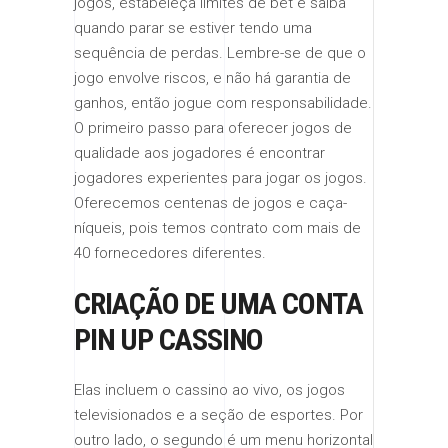
jogos, estabeleça limites de bet e saiba
quando parar se estiver tendo uma
sequência de perdas. Lembre-se de que o
jogo envolve riscos, e não há garantia de
ganhos, então jogue com responsabilidade.
O primeiro passo para oferecer jogos de
qualidade aos jogadores é encontrar
jogadores experientes para jogar os jogos.
Oferecemos centenas de jogos e caça-
níqueis, pois temos contrato com mais de
40 fornecedores diferentes.
CRIAÇÃO DE UMA CONTA
PIN UP CASSINO
Elas incluem o cassino ao vivo, os jogos
televisionados e a seção de esportes. Por
outro lado, o segundo é um menu horizontal