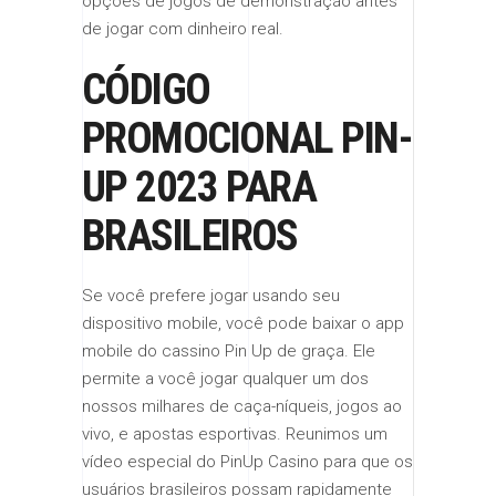
opções de jogos de demonstração antes
de jogar com dinheiro real.
CÓDIGO
PROMOCIONAL PIN-
UP 2023 PARA
BRASILEIROS
Se você prefere jogar usando seu
dispositivo mobile, você pode baixar o app
mobile do cassino Pin Up de graça. Ele
permite a você jogar qualquer um dos
nossos milhares de caça-níqueis, jogos ao
vivo, e apostas esportivas. Reunimos um
vídeo especial do PinUp Casino para que os
usuários brasileiros possam rapidamente