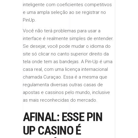
inteligente com coeficientes competitivos
e uma ampla seleção ao se registrar no
PinUp.
Você não terá problemas para usar a
interface é realmente simples de entender.
Se desejar, você pode mudar o idioma do
site só clicar no canto superior direito da
tela onde tem as bandejas. A Pin-Up é uma
casa real, com uma licença internacional
chamada Curaçao. Essa é a mesma que
regulamenta diversas outras casas de
apostas e cassinos pelo mundo, inclusive
as mais reconhecidas do mercado.
AFINAL: ESSE PIN
UP CASINO É