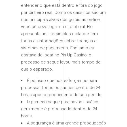
entender o que está dentro e fora do jogo
por dinheiro real. Como os cassinos são um
dos principais alvos dos golpistas on-line,
você só deve jogar no site oficial. Ele
apresenta um link simples e claro e tem
todas as informações sobre licenças e
sistemas de pagamento. Enquanto eu
gostava de jogar no Pin-Up Casino, o
processo de saque levou mais tempo do
que o esperado.
É por isso que nos esforçamos para
processar todos os saques dentro de 24
horas após o recebimento de seu pedido.
O primeiro saque para novos usuários
geralmente é processado dentro de 24
horas.
A segurança é uma grande preocupação