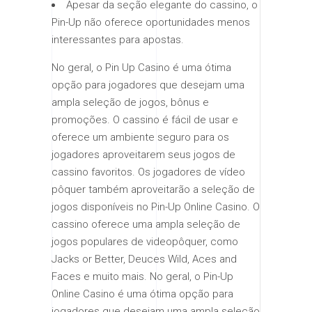
Apesar da seção elegante do cassino, o
Pin-Up não oferece oportunidades menos
interessantes para apostas.
No geral, o Pin Up Casino é uma ótima
opção para jogadores que desejam uma
ampla seleção de jogos, bônus e
promoções. O cassino é fácil de usar e
oferece um ambiente seguro para os
jogadores aproveitarem seus jogos de
cassino favoritos. Os jogadores de vídeo
pôquer também aproveitarão a seleção de
jogos disponíveis no Pin-Up Online Casino. O
cassino oferece uma ampla seleção de
jogos populares de videopôquer, como
Jacks or Better, Deuces Wild, Aces and
Faces e muito mais. No geral, o Pin-Up
Online Casino é uma ótima opção para
jogadores que desejam uma ampla seleção