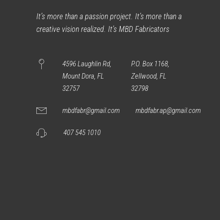
It’s more than a passion project. It’s more than a
creative vision realized. It’s MBD Fabricators
4596 Laughlin Rd,
P.O. Box 1168,
Mount Dora, FL
Zellwood, FL
32757
32798
mbdfabr@gmail.com
mbdfabr.ap@gmail.com
407 545 1010