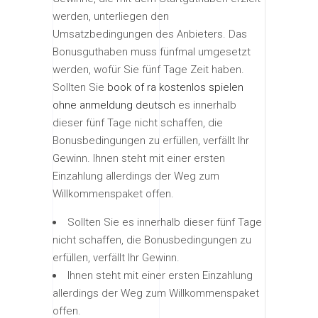
werden, unterliegen den
Umsatzbedingungen des Anbieters. Das
Bonusguthaben muss fünfmal umgesetzt
werden, wofür Sie fünf Tage Zeit haben.
Sollten Sie
book of ra kostenlos spielen
ohne anmeldung deutsch
es innerhalb
dieser fünf Tage nicht schaffen, die
Bonusbedingungen zu erfüllen, verfällt Ihr
Gewinn. Ihnen steht mit einer ersten
Einzahlung allerdings der Weg zum
Willkommenspaket offen.
Sollten Sie es innerhalb dieser fünf Tage
nicht schaffen, die Bonusbedingungen zu
erfüllen, verfällt Ihr Gewinn.
Ihnen steht mit einer ersten Einzahlung
allerdings der Weg zum Willkommenspaket
offen.