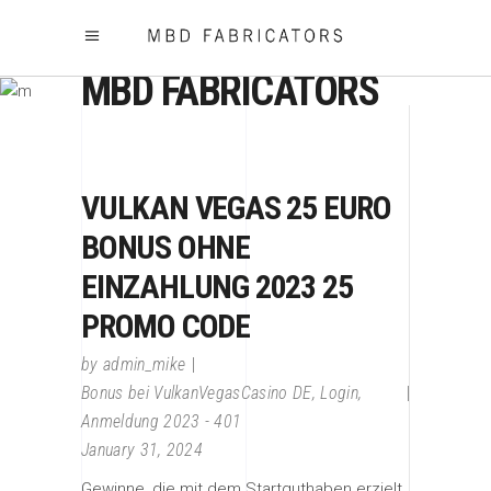
MBD FABRICATORS
VULKAN VEGAS 25 EURO
BONUS OHNE
EINZAHLUNG 2023 25
PROMO CODE
by
admin_mike
Bonus bei VulkanVegasCasino DE, Login,
Anmeldung 2023 - 401
January 31, 2024
Gewinne, die mit dem Startguthaben erzielt