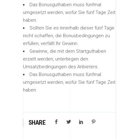
Das Bonusguthaben muss fünfmal
umgesetzt werden, wofür Sie fünf Tage Zeit
haben.
Sollten Sie es innerhalb dieser fünf Tage
nicht schaffen, die Bonusbedingungen zu
erfüllen, verfällt Ihr Gewinn.
Gewinne, die mit dem Startguthaben
erzielt werden, unterliegen den
Umsatzbedingungen des Anbieters.
Das Bonusguthaben muss fünfmal
umgesetzt werden, wofür Sie fünf Tage Zeit
haben.
SHARE